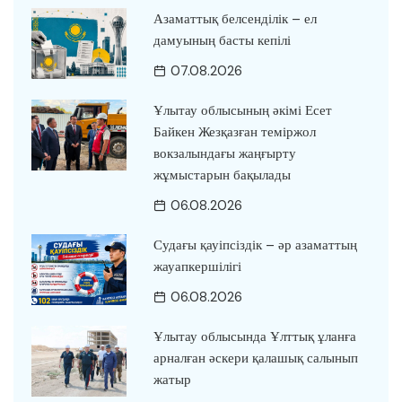
Азаматтық белсенділік – ел
дамуының басты кепілі
07.08.2026
Ұлытау облысының әкімі Есет
Байкен Жезқазған теміржол
вокзалындағы жаңғырту
жұмыстарын бақылады
06.08.2026
Судағы қауіпсіздік – әр азаматтың
жауапкершілігі
06.08.2026
Ұлытау облысында Ұлттық ұланға
арналған әскери қалашық салынып
жатыр