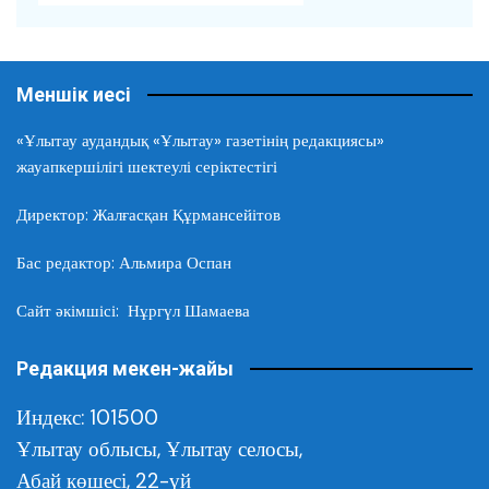
Меншік иесі
«Ұлытау аудандық «Ұлытау» газетінің редакциясы»
жауапкершілігі шектеулі серіктестігі
Директор: Жалғасқан Құрмансейітов
Бас редактор: Альмира Оспан
Сайт әкімшісі: Нұргүл Шамаева
Редакция мекен-жайы
Индекс: 101500
Ұлытау облысы,
Ұлытау селосы,
Абай көшесі, 22-үй