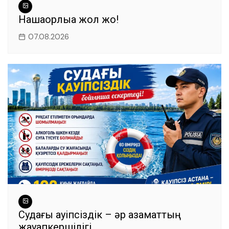
Нашақорлыққа жол жоқ!
07.08.2026
Судағы қауіпсіздік – әр азаматтың
жауапкершілігі