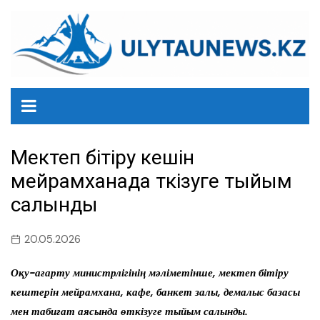
перейти
к
содержанию
Мектеп бітіру кешін
мейрамханада өткізуге тыйым
салынды
20.05.2026
Оқу-ағарту министрлігінің мәліметінше, мектеп бітіру
кештерін мейрамхана, кафе, банкет залы, демалыс базасы
мен табиғат аясында өткізуге тыйым салынды.