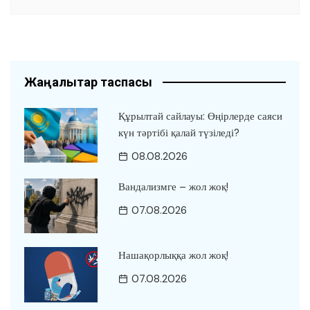
Жаңалықтар таспасы
Құрылтай сайлауы: Өңірлерде саяси
күн тәртібі қалай түзіледі?
08.08.2026
Вандализмге – жол жоқ!
07.08.2026
Нашақорлыққа жол жоқ!
07.08.2026