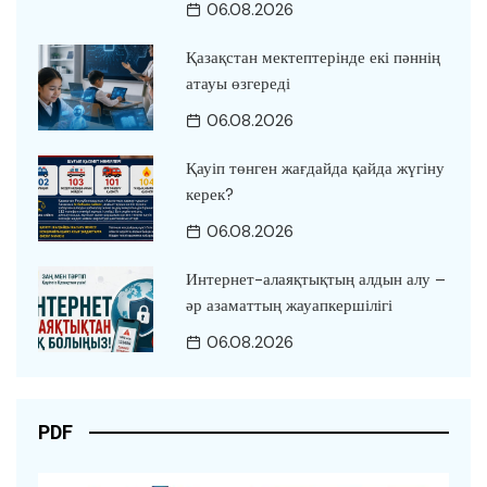
06.08.2026
Қазақстан мектептерінде екі пәннің
атауы өзгереді
06.08.2026
Қауіп төнген жағдайда қайда жүгіну
керек?
06.08.2026
Интернет-алаяқтықтың алдын алу –
әр азаматтың жауапкершілігі
06.08.2026
PDF