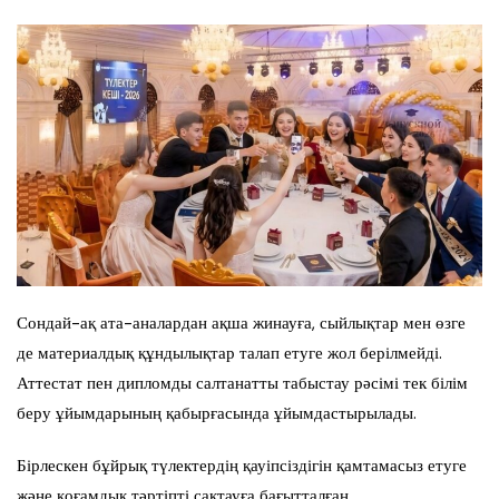
Сондай-ақ ата-аналардан ақша жинауға, сыйлықтар мен өзге
де материалдық құндылықтар талап етуге жол берілмейді.
Аттестат пен дипломды салтанатты табыстау рәсімі тек білім
беру ұйымдарының қабырғасында ұйымдастырылады.
Бірлескен бұйрық түлектердің қауіпсіздігін қамтамасыз етуге
және қоғамдық тәртіпті сақтауға бағытталған.