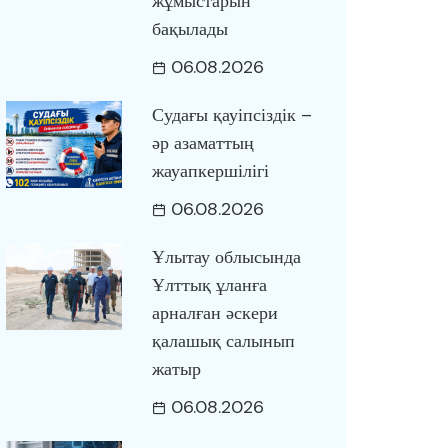
жұмыстарын
бақылады
06.08.2026
Судағы қауіпсіздік –
әр азаматтың
жауапкершілігі
06.08.2026
Ұлытау облысында
Ұлттық ұланға
арналған әскери
қалашық салынып
жатыр
06.08.2026