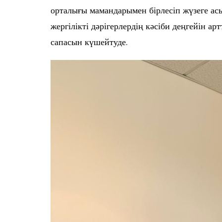
орталығы мамандарымен бірлесіп жүзеге ас
жергілікті дәрігерлердің кәсіби деңгейін 
сапасын күшейтуде.