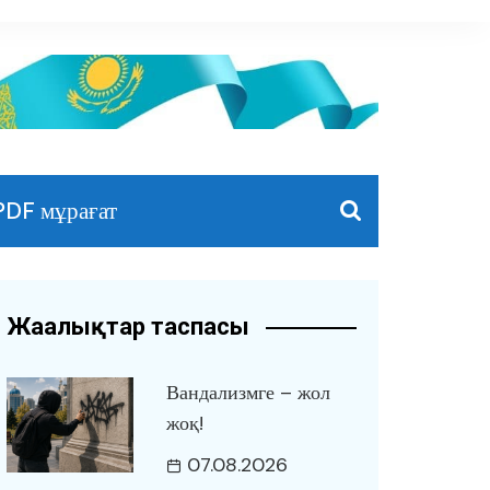
PDF мұрағат
Жаңалықтар таспасы
Вандализмге – жол
жоқ!
07.08.2026