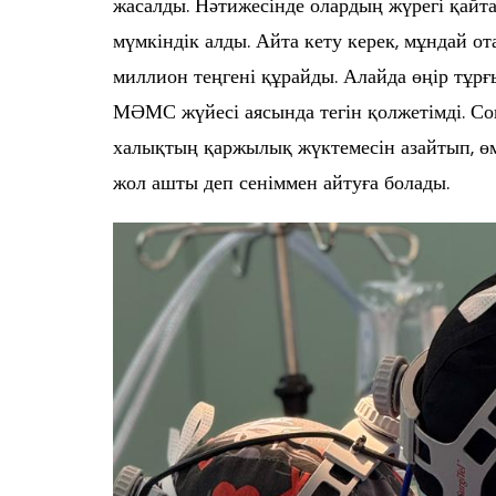
жасалды. Нәтижесінде олардың жүрегі қайта
мүмкіндік алды. Айта кету керек, мұндай о
миллион теңгені құрайды. Алайда өңір тұр
МӘМС жүйесі аясында тегін қолжетімді. С
халықтың қаржылық жүктемесін азайтып, өм
жол ашты деп сеніммен айтуға болады.