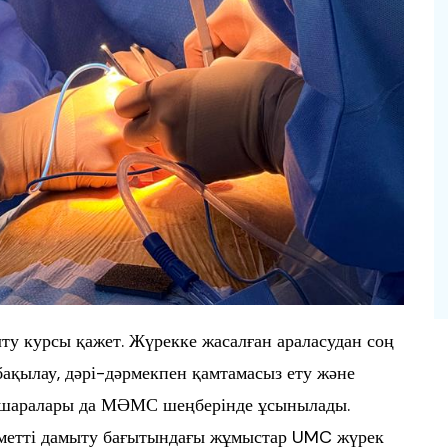
лту курсы қажет. Жүрекке жасалған араласудан соң
бақылау, дәрі-дәрмекпен қамтамасыз ету және
лту шаралары да МӘМС шеңберінде ұсынылады.
метті дамыту бағытындағы жұмыстар UMC жүрек