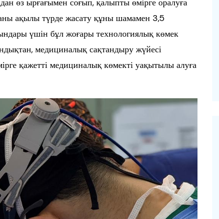
дан өз ырғағымен соғып, қалыпты өмірге оралуға
таны ақылы түрде жасату құны шамамен 3,5
ғындары үшін бұл жоғары технологиялық көмек
ондықтан, медициналық сақтандыру жүйесі
ірге қажетті медициналық көмекті уақытылы алуға