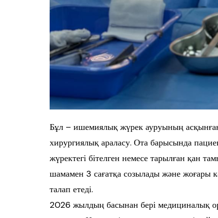
Бұл – ишемиялық жүрек ауруының асқынған
хирургиялық араласу. Ота барысында пацие
жүректегі бітелген немесе тарылған қан т
шамамен 3 сағатқа созылады және жоғары 
талап етеді.
2026 жылдың басынан бері медициналық ор