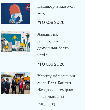
Нашақорлыққа жол
жоқ!
07.08.2026
Азаматтық
белсенділік – ел
дамуының басты
кепілі
07.08.2026
Ұлытау облысының
әкімі Есет Байкен
Жезқазған теміржол
вокзалындағы
жаңғырту