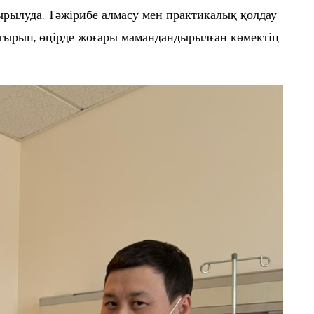
ырылуда. Тәжірибе алмасу мен практикалық қолдау
арттырып, өңірде жоғары мамандандырылған көмектің