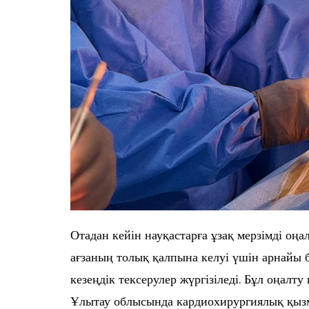
Отадан кейін науқастарға ұзақ мерзімді оңа
ағзаның толық қалпына келуі үшін арнайы 
кезеңдік тексерулер жүргізіледі. Бұл оңа
Ұлытау облысында кардиохирургиялық қыз