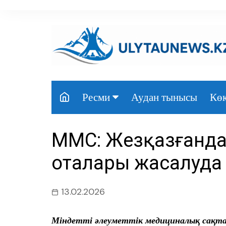
перейти
к
содержанию
Аудан тынысы
Көк
Ресми
Президент
МӘМС: Жезқазғанда
Үкімет
оталары жасалуда
Парламент
Облыс әкімдігі
13.02.2026
Өңір басшылығы
Міндетті әлеуметтік медициналық сақта