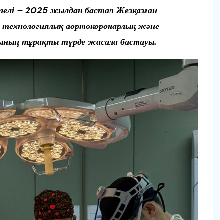
әлелі – 2025 жылдан бастап Жезқазған
 технологиялық аортокоронарлық және
ының тұрақты түрде жасала бастауы.