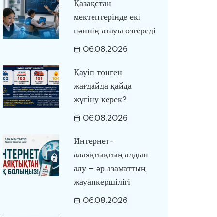
Қазақстан
мектептерінде екі
пәннің атауы өзгереді
06.08.2026
Қауіп төнген
жағдайда қайда
жүгіну керек?
06.08.2026
Интернет-
алаяқтықтың алдын
алу – әр азаматтың
жауапкершілігі
06.08.2026