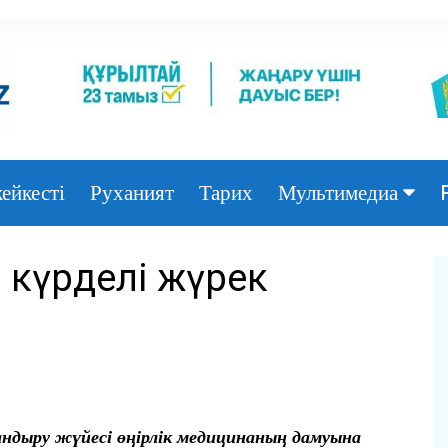
ейкесті
Руханият
Тарих
Мультимедиа
Фото
 күрделі жүрек
Видео
ндыру жүйесі өңірлік медицинаның дамуына