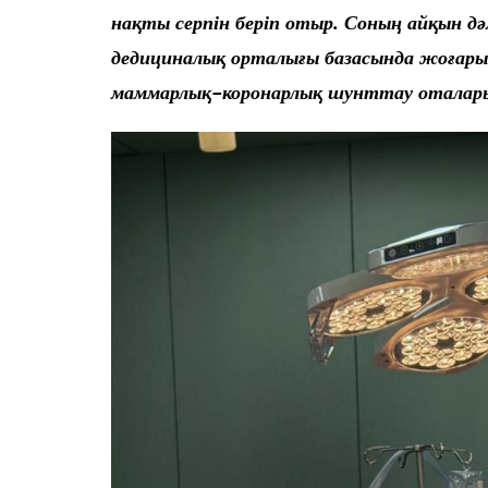
нақты серпін беріп отыр. Соның айқын д
дедициналық орталығы базасында жоғары
маммарлық-коронарлық шунттау оталар