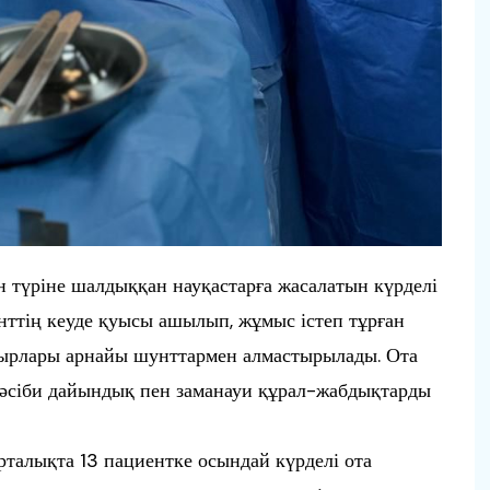
 түріне шалдыққан науқастарға жасалатын күрделі
нттің кеуде қуысы ашылып, жұмыс істеп тұрған
амырлары арнайы шунттармен алмастырылады. Ота
кәсіби дайындық пен заманауи құрал-жабдықтарды
талықта 13 пациентке осындай күрделі ота