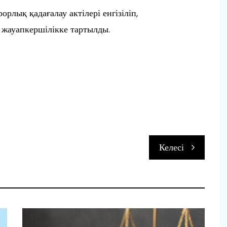
лық қадағалау актілері енгізіліп,
 жауапкершілікке тартылды.
п
Келесі
и