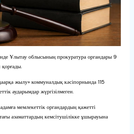
інде Ұлытау облысының прокуратура органдары 9
 қорғады.
ңаарқа жылу» коммуналдық кәсіпорнында 115
ттік аударымдар жүргізілмеген.
 адамға мемлекеттік органдардың қажетті
ттағы азаматтардың кемсітушілікке ұшырауына