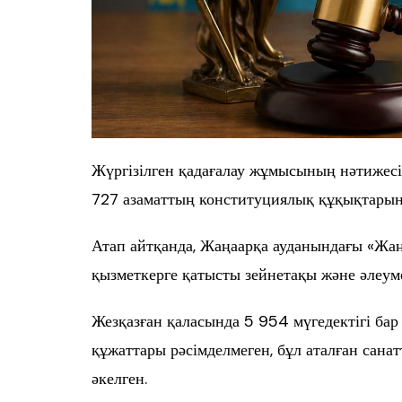
Жүргізілген қадағалау жұмысының нәтижес
727 азаматтың конституциялық құқықтарын
Атап айтқанда, Жаңаарқа ауданындағы «Жа
қызметкерге қатысты зейнетақы және әлеуме
Жезқазған қаласында 5 954 мүгедектігі бар
құжаттары рәсімделмеген, бұл аталған сана
әкелген.