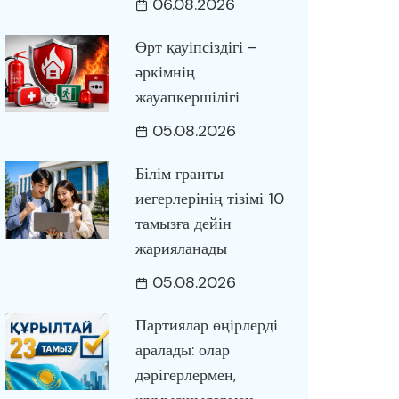
06.08.2026
Өрт қауіпсіздігі –
әркімнің
жауапкершілігі
05.08.2026
Білім гранты
иегерлерінің тізімі 10
тамызға дейін
жарияланады
05.08.2026
Партиялар өңірлерді
аралады: олар
дәрігерлермен,