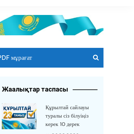
PDF мұрағат
Жаңалықтар таспасы
Құрылтай сайлауы
туралы сіз білуіңіз
керек 10 дерек