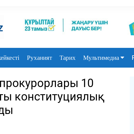
ейкесті
Руханият
Тарих
Мультимедиа
Фото
 прокурорлары 10
Видео
тың конституциялық
ады