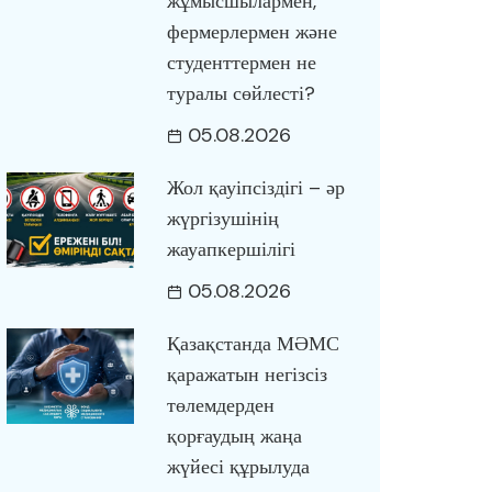
жұмысшылармен,
фермерлермен және
студенттермен не
туралы сөйлесті?
05.08.2026
Жол қауіпсіздігі – әр
жүргізушінің
жауапкершілігі
05.08.2026
Қазақстанда МӘМС
қаражатын негізсіз
төлемдерден
қорғаудың жаңа
жүйесі құрылуда