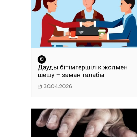
Дауды бітімгершілік жолмен
шешу – заман талабы
30.04.2026