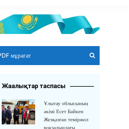
PDF мұрағат
Жаңалықтар таспасы
Ұлытау облысының
әкімі Есет Байкен
Жезқазған теміржол
вокзалындағы