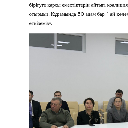
бірігуге қарсы еместіктерін айтып, коалиц
отырмыз. Құрамында 50 адам бар, 1 ай көл
өткіземіз».