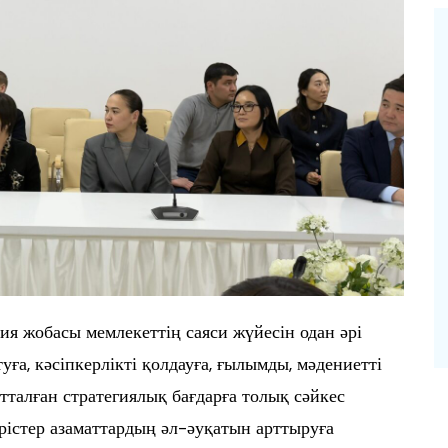
я жобасы мемлекеттің саяси жүйесін одан әрі
уға, кәсіпкерлікті қолдауға, ғылымды, мәдениетті
талған стратегиялық бағдарға толық сәйкес
ерістер азаматтардың әл-әуқатын арттыруға