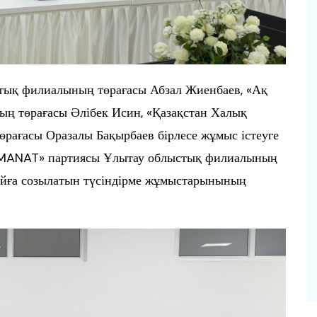
тық филиалының төрағасы Абзал Жиенбаев, «Ақ
ң төрағасы Әлібек Исин, «Қазақстан Халық
рағасы Оразалы Бақырбаев бірлесе жұмыс істеуге
 «AMANAT» партиясы Ұлытау облыстық филиалының
айға созылатын түсіндірме жұмыстарынының