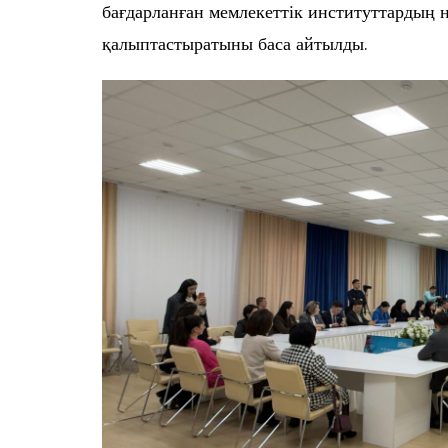
бағдарланған мемлекеттік институттардың н
қалыптастыратыны баса айтылды.