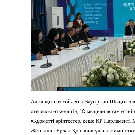
Алғашқы сөз сөйлеген Бауыржан Шыңғысов 
отырысы өткендігін, 10 мыңнан астам өтініш
«Құрметті әріптестер, кеше ҚР Парламенті
Жетекшісі Ерлан Қошанов үлкен жиын өткізд