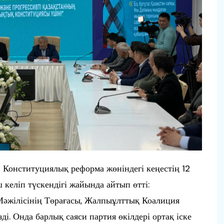
Конституциялық реформа жөніндегі кеңестің 12
 келіп түскендігі жайында айтып өтті:
 Мәжілісінің Төрағасы, Жалпыұлттық Коалиция
і. Онда барлық саяси партия өкілдері ортақ іске