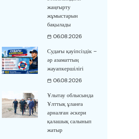
жаңғырту
жұмыстарын
бақылады
06.08.2026
Судағы қауіпсіздік –
әр азаматтың
жауапкершілігі
06.08.2026
Ұлытау облысында
Ұлттық ұланға
арналған әскери
қалашық салынып
жатыр