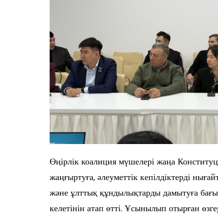
Өңірлік коалиция мүшелері жаңа Конституци
жаңғыртуға, әлеуметтік кепілдіктерді нығайт
және ұлттық құндылықтарды дамытуға бағыт
келетінін атап өтті. Ұсынылып отырған өзг