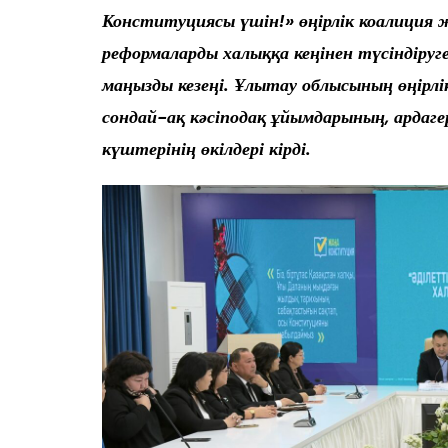
Конституциясы үшін!» өңірлік коалиция
реформаларды халыққа кеңінен түсіндіру
маңызды кезеңі. Ұлытау облысының өңірл
сондай-ақ кәсіподақ ұйымдарының, ардагерл
күштерінің өкілдері кірді.