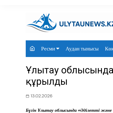
перейти
к
содержанию
Аудан тынысы
Көк
Ресми
Президент
Ұлытау облысында 
Үкімет
құрылды
Парламент
Облыс әкімдігі
13.02.2026
Өңір басшылығы
Бүгін Ұлытау облысында «Әділетті және