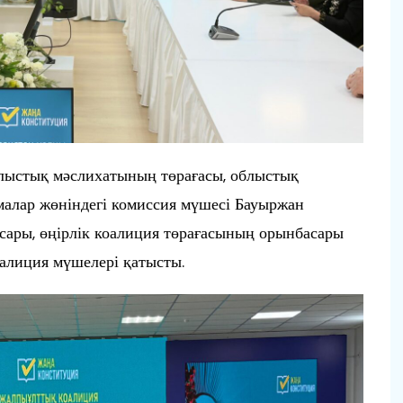
лыстық мәслихатының төрағасы, облыстық
малар жөніндегі комиссия мүшесі Бауыржан
сары, өңірлік коалиция төрағасының орынбасары
оалиция мүшелері қатысты.