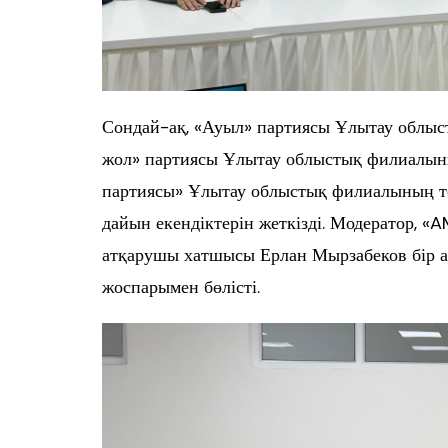
Сондай-ақ, «Ауыл» партиясы Ұлытау облыс
жол» партиясы Ұлытау облыстық филиалыны
партиясы» Ұлытау облыстық филиалының тө
дайын екендіктерін жеткізді. Модератор,
атқарушы хатшысы Ерлан Мырзабеков бір 
жоспарымен бөлісті.