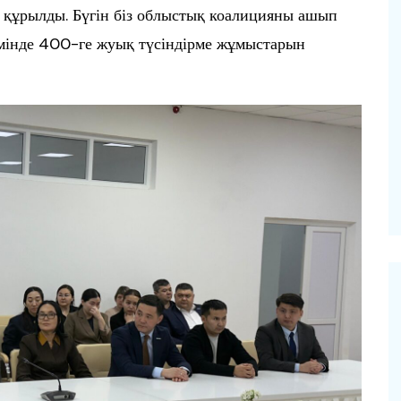
ия құрылды. Бүгін біз облыстық коалицияны ашып
емінде 400-ге жуық түсіндірме жұмыстарын