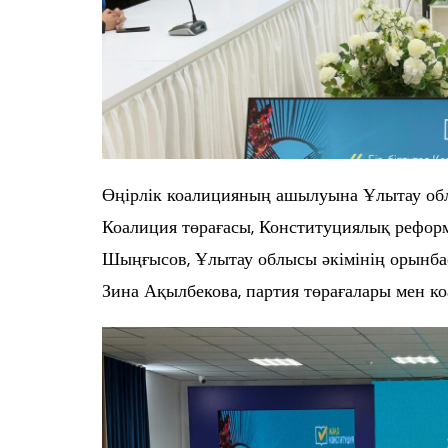
Өңірлік коалицияның ашылуына Ұлытау об
Коалиция төрағасы, Конституциялық рефор
Шыңғысов, Ұлытау облысы әкімінің орынба
Зина Ақылбекова, партия төрағалары мен к