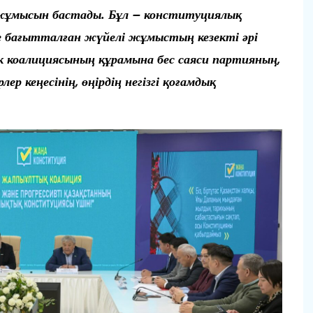
 жұмысын бастады. Бұл – конституциялық
ге бағытталған жүйелі жұмыстың кезекті әрі
ік коалициясының құрамына бес саяси партияның,
ер кеңесінің, өңірдің негізгі қоғамдық