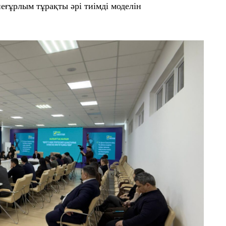
еғұрлым тұрақты әрі тиімді моделін