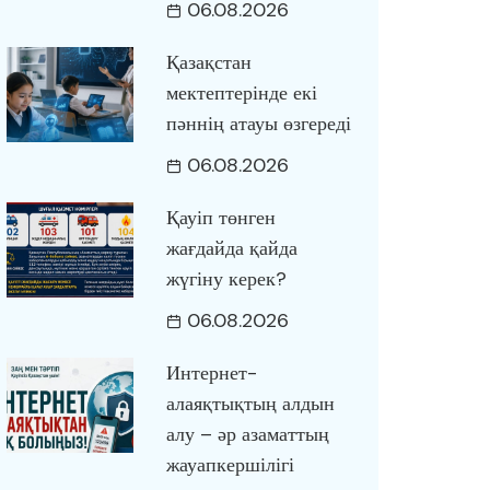
06.08.2026
Қазақстан
мектептерінде екі
пәннің атауы өзгереді
06.08.2026
Қауіп төнген
жағдайда қайда
жүгіну керек?
06.08.2026
Интернет-
алаяқтықтың алдын
алу – әр азаматтың
жауапкершілігі