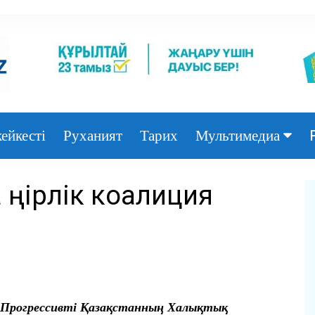
ейкесті
Руханият
Тарих
Мультимедиа
Фото
өңірлік коалиция
Видео
 Прогрессивті Қазақстанның Халықтық