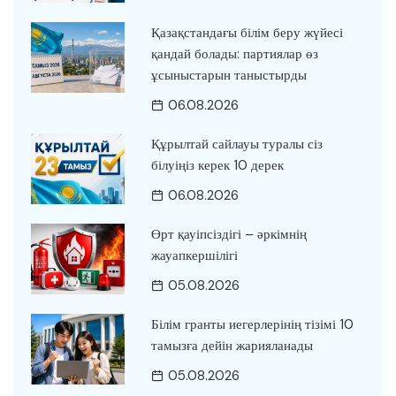
Қазақстандағы білім беру жүйесі
қандай болады: партиялар өз
ұсыныстарын таныстырды
06.08.2026
Құрылтай сайлауы туралы сіз
білуіңіз керек 10 дерек
06.08.2026
Өрт қауіпсіздігі – әркімнің
жауапкершілігі
05.08.2026
Білім гранты иегерлерінің тізімі 10
тамызға дейін жарияланады
05.08.2026