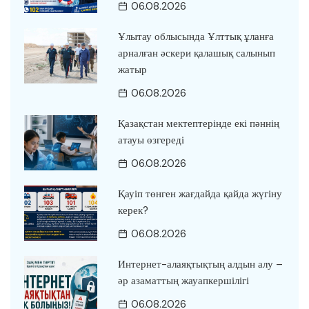
06.08.2026
Ұлытау облысында Ұлттық ұланға
арналған әскери қалашық салынып
жатыр
06.08.2026
Қазақстан мектептерінде екі пәннің
атауы өзгереді
06.08.2026
Қауіп төнген жағдайда қайда жүгіну
керек?
06.08.2026
Интернет-алаяқтықтың алдын алу –
әр азаматтың жауапкершілігі
06.08.2026