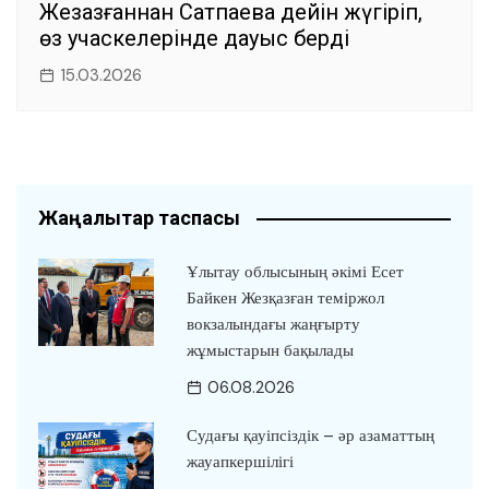
Жезқазғаннан Сатпаевқа дейін жүгіріп,
өз учаскелерінде дауыс берді
15.03.2026
Жаңалықтар таспасы
Ұлытау облысының әкімі Есет
Байкен Жезқазған теміржол
вокзалындағы жаңғырту
жұмыстарын бақылады
06.08.2026
Судағы қауіпсіздік – әр азаматтың
жауапкершілігі