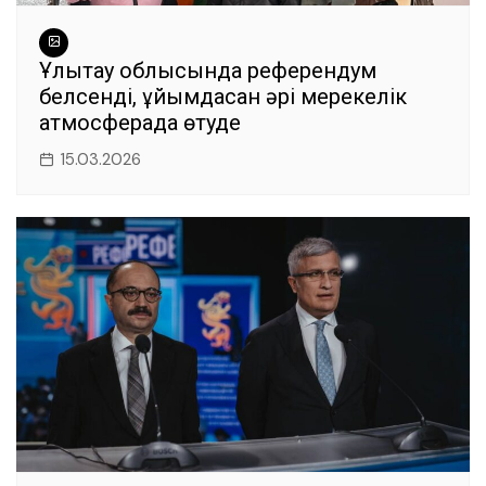
Ұлытау облысында референдум
белсенді, ұйымдасқан әрі мерекелік
атмосферада өтуде
15.03.2026