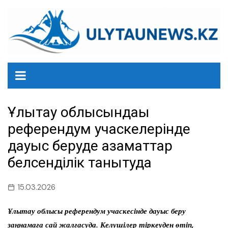
перейти
к
содержанию
Ұлытау облысындағы
референдум учаскелерінде
дауыс беруде азаматтар
белсенділік танытуда
15.03.2026
Ұлытау облысы референдум учаскесінде дауыс беру
заңнамаға сай жалғасуда. Келушілер тіркеуден өтіп,