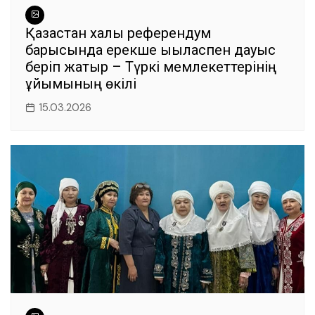
Қазақстан халқы референдум
барысында ерекше ықыласпен дауыс
беріп жатыр – Түркі мемлекеттерінің
ұйымының өкілі
15.03.2026