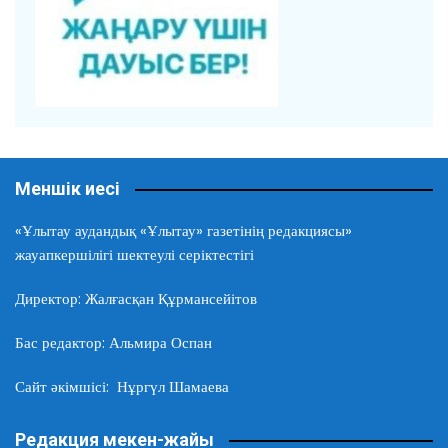
Меншік иесі
«Ұлытау аудандық «Ұлытау» газетінің редакциясы»
жауапкершілігі шектеулі серіктестігі
Директор: Жалғасқан Құрмансейітов
Бас редактор: Альмира Оспан
Сайт әкімшісі: Нұргүл Шамаева
Редакция мекен-жайы