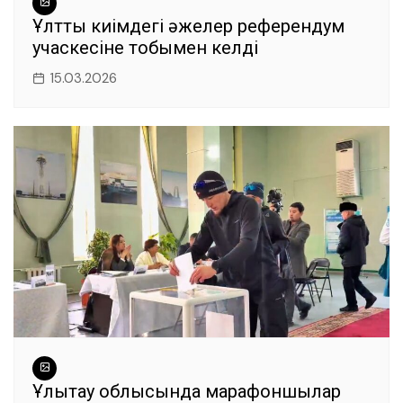
Ұлттық киімдегі әжелер референдум
учаскесіне тобымен келді
15.03.2026
Ұлытау облысында марафоншылар