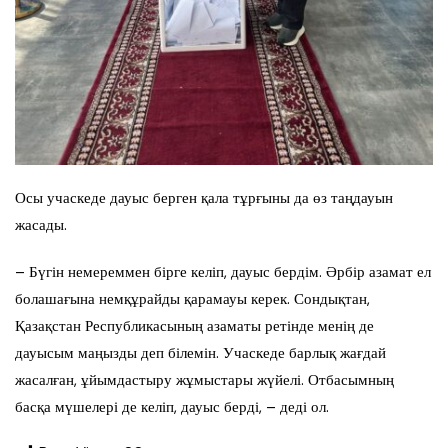
Осы учаскеде дауыс берген қала тұрғыны да өз таңдауын
жасады.
– Бүгін немереммен бірге келіп, дауыс бердім. Әрбір азамат ел
болашағына немқұрайды қарамауы керек. Сондықтан,
Қазақстан Республикасының азаматы ретінде менің де
дауысым маңызды деп білемін. Учаскеде барлық жағдай
жасалған, ұйымдастыру жұмыстары жүйелі. Отбасымның
басқа мүшелері де келіп, дауыс берді, – деді ол.