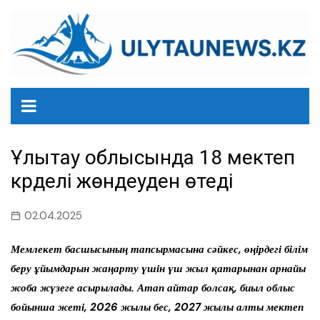
перейти
к
содержанию
Ұлытау облысында 18 мектеп
күрделі жөндеуден өтеді
02.04.2025
Мемлекет басшысының тапсырмасына сәйкес, өңірдегі білім
беру ұйымдарын жаңарту үшін үш жыл қатарынан арнайы
жоба жүзеге асырылады. Атап айтар болсақ, биыл облыс
бойынша жеті, 2026 жылы бес, 2027 жылы алты мектеп