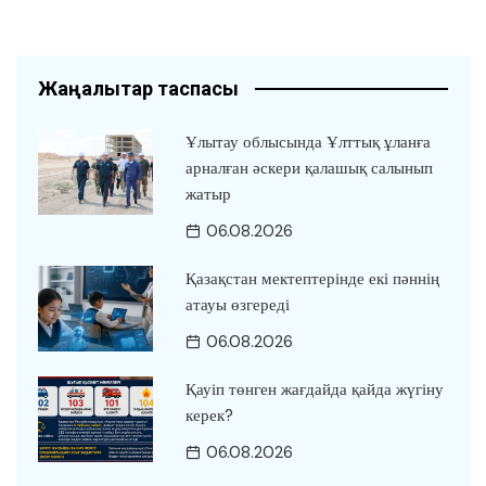
Жаңалықтар таспасы
Ұлытау облысында Ұлттық ұланға
арналған әскери қалашық салынып
жатыр
06.08.2026
Қазақстан мектептерінде екі пәннің
атауы өзгереді
06.08.2026
Қауіп төнген жағдайда қайда жүгіну
керек?
06.08.2026