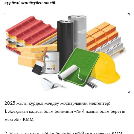
күрделі жөндеуден өтеді.
2025 жылы күрделі жөндеу жоспарланған мектептер:
1. Жезқазған қаласы білім бөлімінің «№ 4 жалпы білім беретін
мектебі» КММ;
2. Жезқазған қаласы білім бөлімінің «№8 гимназиясы» КММ;