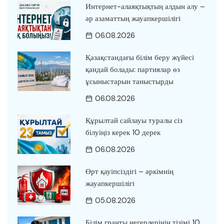
Интернет-алаяқтықтың алдын алу –
әр азаматтың жауапкершілігі
06.08.2026
Қазақстандағы білім беру жүйесі
қандай болады: партиялар өз
ұсыныстарын таныстырды
06.08.2026
Құрылтай сайлауы туралы сіз
білуіңіз керек 10 дерек
06.08.2026
Өрт қауіпсіздігі – әркімнің
жауапкершілігі
05.08.2026
Білім гранты иегерлерінің тізімі 10