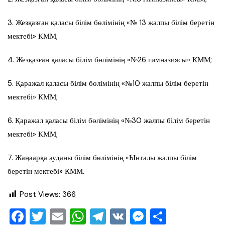
3. Жезқазған қаласы білім бөлімінің «№ 13 жалпы білім беретін
мектебі» КММ;
4. Жезқазған қаласы білім бөлімінің «№26 гимназиясы» КММ;
5. Қаражал қаласы білім бөлімінің «№10 жалпы білім беретін
мектебі» КММ;
6. Қаражал қаласы білім бөлімінің «№30 жалпы білім беретін
мектебі» КММ;
7. Жаңаарқа ауданы білім бөлімінің «Ынталы жалпы білім
беретін мектебі» КММ.
Post Views:
366
F
T
E
W
T
V
M
О