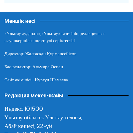
Меншік иесі
«Ұлытау аудандық «Ұлытау» газетінің редакциясы»
жауапкершілігі шектеулі серіктестігі
Директор: Жалғасқан Құрмансейітов
Бас редактор: Альмира Оспан
Сайт әкімшісі: Нұргүл Шамаева
Редакция мекен-жайы
Индекс: 101500
Ұлытау облысы,
Ұлытау селосы,
Абай көшесі, 22-үй