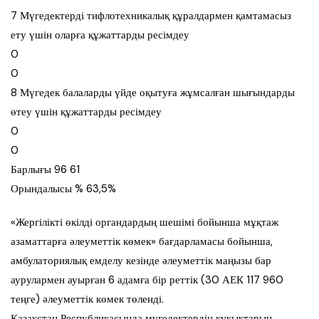
7 Мүгедектерді тифлотехникалық құралдармен қамтамасыз
ету үшін оларға құжаттарды ресімдеу
0
0
8 Мүгедек балаларды үйде оқытуға жұмсалған шығындарды
өтеу үшін құжаттарды ресімдеу
0
0
Барлығы 96 61
Орындалысы % 63,5%
«Жергілікті өкілді органдардың шешімі бойынша мұқтаж
азаматтарға әлеуметтік көмек» бағдарламасы бойынша,
амбулаториялық емделу кезінде әлеуметтік маңызы бар
аурулармен ауырған 6 адамға бір реттік (30 АЕК 117 960
теңге) әлеуметтік көмек төленді.
Қазақстан Республикасында мүгедектердің құқықтарын