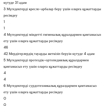
күтуде 31 адам
3 Мүгедектерді кресло-арбалар беру үшін оларға құжаттарды
ресімдеу
1
1
4 Мүгедектерді міндетті гигиеналық құралдармен қамтамасыз
ету үшін оларға құжаттарды ресімдеу
46
42 Мердігерлердің тауарды жеткізіп беруін күтуде 4 адам
5 Мүгедектерді протездік-ортопедиялық құралдармен
қамтамасыз ету үшін оларға құжаттарды ресімдеу
4
4
6 Мүгедектерді сурдотехникалық құралдармен қамтамасыз
ету үшін оларға құжаттарды ресімдеу
0
0