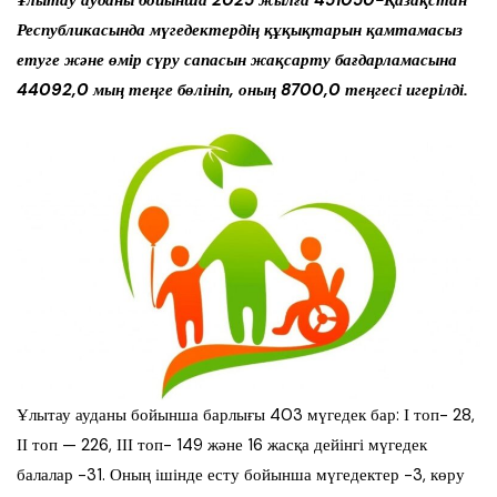
Ұлытау ауданы бойынша 2025 жылға 451050-Қазақстан
Республикасында мүгедектердің құқықтарын қамтамасыз
етуге және өмір сүру сапасын жақсарту бағдарламасына
44092,0 мың теңге бөлініп, оның 8700,0 теңгесі игерілді.
Ұлытау ауданы бойынша барлығы 403 мүгедек бар: І топ- 28,
ІІ топ — 226, ІІІ топ- 149 және 16 жасқа дейінгі мүгедек
балалар -31. Оның ішінде есту бойынша мүгедектер -3, көру