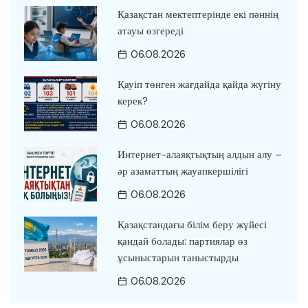
Қазақстан мектептерінде екі пәннің
атауы өзгереді
06.08.2026
Қауіп төнген жағдайда қайда жүгіну
керек?
06.08.2026
Интернет-алаяқтықтың алдын алу –
әр азаматтың жауапкершілігі
06.08.2026
Қазақстандағы білім беру жүйесі
қандай болады: партиялар өз
ұсыныстарын таныстырды
06.08.2026