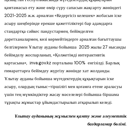
қамтамасыз ету және өмір сүру сапасын жақсарту жөніндегі
2021-2025 ж.ж. арналған «Кедергісіз келешек» жобасын іске
асыру шеңберінде ерекше қажеттіліктері бар адамдарға
стандартқа сәйкес пандустармен, бейімделген
дәретханалармен, көзі көрмейтіндерге арналған бағыттаушы
белгілермен Ұлытау ауданы бойынша 2025 жылы 27 нысанды
бейімделу жоспарланып, «Қолжетімді интерактивтік
картасына», іnva.gov.kz порталына 100% енгізілді. Барлық
ғимараттарға бейімдеу жүргізу жөнінде хат жолданды.
Ұлытау ауданы бойынша мүгедектердің құқықтарын іске
асыру, олардың тыныс-тіршілігі мен қоғамға етене араласуы
үшін тең мүмкіндіктер жасау мәселелері бойынша біршама
тұрақты жұмыстар ұйымдастырылып атқарылып келеді.
Ұлытау ауданының жұмыспен қамту және әлеуметтік
бағдарламар бөлімі.