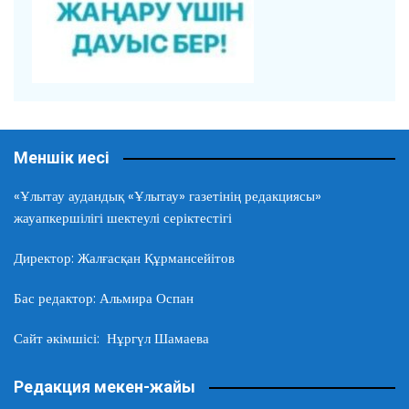
Меншік иесі
«Ұлытау аудандық «Ұлытау» газетінің редакциясы»
жауапкершілігі шектеулі серіктестігі
Директор: Жалғасқан Құрмансейітов
Бас редактор: Альмира Оспан
Сайт әкімшісі: Нұргүл Шамаева
Редакция мекен-жайы