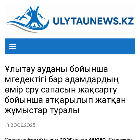
перейти
к
содержанию
Ұлытау ауданы бойынша
мүгедектігі бар адамдардың
өмір сүру сапасын жақсарту
бойынша атқарылып жатқан
жұмыстар туралы
30.06.2025