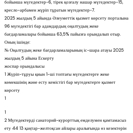
бойынша мүгедектер-6, тірек қозғалу нашар мүгедектер-15,
кресло-арбамен жүріп тұратын мүгедектер-7.
2025 жылдың 5 айында Әлеуметтік қызмет көрсету порталына
96 мүгедектігі бар адамдардың оңалтудың жеке
бағдарламалары бойынша 63,5% пайызға орындалып отыр.
Оның ішінде:
№ Оңалтудың жеке бағдарламаларының іс-шара атауы 2025
жылдың 5 айына Ескерту
жоспар орындалысы
1 Жүріп-тұруы қиын 1-ші топтағы мүгедектерге жеке
көмекшінің және есту кемістігі бар мүгедектерге қызмет
көрсету
1
1
2 Мүгедектерді санаторий-курорттық емделумен қамтамасыз
ету 44 13 қаңтар-желтоқсан айлары аралығында өз кезектерін