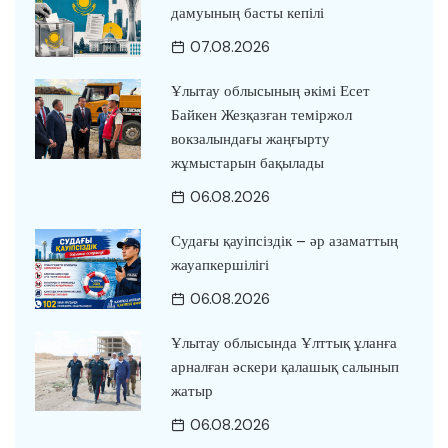
дамуының басты кепілі
07.08.2026
Ұлытау облысының әкімі Есет
Байкен Жезқазған теміржол
вокзалындағы жаңғырту
жұмыстарын бақылады
06.08.2026
Судағы қауіпсіздік – әр азаматтың
жауапкершілігі
06.08.2026
Ұлытау облысында Ұлттық ұланға
арналған әскери қалашық салынып
жатыр
06.08.2026