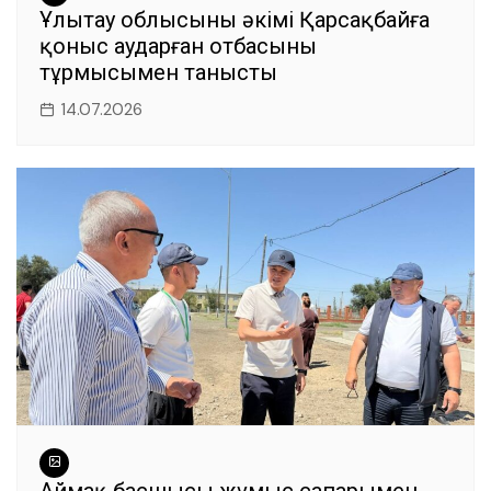
Ұлытау облысының әкімі Қарсақбайға
қоныс аударған отбасының
тұрмысымен танысты
14.07.2026