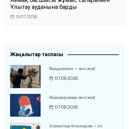
Аймақ басшысы жұмыс сапарымен
Ұлытау ауданына барды
13.07.2026
Жаңалықтар таспасы
Вандализмге – жол жоқ!
07.08.2026
Нашақорлыққа жол жоқ!
07.08.2026
Азаматтық белсенділік – ел