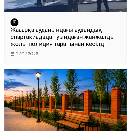
Жаңаарқа ауданындағы аудандық
спартакиадада туындаған жанжалдың
жолы полиция тарапынан кесілді
27.07.2026