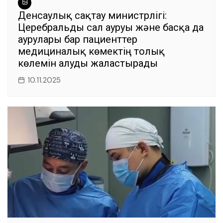
Денсаулық сақтау министрлігі:
Церебральды сал ауруы және басқа да
аурулары бар пациенттер
медициналық көмектің толық
көлемін алуды жалғастырады
10.11.2025