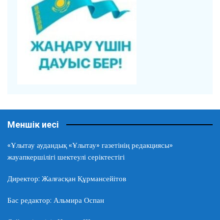
Меншік иесі
«Ұлытау аудандық «Ұлытау» газетінің редакциясы»
жауапкершілігі шектеулі серіктестігі
Директор: Жалғасқан Құрмансейітов
Бас редактор: Альмира Оспан