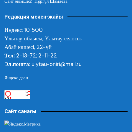
Сайт әкімшісі: Нұргүл Шамаева
Редакция мекен-жайы
Индекс: 101500
Ұлытау облысы,
Ұлытау селосы,
Абай көшесі, 22-үй
Тел:
2-13-72; 2-11-22
Эл.пошта:
ulytau-oniri@mail.ru
Яндекс дзен
Сайт санағы