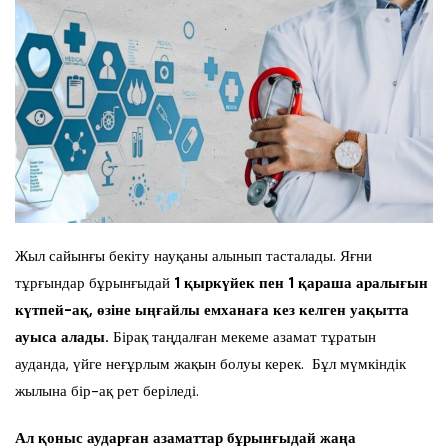
Жыл сайынғы бекіту науқаны алынып тасталады. Яғни
тұрғындар бұрынғыдай
1 қыркүйек пен 1 қараша аралығын
күтпей-ақ, өзіне ыңғайлы емханаға кез келген уақытта
ауыса алады.
Бірақ таңдалған мекеме азамат тұратын
ауданда, үйге неғұрлым жақын болуы керек. Бұл мүмкіндік
жылына бір-ақ рет беріледі.
Ал қоныс аударған азаматтар бұрынғыдай жаңа