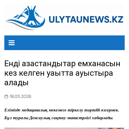
перейти
к
содержанию
Енді қазақстандықтар емханасын
кез келген уақытта ауыстыра
алады
18.05.2026
Елімізде медициналық мекемеге тіркелу тәртібі өзгермек.
Бұл туралы Денсаулық сақтау министрлігі хабарлады.