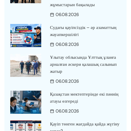
жұмыстарын бақылады
06.08.2026
Судағы қауіпсіздік – әр азаматтың
жауапкершілігі
06.08.2026
Ұлытау облысында Ұлттық ұланға
арналған әскери қалашық салынып
жатыр
06.08.2026
Қазақстан мектептерінде екі пәннің
атауы өзгереді
06.08.2026
Қауіп төнген жағдайда қайда жүгіну
керек?