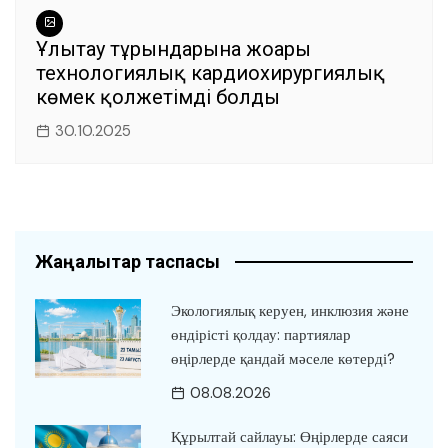
Ұлытау тұрғындарына жоғары
технологиялық кардиохирургиялық
көмек қолжетімді болды
30.10.2025
Жаңалықтар таспасы
Экологиялық керуен, инклюзия және
өндірісті қолдау: партиялар
өңірлерде қандай мәселе көтерді?
08.08.2026
Құрылтай сайлауы: Өңірлерде саяси