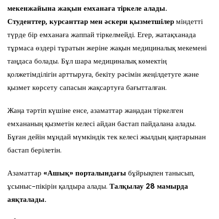
мекенжайына жақын емханаға тіркеле алады.
Студенттер, курсанттар мен әскери қызметшілер
міндетті
түрде бір емханаға жаппай тіркелмейді. Егер, жатақханада
тұрмаса өздері тұратын жеріне жақын медициналық мекемені
таңдаса болады. Бұл шара медициналық көмектің
қолжетімділігін арттыруға, бекіту рәсімін жеңілдетуге және
қызмет көрсету сапасын жақсартуға бағытталған.
Жаңа тәртіп күшіне енсе, азаматтар жаңадан тіркелген
емхананың қызметін келесі айдан бастап пайдалана алады.
Бұған дейін мұндай мүмкіндік тек келесі жылдың қаңтарынан
бастап берілетін.
Азаматтар
«Ашық» порталындағы
бұйрықпен танысып,
ұсыныс-пікірін қалдыра алады.
Талқылау 28 мамырда
аяқталады.