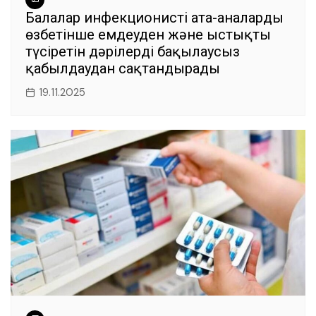
Балалар инфекционисті ата-аналарды
өзбетінше емдеуден және ыстықты
түсіретін дәрілерді бақылаусыз
қабылдаудан сақтандырады
19.11.2025