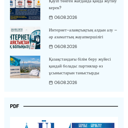
Қауіп төнген жағдайда қайда жүгіну
керек?
06.08.2026
Интернет-алаяқтықтың алдын алу –
әр азаматтың жауапкершілігі
06.08.2026
Қазақстандағы білім беру жүйесі
қандай болады: партиялар өз
ұсыныстарын таныстырды
06.08.2026
PDF