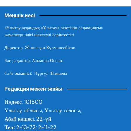
Меншік иесі
«Ұлытау аудандық «Ұлытау» газетінің редакциясы»
жауапкершілігі шектеулі серіктестігі
Директор: Жалғасқан Құрмансейітов
Бас редактор: Альмира Оспан
Сайт әкімшісі: Нұргүл Шамаева
Редакция мекен-жайы
Индекс: 101500
Ұлытау облысы,
Ұлытау селосы,
Абай көшесі, 22-үй
Тел:
2-13-72; 2-11-22