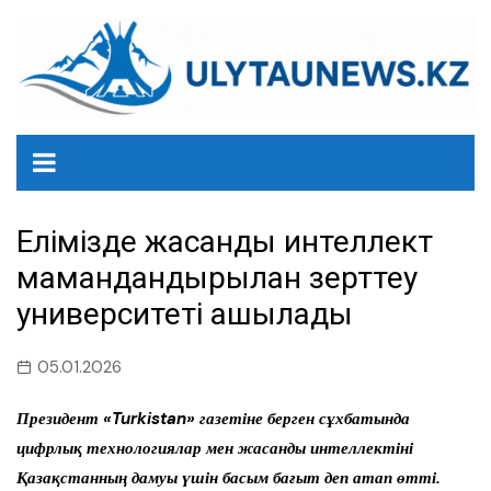
перейти
к
содержанию
Елімізде жасанды интеллект
мамандандырылған зерттеу
университеті ашылады
05.01.2026
Президент «Turkistan» газетіне берген сұхбатында
цифрлық технологиялар мен жасанды интеллектіні
Қазақстанның дамуы үшін басым бағыт деп атап өтті.