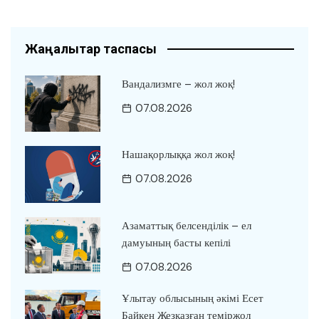
Жаңалықтар таспасы
Вандализмге – жол жоқ!
07.08.2026
Нашақорлыққа жол жоқ!
07.08.2026
Азаматтық белсенділік – ел
дамуының басты кепілі
07.08.2026
Ұлытау облысының әкімі Есет
Байкен Жезқазған теміржол