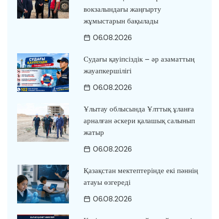
вокзалындағы жаңғырту
жұмыстарын бақылады
06.08.2026
Судағы қауіпсіздік – әр азаматтың
жауапкершілігі
06.08.2026
Ұлытау облысында Ұлттық ұланға
арналған әскери қалашық салынып
жатыр
06.08.2026
Қазақстан мектептерінде екі пәннің
атауы өзгереді
06.08.2026