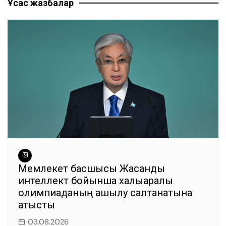
Ұқсас жазбалар
записям
o
p
m
g
o
p
er
k
Мемлекет басшысы Жасанды
интеллект бойынша халықаралық
олимпиаданың ашылу салтанатына
қатысты
03.08.2026