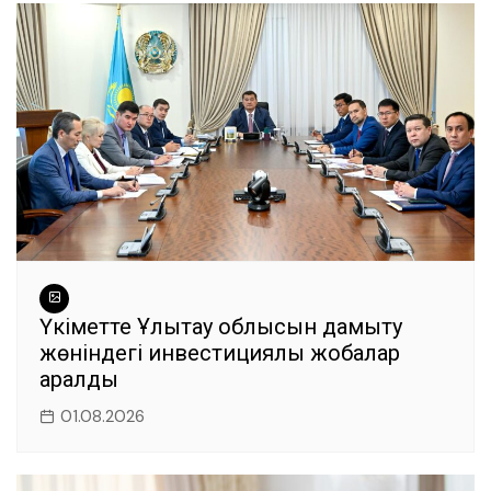
Үкіметте Ұлытау облысын дамыту
жөніндегі инвестициялық жобалар
қаралды
01.08.2026