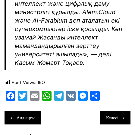
интеллект және цифрлық даму
министрлігі құрылды. Alem.Cloud
және Al-Farabium деп аталатын екі
суперкомпьютер іске қосылды. Көп
ұзамай Жасанды интеллект
мамандандырылған зерттеу
университеті ашылады», — деді
Қасым-Жомарт Тоқаев.
Post Views:
190
F
T
E
W
T
V
M
О
a
wi
m
h
el
K
e
тп
c
tt
ai
at
e
ss
ра
Навигация
Алдыңғы
Келесі
e
er
l
s
gr
e
ви
по
b
A
a
n
ть