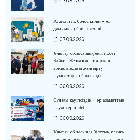
07.08.2026
Азаматтық белсенділік – ел
дамуының басты кепілі
07.08.2026
Ұлытау облысының әкімі Есет
Байкен Жезқазған теміржол
вокзалындағы жаңғырту
жұмыстарын бақылады
06.08.2026
Судағы қауіпсіздік – әр азаматтың
жауапкершілігі
06.08.2026
Ұлытау облысында Ұлттық ұланға
арналған әскери қалашық салынып