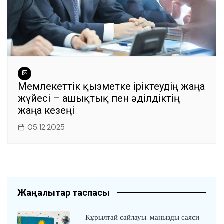
Мемлекеттік қызметке іріктеудің жаңа
жүйесі – ашықтық пен әділдіктің
жаңа кезеңі
05.12.2025
Жаңалықтар таспасы
Құрылтай сайлауы: маңызды саяси