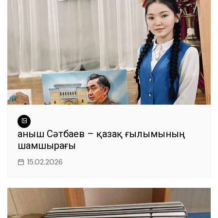
o
p
er
k
Қаныш Сәтбаев – қазақ ғылымының
шамшырағы
15.02.2026