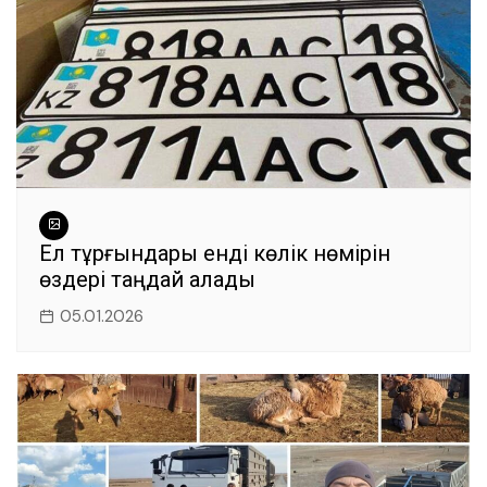
Ел тұрғындары енді көлік нөмірін
өздері таңдай алады
05.01.2026