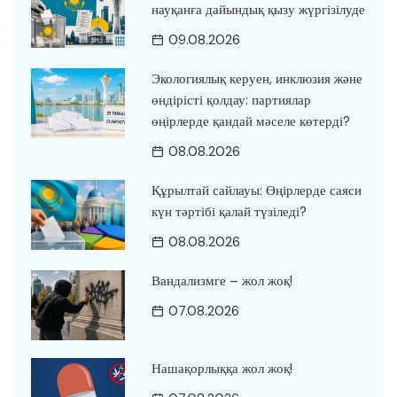
науқанға дайындық қызу жүргізілуде
09.08.2026
Экологиялық керуен, инклюзия және
өндірісті қолдау: партиялар
өңірлерде қандай мәселе көтерді?
08.08.2026
Құрылтай сайлауы: Өңірлерде саяси
күн тәртібі қалай түзіледі?
08.08.2026
Вандализмге – жол жоқ!
07.08.2026
Нашақорлыққа жол жоқ!