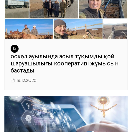
Қоскөл ауылында асыл тұқымды қой
шаруашылығы кооперативі жұмысын
бастады
19.12.2025