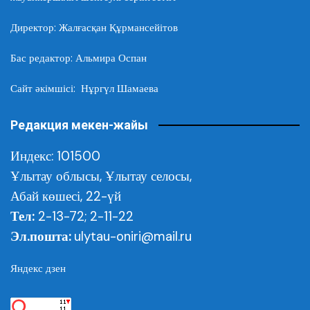
Директор: Жалғасқан Құрмансейітов
Бас редактор: Альмира Оспан
Сайт әкімшісі: Нұргүл Шамаева
Редакция мекен-жайы
Индекс: 101500
Ұлытау облысы,
Ұлытау селосы,
Абай көшесі, 22-үй
Тел:
2-13-72; 2-11-22
Эл.пошта:
ulytau-oniri@mail.ru
Яндекс дзен