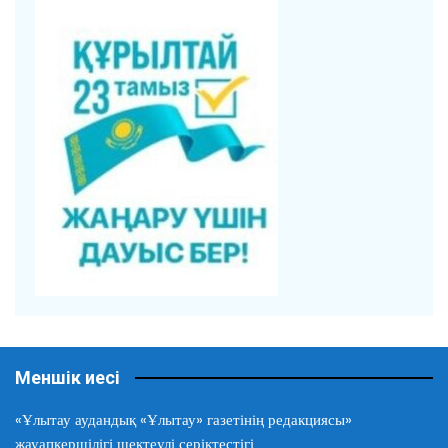
Меншік иесі
«Ұлытау аудандық «Ұлытау» газетінің редакциясы»
жауапкершілігі шектеулі серіктестігі