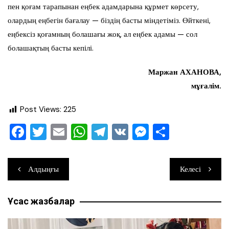
пен қоғам тарапынан еңбек адамдарына құрмет көрсету,
олардың еңбегін бағалау — біздің басты міндетіміз. Өйткені,
еңбексіз қоғамның болашағы жоқ, ал еңбек адамы — сол
болашақтың басты кепілі.
Маржан АХАНОВА,
мұғалім.
Post Views:
225
F
T
E
W
T
V
M
О
a
wi
m
h
el
K
e
тп
c
tt
ai
at
e
ss
ра
Навигация
Алдыңғы
Келесі
e
er
l
s
gr
e
ви
по
b
A
a
n
ть
Ұқсас жазбалар
записям
o
p
m
g