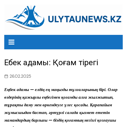
перейти
к
содержанию
Еңбек адамы: Қоғам тірегі
26.02.2025
Еңбек адамы — елдің ең маңызды тұлғаларының бірі. Олар
өздерінің қажырлы еңбегімен қоғамды алға жылжытып,
тұрақты даму мен өркендеуге үлес қосады. Қарапайым
жұмысшыдан бастап, әртүрлі салада қызмет ететін
мамандардың барлығы — біздің қоғамның негізгі қозғаушы