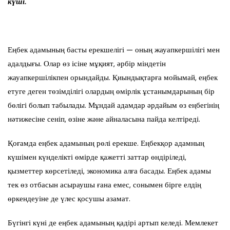
күші.
Еңбек адамының басты ерекшелігі — оның жауапкершілігі мен
адалдығы. Олар өз ісіне мұқият, әрбір міндетін
жауапкершілікпен орындайды. Қиындықтарға мойымай, еңбек
етуге деген төзімділігі олардың өмірлік ұстанымдарының бір
бөлігі болып табылады. Мұндай адамдар әрдайым өз еңбегінің
нәтижесіне сеніп, өзіне және айналасына пайда келтіреді.
Қоғамда еңбек адамының рөлі ерекше. Еңбекқор адамның
күшімен күнделікті өмірде қажетті заттар өндіріледі,
қызметтер көрсетіледі, экономика алға басады. Еңбек адамы
тек өз отбасын асыраушы ғана емес, сонымен бірге елдің
өркендеуіне де үлес қосушы азамат.
Бүгінгі күні де еңбек адамының қадірі артып келеді. Мемлекет