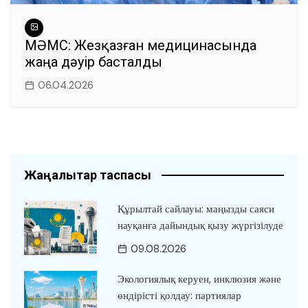
МӘМС: Жезқазған медицинасында
жаңа дәуір басталды
06.04.2026
Жаңалықтар таспасы
Құрылтай сайлауы: маңызды саяси
науқанға дайындық қызу жүргізілуде
09.08.2026
Экологиялық керуен, инклюзия және
өндірісті қолдау: партиялар