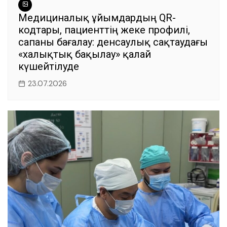
Медициналық ұйымдардың QR-
кодтары, пациенттің жеке профилі,
сапаны бағалау: денсаулық сақтаудағы
«халықтық бақылау» қалай
күшейтілуде
23.07.2026