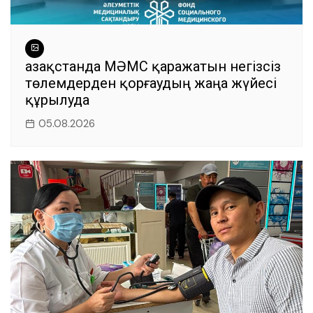
Қазақстанда МӘМС қаражатын негізсіз
төлемдерден қорғаудың жаңа жүйесі
құрылуда
05.08.2026