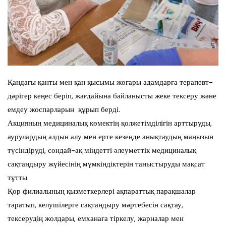
Қандағы қанты мен қан қысымы жоғары адамдарға терапевт-
дәрігер кеңес беріп, жағдайына байланысты жеке тексеру және
емдеу жоспарларын құрып берді.
Акцияның медициналық көмектің қолжетімділігін арттыруды,
аурулардың алдын алу мен ерте кезеңде анықтаудың маңызын
түсіндіруді, сондай-ақ міндетті әлеуметтік медициналық
сақтандыру жүйесінің мүмкіндіктерін таныстыруды мақсат
тұтты.
Қор филиалының қызметкерлері ақпараттық парақшалар
таратып, келушілерге сақтандыру мәртебесін сақтау,
тексерудің жолдары, емханаға тіркелу, жарналар мен