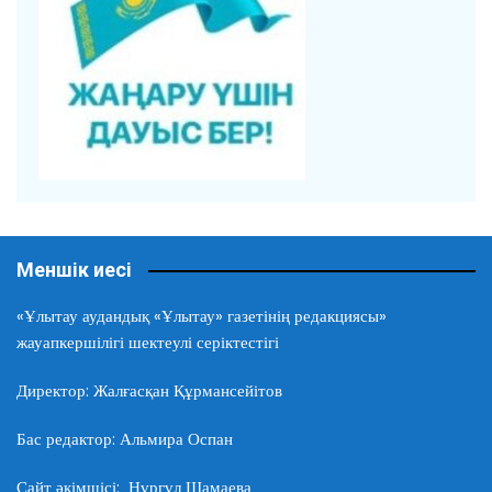
Меншік иесі
«Ұлытау аудандық «Ұлытау» газетінің редакциясы»
жауапкершілігі шектеулі серіктестігі
Директор: Жалғасқан Құрмансейітов
Бас редактор: Альмира Оспан
Сайт әкімшісі: Нұргүл Шамаева