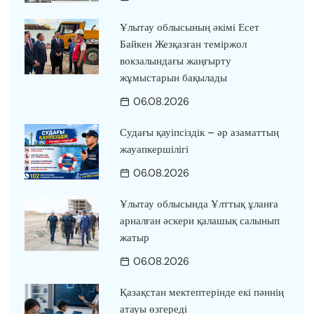
Ұлытау облысының әкімі Есет
Байкен Жезқазған теміржол
вокзалындағы жаңғырту
жұмыстарын бақылады
06.08.2026
Судағы қауіпсіздік – әр азаматтың
жауапкершілігі
06.08.2026
Ұлытау облысында Ұлттық ұланға
арналған әскери қалашық салынып
жатыр
06.08.2026
Қазақстан мектептерінде екі пәннің
атауы өзгереді