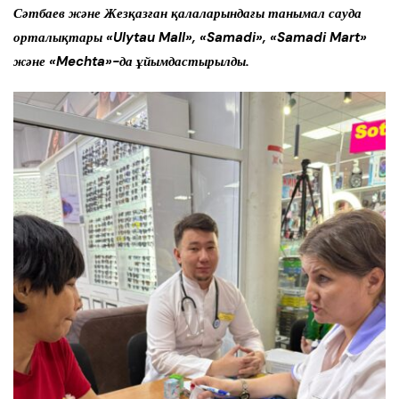
Сәтбаев және Жезқазған қалаларындағы танымал сауда
орталықтары «Ulytau Mall», «Samadi», «Samadi Mart»
және «Mechta»-да ұйымдастырылды.