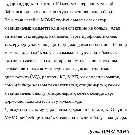
аударымдарды төлеу тәртібі мен мөлшері, қормен кері
байланыс орнату арналары туралы кеңінен ақпар берді.
Еске сала кетейік, МӘМС жүйесі арқылы азаматтар
медициналық қызметтердің кең спектріне ие болады. Атап
айтқанда сақтандырылған азаматтарға профилактикалық
тексерулер, учаскелік дәрігердің жолдамасы бойынша бейінді
мамандардың қабылдауы, созылмалы ауруларды бақылау,
халықтың жекелеген санаттарына шұғыл және жоспарлы
стоматологиялық көмек, зертханалық және аспаптық
диагностика (УДЗ, рентген, КТ, МРТ), мамандандырылған,
соның ішінде жоғары технологиялық стационарлық көмек,
медициналық оңалту, стационарлық көмек кезінде дәрі-
дәрмекпен қамтамасыз ету қолжетімді.
Денсаулықты сақтау қарапайым қадамнан басталады! Ол үшін
МӘМС жүйесінде әрдайым сақтандырылған болу – маңызды.
Диана ОРАЗАЛИНА.