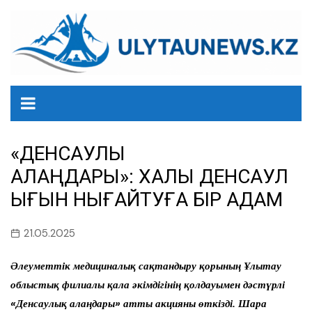
перейти
к
содержанию
«ДЕНСАУЛЫҚ
АЛАҢДАРЫ»: ХАЛЫҚ ДЕНСАУЛ
ЫҒЫН НЫҒАЙТУҒА БІР ҚАДАМ
21.05.2025
Әлеуметтік медициналық сақтандыру қорының Ұлытау
облыстық филиалы қала әкімдігінің қолдауымен дәстүрлі
«Денсаулық алаңдары» атты акцияны өткізді. Шара