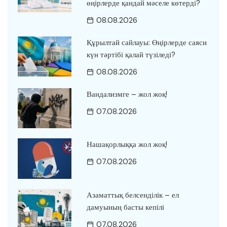
өңірлерде қандай мәселе көтерді?
08.08.2026
Құрылтай сайлауы: Өңірлерде саяси
күн тәртібі қалай түзіледі?
08.08.2026
Вандализмге – жол жоқ!
07.08.2026
Нашақорлыққа жол жоқ!
07.08.2026
Азаматтық белсенділік – ел
дамуының басты кепілі
07.08.2026