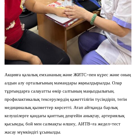
Акцияға қалалық емхананың және ЖИТС-пен күрес және оның
алдын алу орталығының мамандары жқмылдырылды. Олар
тұрғындарға салауатты өмір салтының маңыздылығын,
профилактикалық тексерулердің қажеттілігін түсіндіріп, тегін
медициналық қызметтер көрсетті. Атап айтқанда барлық
келушілерге қандағы қанттың деңгейін анықтау, артериялық
қысымды, бой мен салмақты өлшеу, АИТВ-ға жедел-тест
жасау мүмкіндігі ұсынылды.