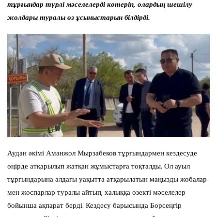
тұрғындар түрлі мәселелерді көтеріп, олардың шешілу
жолдары туралы өз ұсыныстарын білдірді.
Аудан әкімі Аманжол Мырзабеков тұрғындармен кездесуде
өңірде атқарылып жатқан жұмыстарға тоқталды. Ол ауыл
тұрғындарына алдағы уақытта атқарылатын маңызды жобалар
мен жоспарлар туралы айтып, халыққа өзекті мәселелер
бойынша ақпарат берді. Кездесу барысында Борсеңгір