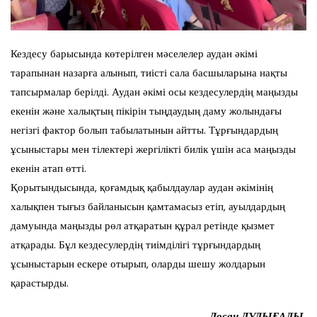
Кездесу барысында көтерілген мәселелер аудан әкімі
тарапынан назарға алынып, тиісті сала басшыларына нақты
тапсырмалар берілді. Аудан әкімі осы кездесулердің маңызды
екенін және халықтың пікірін тыңдаудың даму жолындағы
негізгі фактор болып табылатынын айтты. Тұрғындардың
ұсыныстары мен тілектері жергілікті билік үшін аса маңызды
екенін атап өтті.
Қорытындысында, қоғамдық қабылдаулар аудан әкімінің
халықпен тығыз байланысын қамтамасыз етіп, ауылдардың
дамуында маңызды рөл атқаратын құрал ретінде қызмет
атқарады. Бұл кездесулердің тиімділігі тұрғындардың
ұсыныстарын ескере отырып, оларды шешу жолдарын
қарастырды.
Досан ДУЛЫҒАЛЫ.