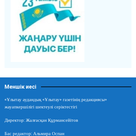
Меншік иесі
«Ұлытау аудандық «Ұлытау» газетінің редакциясы»
жауапкершілігі шектеулі серіктестігі
Директор: Жалғасқан Құрмансейітов
Бас редактор: Альмира Оспан