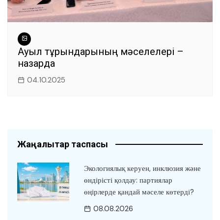
Ауыл тұрғындарының мәселелері –
назарда
04.10.2025
Жаңалықтар таспасы
Экологиялық керуен, инклюзия және
өндірісті қолдау: партиялар
өңірлерде қандай мәселе көтерді?
08.08.2026