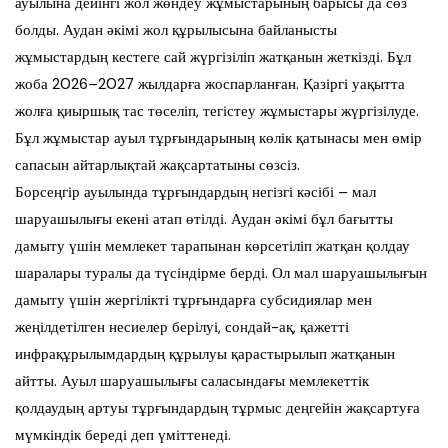
ауылына дейінгі жол жөндеу жұмыстарының барысы да сөз
болды. Аудан әкімі жол құрылысына байланысты
жұмыстардың кестеге сай жүргізіліп жатқанын жеткізді. Бұл
жоба 2026–2027 жылдарға жоспарланған. Қазіргі уақытта
жолға қиыршық тас төселіп, тегістеу жұмыстары жүргізілуде.
Бұл жұмыстар ауыл тұрғындарының көлік қатынасы мен өмір
сапасын айтарлықтай жақсартатыны сөзсіз.
Борсеңгір ауылында тұрғындардың негізгі кәсібі – мал
шаруашылығы екені атап өтілді. Аудан әкімі бұл бағытты
дамыту үшін мемлекет тарапынан көрсетіліп жатқан қолдау
шаралары туралы да түсіндірме берді. Ол мал шаруашылығын
дамыту үшін жергілікті тұрғындарға субсидиялар мен
жеңілдетілген несиелер берілуі, сондай-ақ, қажетті
инфрақұрылымдардың құрылуы қарастырылып жатқанын
айтты. Ауыл шаруашылығы саласындағы мемлекеттік
қолдаудың артуы тұрғындардың тұрмыс деңгейін жақсартуға
мүмкіндік береді деп үміттенеді.