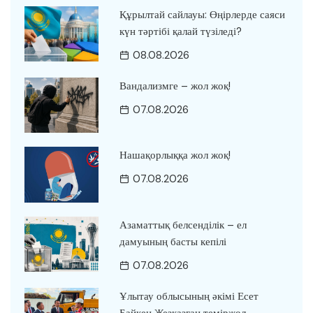
Құрылтай сайлауы: Өңірлерде саяси
күн тәртібі қалай түзіледі?
08.08.2026
Вандализмге – жол жоқ!
07.08.2026
Нашақорлыққа жол жоқ!
07.08.2026
Азаматтық белсенділік – ел
дамуының басты кепілі
07.08.2026
Ұлытау облысының әкімі Есет
Байкен Жезқазған теміржол