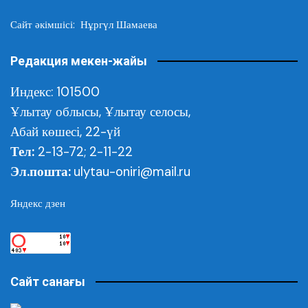
Сайт әкімшісі: Нұргүл Шамаева
Редакция мекен-жайы
Индекс: 101500
Ұлытау облысы,
Ұлытау селосы,
Абай көшесі, 22-үй
Тел:
2-13-72; 2-11-22
Эл.пошта:
ulytau-oniri@mail.ru
Яндекс дзен
Сайт санағы