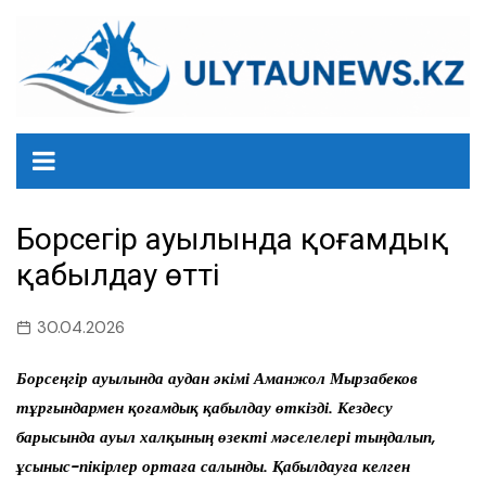
перейти
к
содержанию
Борсеңгір ауылында қоғамдық
қабылдау өтті
30.04.2026
Борсеңгір ауылында аудан әкімі Аманжол Мырзабеков
тұрғындармен қоғамдық қабылдау өткізді. Кездесу
барысында ауыл халқының өзекті мәселелері тыңдалып,
ұсыныс-пікірлер ортаға салынды. Қабылдауға келген