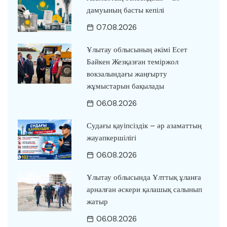
дамуының басты кепілі
07.08.2026
Ұлытау облысының әкімі Есет
Байкен Жезқазған теміржол
вокзалындағы жаңғырту
жұмыстарын бақылады
06.08.2026
Судағы қауіпсіздік – әр азаматтың
жауапкершілігі
06.08.2026
Ұлытау облысында Ұлттық ұланға
арналған әскери қалашық салынып
жатыр
06.08.2026