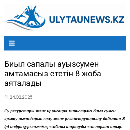
перейти
к
содержанию
Биыл сапалы ауызсумен
қамтамасыз ететін 8 жоба
аяқталады
24.02.2025
Су ресурстары және ирригация министрлігі биыл сумен
қамту нысандарын салу және реконструкциялау бойынша 8
ірі инфрақұрылымдық жобаны аяқтауды жоспарлап отыр.