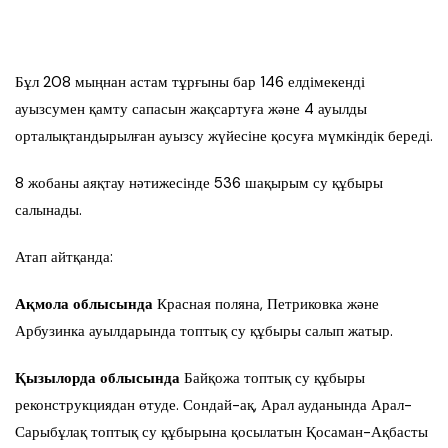
Бұл 208 мыңнан астам тұрғыны бар 146 елдімекенді
ауызсумен қамту сапасын жақсартуға және 4 ауылды
орталықтандырылған ауызсу жүйесіне қосуға мүмкіндік береді.
8 жобаны аяқтау нәтижесінде 536 шақырым су құбыры
салынады.
Атап айтқанда:
Ақмола облысында
Красная поляна, Петриковка және
Арбузинка ауылдарында топтық су құбыры салып жатыр.
Қызылорда облысында
Байқожа топтық су құбыры
реконструкциядан өтуде. Сондай-ақ, Арал ауданында Арал-
Сарыбұлақ топтық су құбырына қосылатын Қосаман-Ақбасты