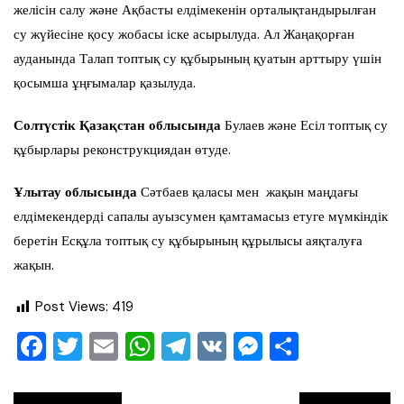
желісін салу және Ақбасты елдімекенін орталықтандырылған
су жүйесіне қосу жобасы іске асырылуда. Ал Жаңақорған
ауданында Талап топтық су құбырының қуатын арттыру үшін
қосымша ұңғымалар қазылуда.
Солтүстік Қазақстан облысында
Булаев және Есіл топтық су
құбырлары реконструкциядан өтуде.
Ұлытау облысында
Сәтбаев қаласы мен жақын маңдағы
елдімекендерді сапалы ауызсумен қамтамасыз етуге мүмкіндік
беретін Есқұла топтық су құбырының құрылысы аяқталуға
жақын.
Post Views:
419
F
T
E
W
T
V
M
О
a
wi
m
h
el
K
e
тп