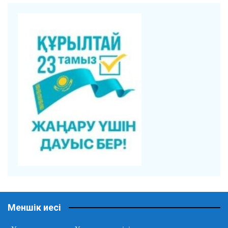
Меншік иесі