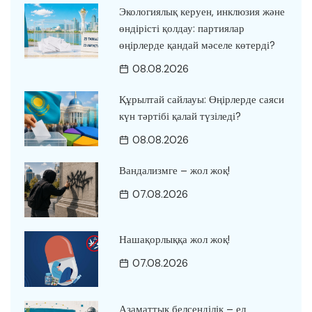
Экологиялық керуен, инклюзия және
өндірісті қолдау: партиялар
өңірлерде қандай мәселе көтерді?
08.08.2026
Құрылтай сайлауы: Өңірлерде саяси
күн тәртібі қалай түзіледі?
08.08.2026
Вандализмге – жол жоқ!
07.08.2026
Нашақорлыққа жол жоқ!
07.08.2026
Азаматтық белсенділік – ел