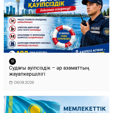
Судағы қауіпсіздік – әр азаматтың
жауапкершілігі
06.08.2026