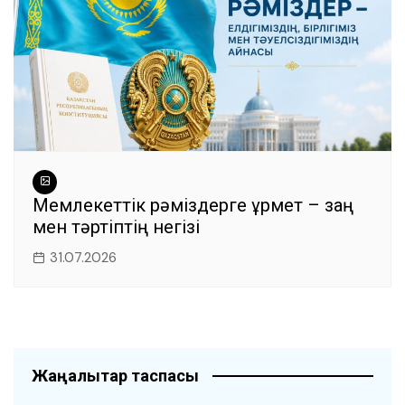
Мемлекеттік рәміздерге құрмет – заң
мен тәртіптің негізі
31.07.2026
Жаңалықтар таспасы