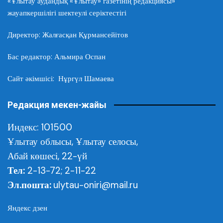
«Ұлытау аудандық «Ұлытау» газетінің редакциясы»
жауапкершілігі шектеулі серіктестігі
Директор: Жалғасқан Құрмансейітов
Бас редактор: Альмира Оспан
Сайт әкімшісі: Нұргүл Шамаева
Редакция мекен-жайы
Индекс: 101500
Ұлытау облысы,
Ұлытау селосы,
Абай көшесі, 22-үй
Тел:
2-13-72; 2-11-22
Эл.пошта:
ulytau-oniri@mail.ru
Яндекс дзен