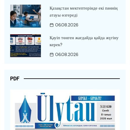
Қазақстан мектептерінде екі пәннің
атауы өзгереді
06.08.2026
Қауіп төнген жағдайда қайда жүгіну
керек?
06.08.2026
PDF