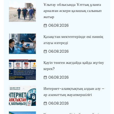
Ұлытау облысында Ұлттық ұланға
арналған әскери қалашық салынып
жатыр
06.08.2026
Қазақстан мектептерінде екі пәннің
атауы өзгереді
06.08.2026
Қауіп төнген жағдайда қайда жүгіну
керек?
06.08.2026
Интернет-алаяқтықтың алдын алу –
әр азаматтың жауапкершілігі
06.08.2026