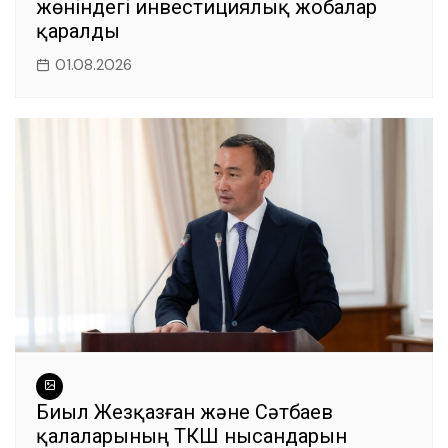
жөніндегі инвестициялық жобалар
қаралды
01.08.2026
Биыл Жезқазған және Сәтбаев
қалаларының ТКШ нысандарын