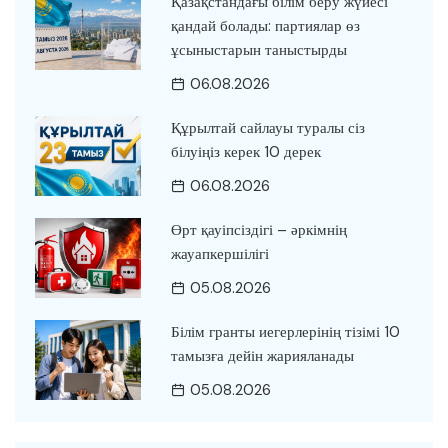
Қазақстандағы білім беру жүйесі
қандай болады: партиялар өз
ұсыныстарын таныстырды
06.08.2026
Құрылтай сайлауы туралы сіз
білуіңіз керек 10 дерек
06.08.2026
Өрт қауіпсіздігі – әркімнің
жауапкершілігі
05.08.2026
Білім гранты иегерлерінің тізімі 10
тамызға дейін жарияланады
05.08.2026