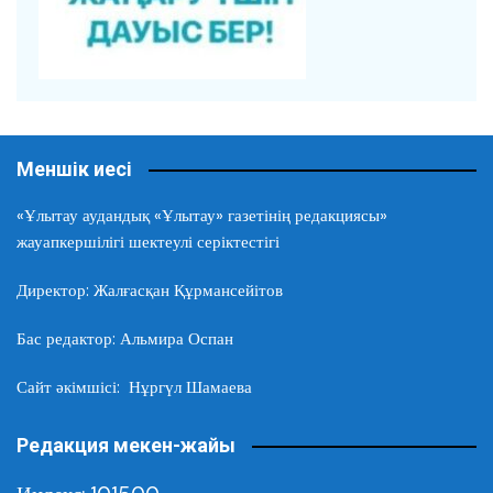
Меншік иесі
«Ұлытау аудандық «Ұлытау» газетінің редакциясы»
жауапкершілігі шектеулі серіктестігі
Директор: Жалғасқан Құрмансейітов
Бас редактор: Альмира Оспан
Сайт әкімшісі: Нұргүл Шамаева
Редакция мекен-жайы