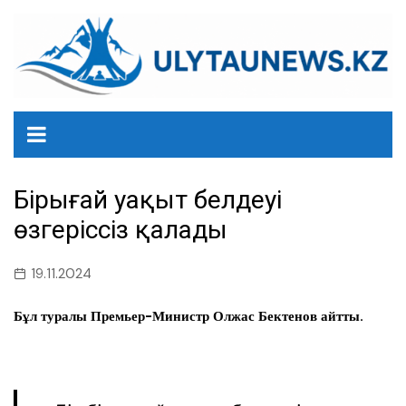
перейти
к
содержанию
Бірыңғай уақыт белдеуі
өзгеріссіз қалады
19.11.2024
Бұл туралы Премьер-Министр Олжас Бектенов айтты.