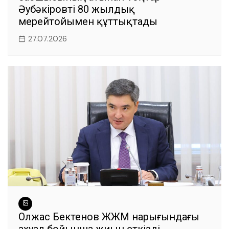
Әубәкіровті 80 жылдық
мерейтойымен құттықтады
27.07.2026
Олжас Бектенов ЖЖМ нарығындағы