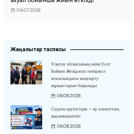
ахуал бойынша жиын өткізді
04.07.2026
Жаңалықтар таспасы
Ұлытау облысының әкімі Есет
Байкен Жезқазған теміржол
вокзалындағы жаңғырту
жұмыстарын бақылады
06.08.2026
Судағы қауіпсіздік – әр азаматтың
жауапкершілігі
06.08.2026