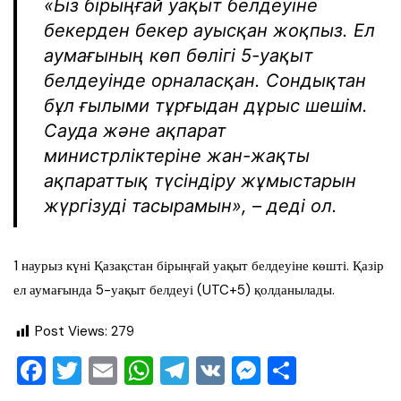
«Біз бірыңғай уақыт белдеуіне
бекерден бекер ауысқан жоқпыз. Ел
аумағының көп бөлігі 5-уақыт
белдеуінде орналасқан. Сондықтан
бұл ғылыми тұрғыдан дұрыс шешім.
Сауда және ақпарат
министрліктеріне жан-жақты
ақпараттық түсіндіру жұмыстарын
жүргізуді тасырамын», – деді ол.
1 наурыз күні Қазақстан бірыңғай уақыт белдеуіне көшті. Қазір
ел аумағында 5-уақыт белдеуі (UTC+5) қолданылады.
Post Views:
279
F
T
E
W
T
V
M
О
a
wi
m
h
el
K
e
тп