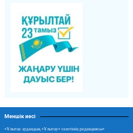
Меншік иесі
«Ұлытау аудандық «Ұлытау» газетінің редакциясы»