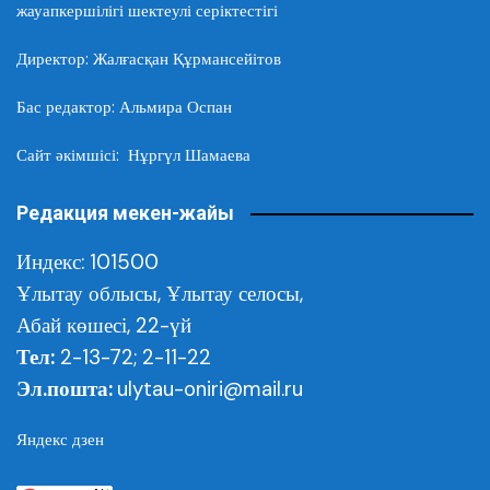
жауапкершілігі шектеулі серіктестігі
Директор: Жалғасқан Құрмансейітов
Бас редактор: Альмира Оспан
Сайт әкімшісі: Нұргүл Шамаева
Редакция мекен-жайы
Индекс: 101500
Ұлытау облысы,
Ұлытау селосы,
Абай көшесі, 22-үй
Тел:
2-13-72; 2-11-22
Эл.пошта:
ulytau-oniri@mail.ru
Яндекс дзен