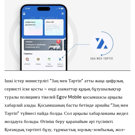
Ішкі істер министрлігі “Заң мен Тәртіп” атты жаңа цифрлық
сервисті іске қосты – енді азаматтар құқық бұзушылықтар
туралы полицияға тікелей Egov Mobile қосымшасы арқылы
хабарлай алады. Қосымшаның басты бетінде арнайы “Заң мен
Тәртіп” түймесі пайда болды. Сол арқылы хабарламаны жедел
жолдауға болады. Өтініш беру қарапайым әрі түсінікті.
Қоғамдық тәртіпті бұзу, тұрмыстық зорлық-зомбылық, жол-