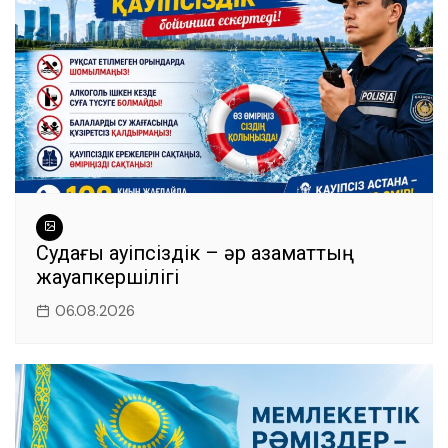
Судағы қауіпсіздік – әр азаматтың
жауапкершілігі
06.08.2026