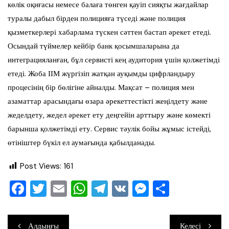
көлік оқиғасы немесе балаға төнген қауіп сияқты жағдайлар
туралы дабыл бірден полицияға түседі және полиция
қызметкерлері хабарлама түскен сәттен бастап әрекет етеді.
Осындай түймелер кейбір банк қосымшаларына да
интеграцияланған, бұл сервисті кең аудитория үшін қолжетімді
етеді. Жоба ІІМ жүргізіп жатқан ауқымды цифрландыру
процесінің бір бөлігіне айналды. Мақсат – полиция мен
азаматтар арасындағы өзара әрекеттестікті жеңілдету және
жеделдету, жедел әрекет ету деңгейін арттыру және көмекті
барынша қолжетімді ету. Сервис тәулік бойы жұмыс істейді,
өтініштер бүкіл ел аумағында қабылданады.
Post Views:
161
F
T
E
W
T
V
M
О
a
wi
m
h
el
K
e
тп
c
tt
ai
at
e
ss
ра
Навигация
Алдыңғы
Келесі