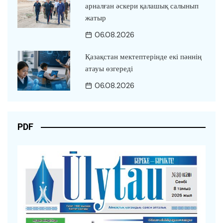
арналған әскери қалашық салынып
жатыр
06.08.2026
Қазақстан мектептерінде екі пәннің
атауы өзгереді
06.08.2026
PDF