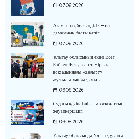
07.08.2026
Азаматтық белсенділік – ел
дамуының басты кепілі
07.08.2026
Ұлытау облысының әкімі Есет
Байкен Жезқазған теміржол
вокзалындағы жаңғырту
жұмыстарын бақылады
06.08.2026
Судағы қауіпсіздік – әр азаматтың
жауапкершілігі
06.08.2026
Ұлытау облысында Ұлттық ұланға