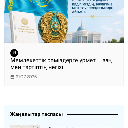
Мемлекеттік рәміздерге құрмет – заң
мен тәртіптің негізі
31.07.2026
Жаңалықтар таспасы