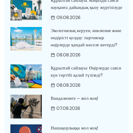
Құрылтай сайлауы: маңызды саяси
науқанға дайындық қызу жүргізілуде
09.08.2026
Экологиялық керуен, инклюзия және
өндірісті қолдау: партиялар
өңірлерде қандай мәселе көтерді?
08.08.2026
Құрылтай сайлауы: Өңірлерде саяси
күн тәртібі қалай түзіледі?
08.08.2026
Вандализмге – жол жоқ!
07.08.2026
Нашақорлыққа жол жоқ!