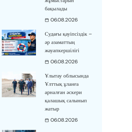
жұмыстарын
бақылады
06.08.2026
Судағы қауіпсіздік –
әр азаматтың
жауапкершілігі
06.08.2026
Ұлытау облысында
Ұлттық ұланға
арналған әскери
қалашық салынып
жатыр
06.08.2026