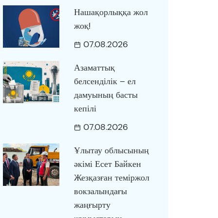
Нашақорлыққа жол
жоқ!
07.08.2026
Азаматтық
белсенділік – ел
дамуының басты
кепілі
07.08.2026
Ұлытау облысының
әкімі Есет Байкен
Жезқазған теміржол
вокзалындағы
жаңғырту