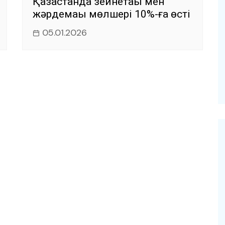
Қазақстанда зейнетақы мен
жәрдемақы мөлшері 10%-ға өсті
05.01.2026