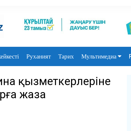
ейкесті
Руханият
Тарих
Мультимедиа
Фото
ина қызметкерлеріне
Видео
рға жаза