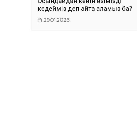
Осындайдан кейін өзімізді
кедейміз деп айта аламыз ба?
29.01.2026