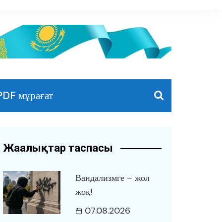
PDF мұрағат
Жаңалықтар таспасы
Вандализмге – жол
жоқ!
07.08.2026