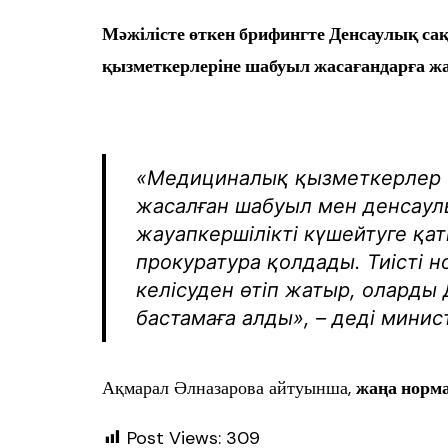
Мәжілісте өткен брифингте Денсаулық са
қызметкерлеріне шабуыл жасағандарға ж
«Медициналық қызметкерлер өз
жасалған шабуыл мен денсаулы
жауапкершілікті күшейтуге қа
прокуратура қолдады. Тиісті н
келісуден өтіп жатыр, оларды 
бастамаға алды», – деді минис
Ақмарал Әлназарова айтуынша,
жаңа норм
Post Views:
309