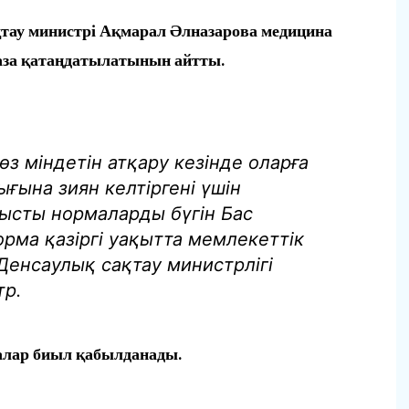
қтау министрі Ақмарал Әлназарова медицина
аза қатаңдатылатынын айтты.
 міндетін атқару кезінде оларға
ғына зиян келтіргені үшін
тысты нормаларды бүгін Бас
орма қазіргі уақытта мемлекеттік
Денсаулық сақтау министрлігі
тр.
алар биыл қабылданады.