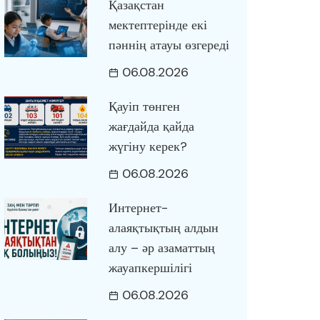
Қазақстан
мектептерінде екі
пәннің атауы өзгереді
06.08.2026
Қауіп төнген
жағдайда қайда
жүгіну керек?
06.08.2026
Интернет-
алаяқтықтың алдын
алу – әр азаматтың
жауапкершілігі
06.08.2026