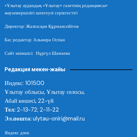
«Ұлытау аудандық «Ұлытау» газетінің редакциясы»
жауапкершілігі шектеулі серіктестігі
Директор: Жалғасқан Құрмансейітов
Бас редактор: Альмира Оспан
Сайт әкімшісі: Нұргүл Шамаева
Редакция мекен-жайы
Индекс: 101500
Ұлытау облысы,
Ұлытау селосы,
Абай көшесі, 22-үй
Тел:
2-13-72; 2-11-22
Эл.пошта:
ulytau-oniri@mail.ru
Яндекс дзен