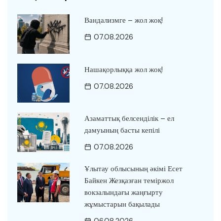
Вандализмге – жол жоқ!
07.08.2026
Нашақорлыққа жол жоқ!
07.08.2026
Азаматтық белсенділік – ел
дамуының басты кепілі
07.08.2026
Ұлытау облысының әкімі Есет
Байкен Жезқазған теміржол
вокзалындағы жаңғырту
жұмыстарын бақылады