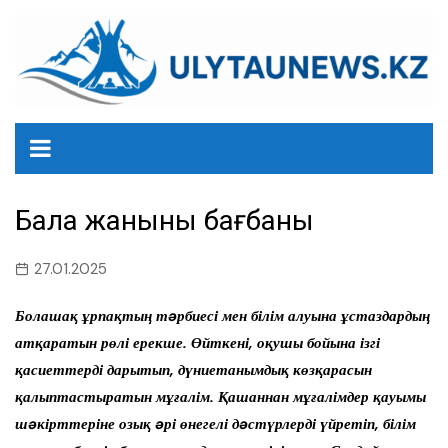
перейти
к
содержанию
Бала жанының бағбаны
27.01.2025
Болашақ ұрпақтың тəрбиесі мен білім алуына ұстаздардың
атқаратын рөлі ерекше. Өйткені, оқушы бойына ізгі
қасиеттерді дарытып, дүниетанымдық көзқарасын
қалыптастыратын мұғалім. Қашаннан мұғалімдер қауымы
шəкірттеріне озық əрі өнегелі дəстүрлерді үйретіп, білім