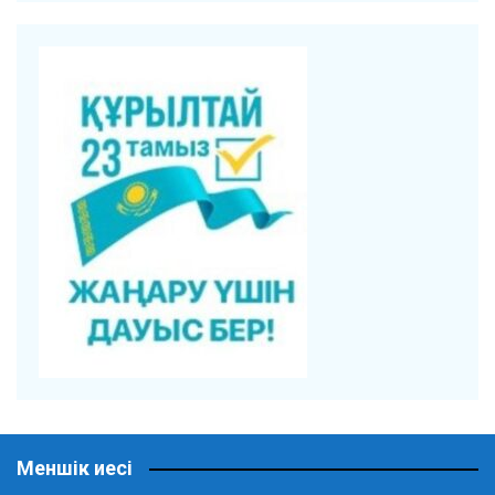
Меншік иесі