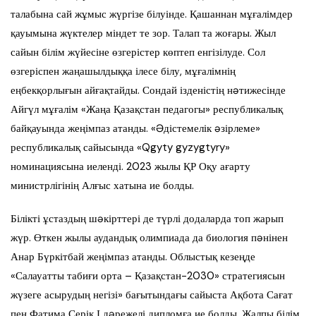
талабына сай жұмыс жүргізе білуінде. Қашаннан мұғалімдер
қауымына жүктелер міндет те зор. Талап та жоғары. Жыл
сайын білім жүйесіне өзгерістер көптеп енгізілуде. Сол
өзгеріспен жаңашылдыққа ілесе білу, мұғалімнің
еңбекқорлығын айғақтайды. Сондай ізденістің нəтижесінде
Айгүл мұғалім «Жаңа Қазақстан педагогы» республикалық
байқауында жеңімпаз атанды. «Əдістемелік əзірлеме»
республикалық сайысында «Qgyty gyzygtyry»
номинациясына иеленді. 2023 жылы ҚР Оқу ағарту
министрлігінің Алғыс хатына ие болды.
Білікті ұстаздың шəкірттері де түрлі додаларда топ жарып
жүр. Өткен жылы аудандық олимпиада да биология пəнінен
Анар Бүркітбай жеңімпаз атанды. Облыстық кезеңде
«Салауатты табиғи орта – Қазақстан-2030» стратегиясын
жүзеге асырудың негізі» бағытындағы сайыста Ақбота Сағат
пен Фатима Серік І дəрежелі дипломға ие болды. Жалпы білім