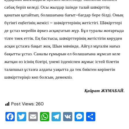
сабақ беріп келеді. Осы жылдар ішінде талай шəкірттің
қанатын қатайтып, болашағына бағыт-бағдар бере білді. Оның
бүгінгі еңбегінің жемісі – шəкірттерінің жетістігі. Шəкірттері
де ұстаз мерейін əркез асқақтатып жүр. Бұл туралы жоғарғыда
тілге тиек еттік. Ең бастысы, шəкірттерінің жетістігін көруден
асқан ұстазға бақыт жоқ. Шын мəнінде, Айгүл мұғалім нағыз
бақытты ұстаз. Саналы ғұмырын ел болашағына жұмсап келе
жатқан өз ісінің білгірі, үнемі ізденіспен жұмыс істей білетін
талапшыл ұстазға алдағы уақытта да тек биіктен көрінетін
шəкірттеріңіз көп болсын, демекпіз.
Қайрат ЖҰМАБАЙ.
Post Views:
260
F
T
E
W
T
V
M
О
a
wi
m
h
el
K
e
тп