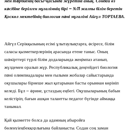
мен тəрбиенің басы-қасында жүретіні анық. Сондай өз
кəсібіне берілген мұғалімнің бірі – №11 жалпы білім беретін
Қоскөл мектебінің биология пəні мұғалімі Айгүл ТОРТАЕВА.
Айгүл Серікқызының есімі ұлытаулықтарға, əсіресе, білім
саласы қызметкерлерінің арасында етене таныс. Оның
шəкірттері түрлі білім додаларында жеңімпаз атанып,
жүлдемен оралып жүр. Республикалық деңгейдегі биология
пəні олимпиадалары мен ғылыми жобалар сайыстарында
оқушылары бірнеше жыл қатарынан басты орыннан көрініп
келеді. Бұл – əрине, ұстаздың еңбегі. Оқушыларының бабын
келістіріп, бағын ашқан талантты педагог бүгінде аймаққа
танымал.
Қай қызметте болса да адамның абыройға
бөленуіеңбекқорлығына байланысты. Содан соң заман