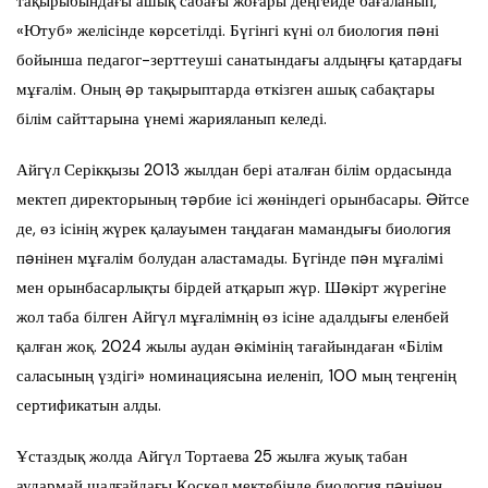
тақырыбындағы ашық сабағы жоғары деңгейде бағаланып,
«Ютуб» желісінде көрсетілді. Бүгінгі күні ол биология пəні
бойынша педагог-зерттеуші санатындағы алдыңғы қатардағы
мұғалім. Оның əр тақырыптарда өткізген ашық сабақтары
білім сайттарына үнемі жарияланып келеді.
Айгүл Серікқызы 2013 жылдан бері аталған білім ордасында
мектеп директорының тəрбие ісі жөніндегі орынбасары. Əйтсе
де, өз ісінің жүрек қалауымен таңдаған мамандығы биология
пəнінен мұғалім болудан аластамады. Бүгінде пəн мұғалімі
мен орынбасарлықты бірдей атқарып жүр. Шəкірт жүрегіне
жол таба білген Айгүл мұғалімнің өз ісіне адалдығы еленбей
қалған жоқ. 2024 жылы аудан əкімінің тағайындаған «Білім
саласының үздігі» номинациясына иеленіп, 100 мың теңгенің
сертификатын алды.
Ұстаздық жолда Айгүл Тортаева 25 жылға жуық табан
аудармай шалғайдағы Қоскөл мектебінде биология пəнінен