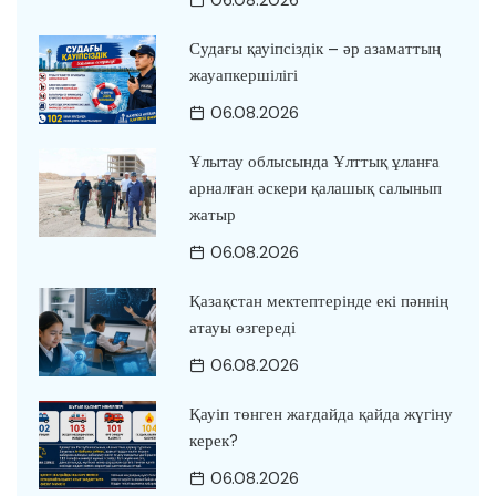
06.08.2026
Судағы қауіпсіздік – әр азаматтың
жауапкершілігі
06.08.2026
Ұлытау облысында Ұлттық ұланға
арналған әскери қалашық салынып
жатыр
06.08.2026
Қазақстан мектептерінде екі пәннің
атауы өзгереді
06.08.2026
Қауіп төнген жағдайда қайда жүгіну
керек?
06.08.2026