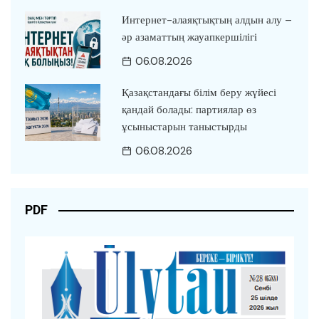
Интернет-алаяқтықтың алдын алу –
әр азаматтың жауапкершілігі
06.08.2026
Қазақстандағы білім беру жүйесі
қандай болады: партиялар өз
ұсыныстарын таныстырды
06.08.2026
PDF