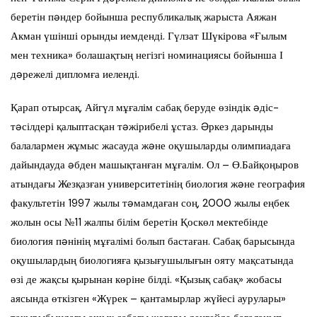
беретін пəндер бойынша республикалық жарыста Аяжан
Акман үшінші орынды иемденді. Гүлзат Шүкірова «Ғылым
мен техника» болашақтың негізгі номинациясы бойынша І
дəрежелі дипломға иеленді.
Қарап отырсақ, Айгүл мұғалім сабақ беруде өзіндік əдіс-
тəсілдері қалыптасқан тəжірибелі ұстаз. Əркез дарынды
балалармен жұмыс жасауда жəне оқушыларды олимпиадаға
дайындауда əбден машықтанған мұғалім. Ол – Ө.Байқоңыров
атындағы Жезқазған университетінің биология жəне география
факультетін 1997 жылы тəмамдаған соң, 2000 жылы еңбек
жолын осы №11 жалпы білім беретін Қоскөл мектебінде
биология пəнінің мұғалімі болып бастаған. Сабақ барысында
оқушылардың биологияға қызығушылығын ояту мақсатында
өзі де жақсы қырынан көріне білді. «Қызық сабақ» жобасы
аясында өткізген «Жүрек – қантамырлар жүйесі аурулары»