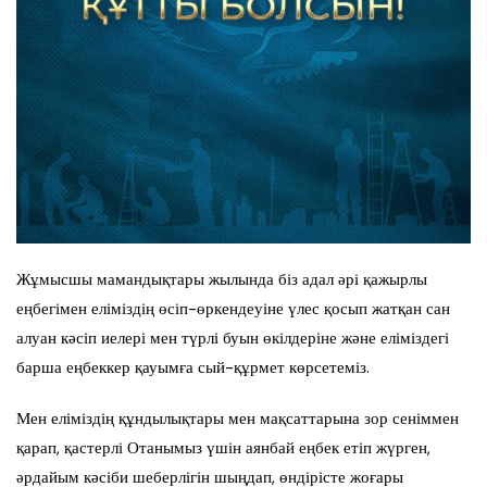
Жұмысшы мамандықтары жылында біз адал әрі қажырлы
еңбегімен еліміздің өсіп-өркендеуіне үлес қосып жатқан сан
алуан кәсіп иелері мен түрлі буын өкілдеріне және еліміздегі
барша еңбеккер қауымға сый-құрмет көрсетеміз.
Мен еліміздің құндылықтары мен мақсаттарына зор сеніммен
қарап, қастерлі Отанымыз үшін аянбай еңбек етіп жүрген,
әрдайым кәсіби шеберлігін шыңдап, өндірісте жоғары