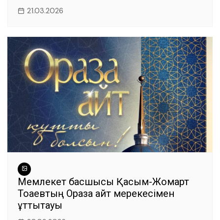
21.03.2026
Мемлекет басшысы Қасым-Жомарт
Тоқаевтың Ораза айт мерекесімен
құттықтауы