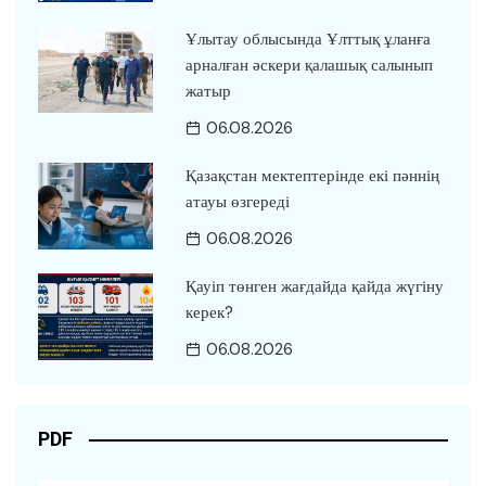
Ұлытау облысында Ұлттық ұланға
арналған әскери қалашық салынып
жатыр
06.08.2026
Қазақстан мектептерінде екі пәннің
атауы өзгереді
06.08.2026
Қауіп төнген жағдайда қайда жүгіну
керек?
06.08.2026
PDF