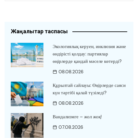
Жаңалықтар таспасы
Экологиялық керуен, инклюзия және
өндірісті қолдау: партиялар
өңірлерде қандай мәселе көтерді?
08.08.2026
Құрылтай сайлауы: Өңірлерде саяси
күн тәртібі қалай түзіледі?
08.08.2026
Вандализмге – жол жоқ!
07.08.2026