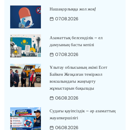
Нашақорлыққа жол жоқ!
07.08.2026
Азаматтық белсенділік – ел
дамуының басты кепілі
07.08.2026
Ұлытау облысының әкімі Есет
Байкен Жезқазған теміржол
вокзалындағы жаңғырту
жұмыстарын бақылады
06.08.2026
Судағы қауіпсіздік – әр азаматтың
жауапкершілігі
06.08.2026