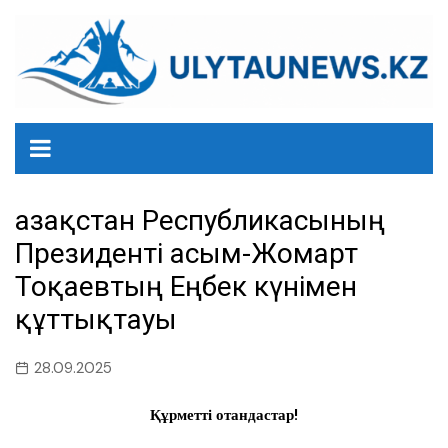
перейти
к
содержанию
Қазақстан Республикасының
Президенті Қасым-Жомарт
Тоқаевтың Еңбек күнімен
құттықтауы
28.09.2025
Құрметті отандастар!