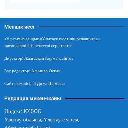
Меншік иесі
«Ұлытау аудандық «Ұлытау» газетінің редакциясы»
жауапкершілігі шектеулі серіктестігі
Директор: Жалғасқан Құрмансейітов
Бас редактор: Альмира Оспан
Сайт әкімшісі: Нұргүл Шамаева
Редакция мекен-жайы
Индекс: 101500
Ұлытау облысы,
Ұлытау селосы,
Абай көшесі, 22-үй