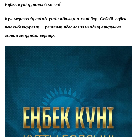
Еңбек күні құтты болсын!
Бұл мерекенің еліміз үшін айрықша мәні бар. Себебі, еңбек
пен еңбекқорлық – ұлттық идеологиямыздың арқауына
айналған құндылықтар.