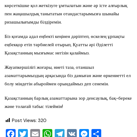
көрсеткішке қол жеткізуге ұмтылатын және әр істе алғырлық
пен жаңашылдық танытатын отандастарымызға шынайы
ризашылығымды білдіремін.
Біз қоғамда адал еңбекті кеңінен дәріптеп, өскелең ұрпақты
еңбекқор етіп тәрбиелей отырып, Қуатты әрі Әділетті
Қазақстанның мызғымас негізін қалаймыз.
Жауапкершілігі жоғары, ниеті таза, отаншыл
азаматтарымыздың арқасында біз дамыған және өркениетті ел
болу міндетін абыроймен орындаймыз деп сенемін.
Қазақстанның барлық азаматтарына зор денсаулық, бақ-береке
және толағай табыс тілеймін!
Post Views:
320
F
T
E
W
T
V
M
О