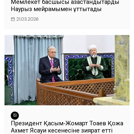
Мемлекет басшысы қазақстандықтарды
Наурыз мейрамымен құттықтады
21.03.2026
Президент Қасым-Жомарт Тоқаев Қожа
Ахмет Ясауи кесенесіне зиярат етті