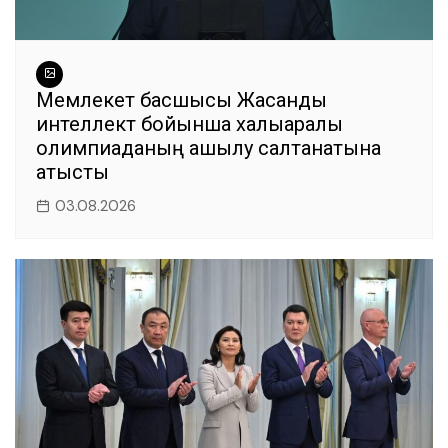
Мемлекет басшысы Жасанды
интеллект бойынша халықаралық
олимпиаданың ашылу салтанатына
қатысты
03.08.2026