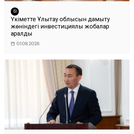
Үкіметте Ұлытау облысын дамыту
жөніндегі инвестициялық жобалар
қаралды
01.08.2026