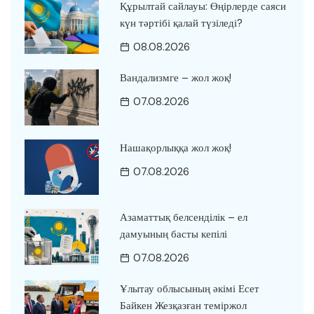
Құрылтай сайлауы: Өңірлерде саяси
күн тәртібі қалай түзіледі?
08.08.2026
Вандализмге – жол жоқ!
07.08.2026
Нашақорлыққа жол жоқ!
07.08.2026
Азаматтық белсенділік – ел
дамуының басты кепілі
07.08.2026
Ұлытау облысының әкімі Есет
Байкен Жезқазған теміржол