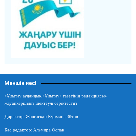
Меншік иесі
«Ұлытау аудандық «Ұлытау» газетінің редакциясы»
жауапкершілігі шектеулі серіктестігі
Директор: Жалғасқан Құрмансейітов
Бас редактор: Альмира Оспан