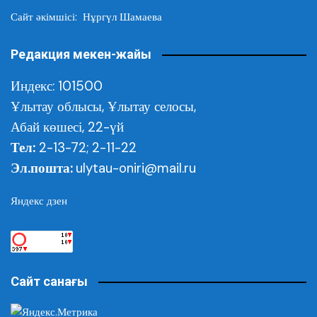
Сайт әкімшісі: Нұргүл Шамаева
Редакция мекен-жайы
Индекс: 101500
Ұлытау облысы,
Ұлытау селосы,
Абай көшесі, 22-үй
Тел:
2-13-72; 2-11-22
Эл.пошта:
ulytau-oniri@mail.ru
Яндекс дзен
Сайт санағы