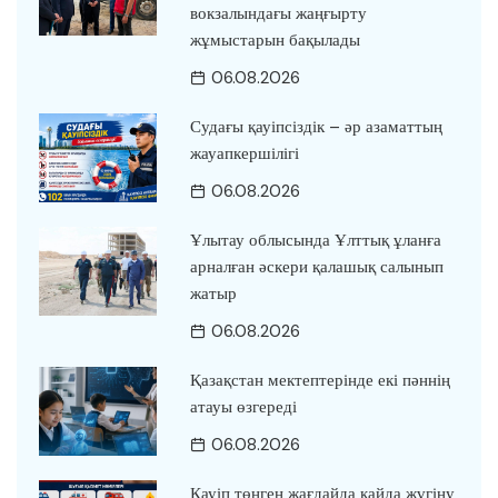
вокзалындағы жаңғырту
жұмыстарын бақылады
06.08.2026
Судағы қауіпсіздік – әр азаматтың
жауапкершілігі
06.08.2026
Ұлытау облысында Ұлттық ұланға
арналған әскери қалашық салынып
жатыр
06.08.2026
Қазақстан мектептерінде екі пәннің
атауы өзгереді
06.08.2026
Қауіп төнген жағдайда қайда жүгіну