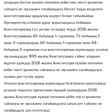
шілдеден бастап күшіне енгеннен кейін оны тиісті қызметке
сайлауға не лауазымға тағайындауға Негізгі Заңда көзделген
конституциялық-құқықтық кедергі болып табылмайды.
Президенттің өтінішін қарау қорытындысы бойынша
Конституциялық Сот ресми түсіндіру берді: 2026 жылғы
Конституцияның 43-бабының 1-тармағын, 72-бабының 2
және 3-тармақтарын, 83-бабының 1-тармағын және 84-
бабының 3-тармағын осы конституциялық нормаларда аталған
лауазымдарды 1995 жылғы Конституцияға сәйкес атқарып
жүрген адамдар 2026 жылғы Конституция күшіне енгеннен
кейін тиісті қызметке сайлануы не лауазымға тағайындалуы
мүмкін деп түсіну керек.
Аталған конституциялық нормаларда белгіленген шектеулерді
қолдану мақсаты тұрғысынан мұндай адамдардың 2026
жылғы Конституция күшіне енгеннен кейін тиісті қызметке
сайлануы не лауазымға тағайындалуы алғаш рет сайлану не
тағайындалу деп есептеледі.