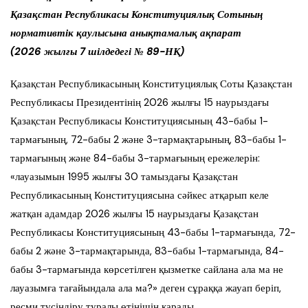
Қазақстан Республикасы Конституциялық Сотының
нормативтік қаулысына анықтамалық ақпарат
(2026 жылғы 7 шілдедегі № 89-НҚ)
Қазақстан Республикасының Конституциялық Соты Қазақстан
Республикасы Президентінің 2026 жылғы 15 наурыздағы
Қазақстан Республикасы Конституциясының 43-бабы 1-
тармағының, 72-бабы 2 және 3-тармақтарының, 83-бабы 1-
тармағының және 84-бабы 3-тармағының ережелерін:
«лауазымын 1995 жылғы 30 тамыздағы Қазақстан
Республикасының Конституциясына сәйкес атқарып келе
жатқан адамдар 2026 жылғы 15 наурыздағы Қазақстан
Республикасы Конституциясының 43-бабы 1-тармағында, 72-
бабы 2 және 3-тармақтарында, 83-бабы 1-тармағында, 84-
бабы 3-тармағында көрсетілген қызметке сайлана ала ма не
лауазымға тағайындала ала ма?» деген сұраққа жауап беріп,
ресми түсіндіру туралы өтінішін қарады.