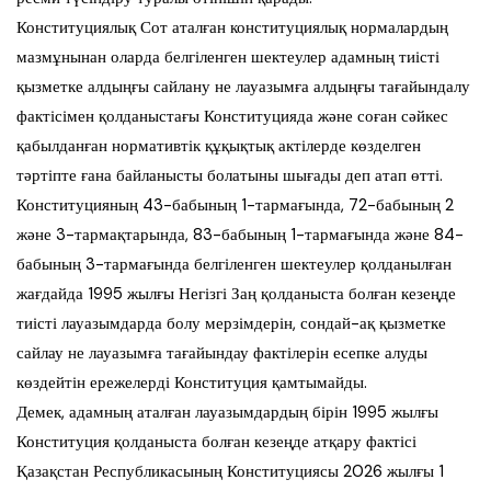
Конституциялық Сот аталған конституциялық нормалардың
мазмұнынан оларда белгіленген шектеулер адамның тиісті
қызметке алдыңғы сайлану не лауазымға алдыңғы тағайындалу
фактісімен қолданыстағы Конституцияда және соған сәйкес
қабылданған нормативтік құқықтық актілерде көзделген
тәртіпте ғана байланысты болатыны шығады деп атап өтті.
Конституцияның 43-бабының 1-тармағында, 72-бабының 2
және 3-тармақтарында, 83-бабының 1-тармағында және 84-
бабының 3-тармағында белгіленген шектеулер қолданылған
жағдайда 1995 жылғы Негізгі Заң қолданыста болған кезеңде
тиісті лауазымдарда болу мерзімдерін, сондай-ақ қызметке
сайлау не лауазымға тағайындау фактілерін есепке алуды
көздейтін ережелерді Конституция қамтымайды.
Демек, адамның аталған лауазымдардың бірін 1995 жылғы
Конституция қолданыста болған кезеңде атқару фактісі
Қазақстан Республикасының Конституциясы 2026 жылғы 1