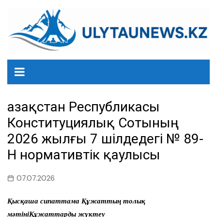
перейти
к
содержанию
Қазақстан Республикасы
Конституциялық Сотының
2026 жылғы 7 шілдедегі № 89-
НҚ нормативтік қаулысы
07.07.2026
Қысқаша сипаттама Құжаттың толық
мәтініҚұжаттарды жүктеу