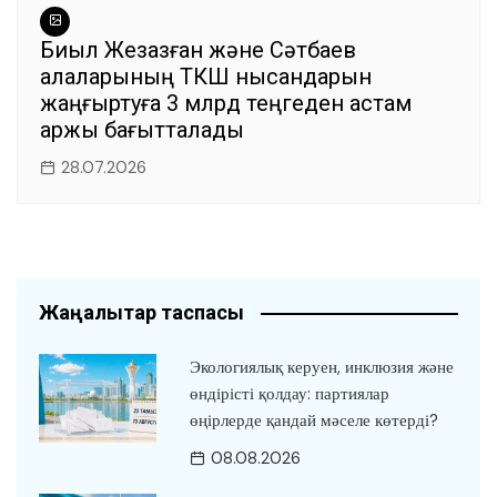
Биыл Жезқазған және Сәтбаев
қалаларының ТКШ нысандарын
жаңғыртуға 3 млрд теңгеден астам
қаржы бағытталады
28.07.2026
Жаңалықтар таспасы
Экологиялық керуен, инклюзия және
өндірісті қолдау: партиялар
өңірлерде қандай мәселе көтерді?
08.08.2026