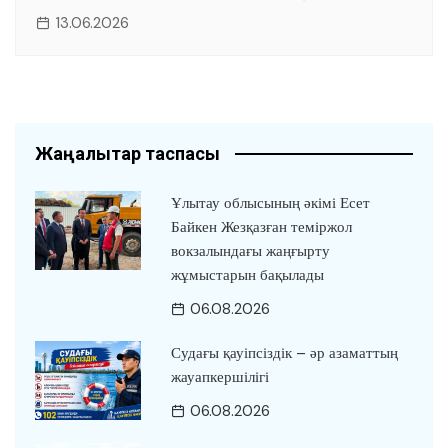
13.06.2026
Жаңалықтар таспасы
Ұлытау облысының әкімі Есет
Байкен Жезқазған теміржол
вокзалындағы жаңғырту
жұмыстарын бақылады
06.08.2026
Судағы қауіпсіздік – әр азаматтың
жауапкершілігі
06.08.2026