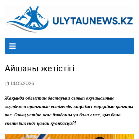
перейти
к
содержанию
Айшаның жетістігі
14.03.2026
Жақында облыстан бастауыш сынып оқушысының
жүлдемен оралғанын естігенде, көңіліміз марқайып қалғаны
рас. Оның үстіне жас дзюдошы ұл бала емес, қыз бала
екенін білгенде қалай қуанбасқа?!