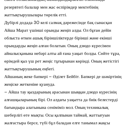
резервтегі балалар мен жас өспірімдер мектебінің
жаттықтырушылары төрелік етті.
Дүбірлі додада 30 келі салмақ дәрежесінде бақ сынасқан
Айша Марат үшінші орынды жеңіп алды. Ол бұған дейін
облыста өткен ашық біріншіліктерде бірінші және екінші
орындарды жеңіп алған болатын. Оның дзюдо күресімен
айналысқанына небәрі алты ай ғана уақыт болды. Сөйте тұра,
өрімдей қыз үш рет жеңіс тұғырынан көрінді. Оның жетістігі
жаттықтырушының еңбегі.
Айшаның жеке бапкері – Әділет Бейбіт. Бапкері де шәкіртінің
жеңіске жеткеніне қуануда.
– Айша тау қыздарының арасынан шыққан дзюдо күресінің
алғашқыларының бірі. Ол алдағы уақытта да биік белестерді
бағындыра алатынына сеніміміз мол. Оның техникалық
шеберлігі өте мықты. Осы қалпынан таймай, жаттығуын
жалғастыра берсе, түбі бұл баладан елге танымал жақсы