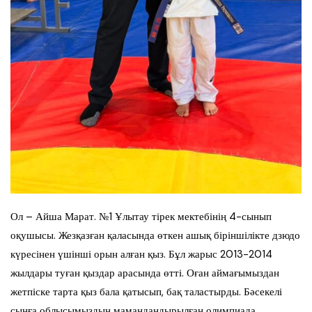
Ол – Айша Марат. №1 Ұлытау тірек мектебінің 4-сынып
оқушысы. Жезқазған қаласында өткен ашық біріншілікте дзюдо
күресінен үшінші орын алған қыз. Бұл жарыс 2013-2014
жылдары туған қыздар арасында өтті. Оған аймағымыздан
жетпіске тарта қыз бала қатысып, бақ таластырды. Бәсекелі
сынға облысымыздың мамандандырылған олимпиада