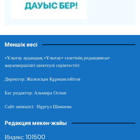
Меншік иесі
«Ұлытау аудандық «Ұлытау» газетінің редакциясы»
жауапкершілігі шектеулі серіктестігі
Директор: Жалғасқан Құрмансейітов
Бас редактор: Альмира Оспан
Сайт әкімшісі: Нұргүл Шамаева
Редакция мекен-жайы
Индекс: 101500