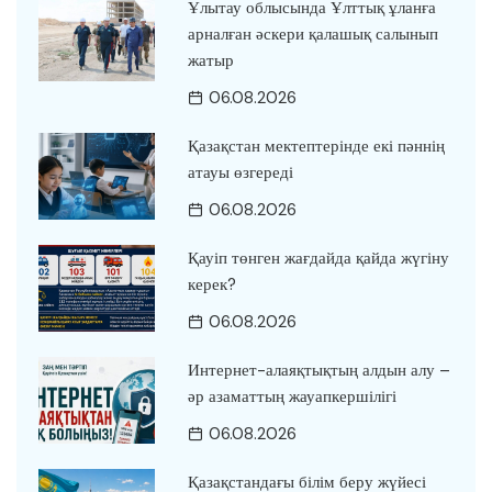
Ұлытау облысында Ұлттық ұланға
арналған әскери қалашық салынып
жатыр
06.08.2026
Қазақстан мектептерінде екі пәннің
атауы өзгереді
06.08.2026
Қауіп төнген жағдайда қайда жүгіну
керек?
06.08.2026
Интернет-алаяқтықтың алдын алу –
әр азаматтың жауапкершілігі
06.08.2026
Қазақстандағы білім беру жүйесі