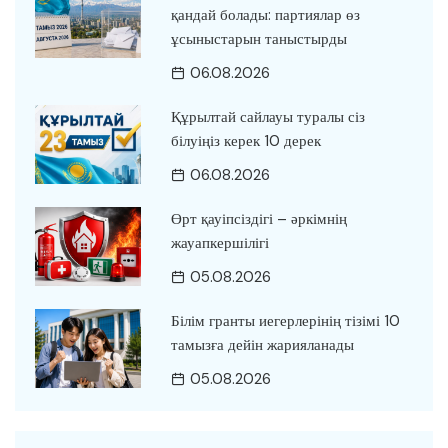
қандай болады: партиялар өз
ұсыныстарын таныстырды
06.08.2026
Құрылтай сайлауы туралы сіз
білуіңіз керек 10 дерек
06.08.2026
Өрт қауіпсіздігі – әркімнің
жауапкершілігі
05.08.2026
Білім гранты иегерлерінің тізімі 10
тамызға дейін жарияланады
05.08.2026