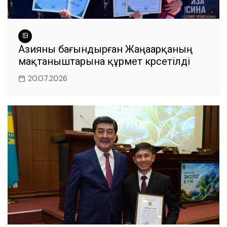
Азияны бағындырған Жаңаарқаның
мақтаныштарына құрмет көрсетілді
20.07.2026