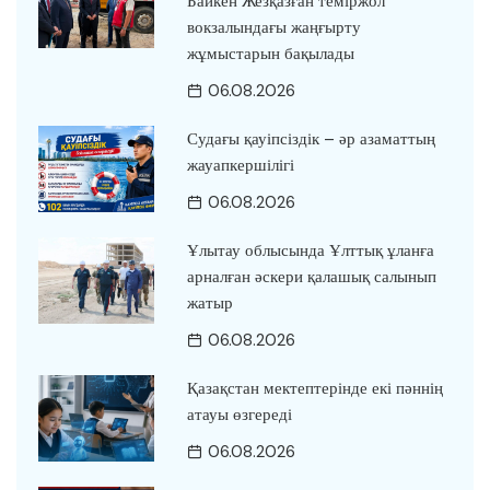
Байкен Жезқазған теміржол
вокзалындағы жаңғырту
жұмыстарын бақылады
06.08.2026
Судағы қауіпсіздік – әр азаматтың
жауапкершілігі
06.08.2026
Ұлытау облысында Ұлттық ұланға
арналған әскери қалашық салынып
жатыр
06.08.2026
Қазақстан мектептерінде екі пәннің
атауы өзгереді
06.08.2026