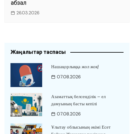
абзал
26.03.2026
Жаңалықтар таспасы
Нашақорлыққа жол жоқ!
07.08.2026
Азаматтық белсенділік – ел
дамуының басты кепілі
07.08.2026
Ұлытау облысының әкімі Есет