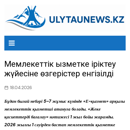
перейти
к
содержанию
Мемлекеттік қызметке іріктеу
жүйесіне өзгерістер енгізілді
18.04.2026
Бұдан былай небәрі 5–7 жұмыс күнінде «Е-қызмет» арқылы
мемлекеттік қызметші атануға болады. «Жеке
қасиеттерді бағалау» нәтижесі 1 жыл бойы жарамды.
2026 жылғы 1 сәуірден бастап мемлекеттік қызметке