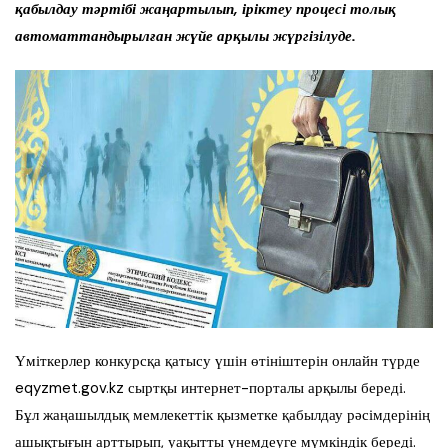
қабылдау тәртібі жаңартылып, іріктеу процесі толық
автоматтандырылған жүйе арқылы жүргізілуде.
Үміткерлер конкурсқа қатысу үшін өтініштерін онлайн түрде
eqyzmet.gov.kz сыртқы интернет-порталы арқылы береді.
Бұл жаңашылдық мемлекеттік қызметке қабылдау рәсімдерінің
ашықтығын арттырып, уақытты үнемдеуге мүмкіндік береді.