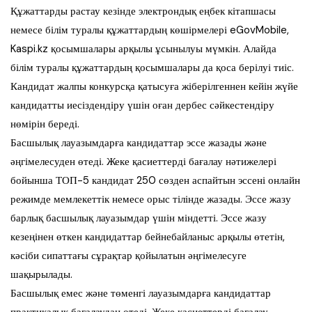
Құжаттарды растау кезінде электрондық еңбек кітапшасы
немесе білім туралы құжаттардың көшірмелері eGovMobile,
Kaspi.kz қосымшалары арқылы ұсынылуы мүмкін. Алайда
білім туралы құжаттардың қосымшалары да қоса берілуі тиіс.
Кандидат жалпы конкурсқа қатысуға жіберілгеннен кейін жүйе
кандидатты иесіздендіру үшін оған дербес сәйкестендіру
нөмірін береді.
Басшылық лауазымдарға кандидаттар эссе жазады және
әңгімелесуден өтеді. Жеке қасиеттерді бағалау нәтижелері
бойынша ТОП-5 кандидат 250 сөзден аспайтын эссені онлайн
режимде мемлекеттік немесе орыс тілінде жазады. Эссе жазу
барлық басшылық лауазымдар үшін міндетті. Эссе жазу
кезеңінен өткен кандидаттар бейнебайланыс арқылы өтетін,
кәсіби сипаттағы сұрақтар қойылатын әңгімелесуге
шақырылады.
Басшылық емес және төменгі лауазымдарға кандидаттар
практикалық бағалаудан өтеді. Жеке қасиеттерді бағалау