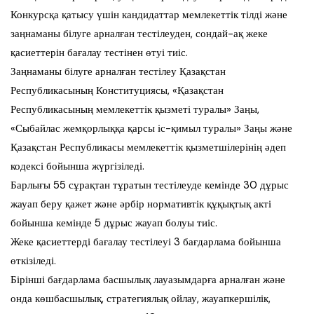
Конкурсқа қатысу үшін кандидаттар мемлекеттік тілді және
заңнаманы білуге арналған тестілеуден, сондай-ақ жеке
қасиеттерін бағалау тестінен өтуі тиіс.
Заңнаманы білуге арналған тестілеу Қазақстан
Республикасының Конституциясы, «Қазақстан
Республикасының мемлекеттік қызметі туралы» Заңы,
«Сыбайлас жемқорлыққа қарсы іс-қимыл туралы» Заңы және
Қазақстан Республикасы мемлекеттік қызметшілерінің әдеп
кодексі бойынша жүргізіледі.
Барлығы 55 сұрақтан тұратын тестілеуде кемінде 30 дұрыс
жауап беру қажет және әрбір нормативтік құқықтық акті
бойынша кемінде 5 дұрыс жауап болуы тиіс.
Жеке қасиеттерді бағалау тестілеуі 3 бағдарлама бойынша
өткізіледі.
Бірінші бағдарлама басшылық лауазымдарға арналған және
онда көшбасшылық, стратегиялық ойлау, жауапкершілік,