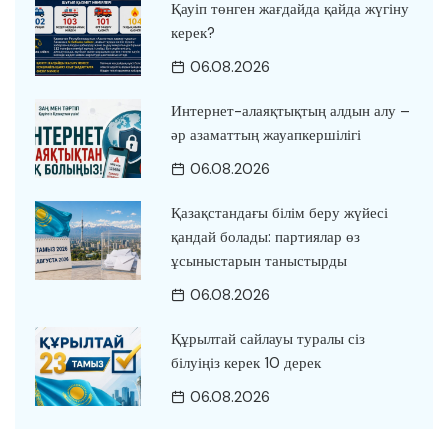
Қауіп төнген жағдайда қайда жүгіну
керек?
06.08.2026
Интернет-алаяқтықтың алдын алу –
әр азаматтың жауапкершілігі
06.08.2026
Қазақстандағы білім беру жүйесі
қандай болады: партиялар өз
ұсыныстарын таныстырды
06.08.2026
Құрылтай сайлауы туралы сіз
білуіңіз керек 10 дерек
06.08.2026