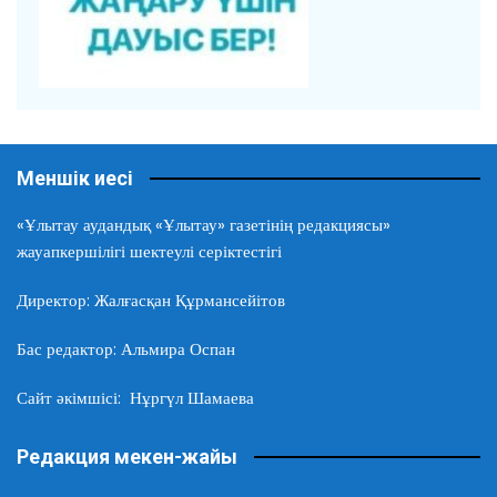
Меншік иесі
«Ұлытау аудандық «Ұлытау» газетінің редакциясы»
жауапкершілігі шектеулі серіктестігі
Директор: Жалғасқан Құрмансейітов
Бас редактор: Альмира Оспан
Сайт әкімшісі: Нұргүл Шамаева
Редакция мекен-жайы