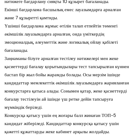
нәтижеге бағдарлану сияқты 10 құзырет бағаланады.
Екінші бағдарлама басшылық емес лауазымдарға арналған
және 7 құзыретті қамтиды.
Үшінші бағдарлама жұмыс өтілін талап етпейтін төменгі
әкімшілік лауазымдарға арналған, онда үміткердің
эмоционалдық, әлеуметтік және логикалық ойлау қабілеті
бағаланады.
Заңнаманы білуге арналған тестілеу нәтижелері мен жеке
қасиеттерді бағалау қорытындылары тест тапсырылған күннен
бастап бір жыл бойы жарамды болады. Осы мерзім ішінде
кандидаттар мемлекеттік әкімшілік лауазымдарға жарияланған
конкурстарға қатыса алады. Сонымен қатар, жеке қасиеттерді
бағалау тестілеуін ай ішінде үш ретке дейін тапсыруға
мүмкіндік беріледі.
Конкурсқа қатысу үшін ең жоғары балл жинаған ТОП-5
кандидат жіберіледі. Кандидаттар конкурсқа қатысу үшін
қажетті құжаттарды жеке кабинет арқылы жолдайды.