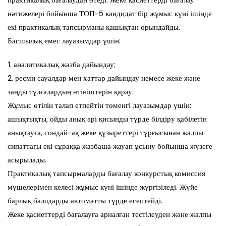
нәтижелері бойынша ТОП-5 кандидат бір жұмыс күні ішінде
екі практикалық тапсырманы қашықтан орындайды.
Басшылық емес лауазымдар үшін:
1. аналитикалық жазба дайындау;
2. ресми сауалдар мен хаттар дайындау немесе жеке және
заңды тұлғалардың өтініштерін қарау.
Жұмыс өтілін талап етпейтін төменгі лауазымдар үшін:
ашықтықты, ойды анық әрі қисынды түрде білдіру қабілетін
анықтауға, сондай-ақ жеке құзыреттері тұрғысынан жалпы
сипаттағы екі сұраққа жазбаша жауап ұсыну бойынша жүзеге
асырылады.
Практикалық тапсырмаларды бағалау конкурстық комиссия
мүшелерімен келесі жұмыс күні ішінде жүргізіледі. Жүйе
барлық баллдарды автоматты түрде есептейді.
Жеке қасиеттерді бағалауға арналған тестілеуден және жалпы