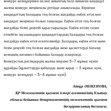
конкурс кезеңдерінен ең көп жиынтық балл жинаған кандидат
жалпы конкурс жеңімпазы ретінде анықталады. Бірнеше
кандидаттың баллдары тең болған жағдайда еңбек өтілі көп
кандидат жеңімпаз болып танылады. Еңбек өтілі тең болған
жағдайда білім деңгейі қарастырылады. Еңбек өтілін талап
етпейтін лауазымдарға кандидаттардың баллдары тең болған
жағдайда еңбек өтілі есептелмейді. Баллдары, еңбек өтілі және
білім деңгейі тең болған жағдайда жеке қасиеттерді бағалау
кезеңінің нәтижесі бойынша баллдар ескеріледі.
Конкурстық рәсімдердің жалпы мерзімі 5–7 жұмыс күнін
құрайды (құжаттарды қабылдау және қарау – 3 жұмыс күні,
конкурс кезеңдері – 3–4 жұмыс күні).
Айнұр ӘБІКЕНОВА,
ҚР Мемлекеттік қызмет істері агенттігінің Ұлытау
облысы бойынша департаментінің мемлекеттік қызмет
басқармасының басшысы.