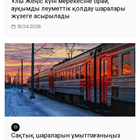
Ұлы Жеңіс күні мерекесіне орай,
ауқымды әлеуметтік қолдау шаралары
жүзеге асырылады
18.04.2026
Сақтық шараларын ұмытпағаныңыз