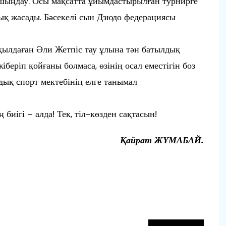
 шыңдау. Осы мақсатта ұйымдастырылған турнирге
ық жасады. Бәсекелі сын Дзюдо федерациясы
қылдаған Әли Жетпіс тау ұлына тән батылдық
іберіп қойғаны болмаса, өзінің осал еместігін боз
дық спорт мектебінің елге танымал
биігі – алда! Тек, тіл-көзден сақтасын!
Қайрат ЖҰМАБАЙ.
п