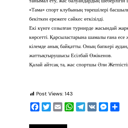
танымал ету, жас балуандардың шеберлігін
«Тама» спорт клубының төрешілері басшыл
бекіткен ережеге сәйкес өткізілді.
Екі күнге созылған турнирде жасындай жар
көрсетті. Қарсыластарына шамалы ғана есе ж
кілемде анық байқатты. Оның бапкері аудан
жаттықтырушысы Есілбай Өжікенов.
Қалай айтсақ та, жас спортшы Әли Жетпістің 
Post Views:
143
F
T
E
W
T
V
M
О
a
wi
m
h
el
K
e
т
c
tt
ai
at
e
ss
ра