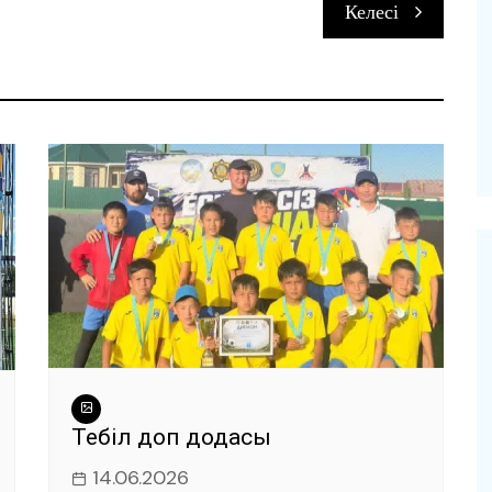
Келесі
и
Теңбіл доп додасы
14.06.2026