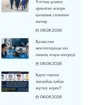
Ұлттық ұланға
арналған әскери
қалашық салынып
жатыр
06.08.2026
Қазақстан
мектептерінде екі
пәннің атауы өзгереді
06.08.2026
Қауіп төнген
жағдайда қайда
жүгіну керек?
06.08.2026