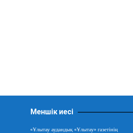
Меншік иесі
«Ұлытау аудандық «Ұлытау» газетінің