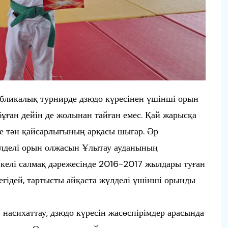
бликалық турнирде дзюдо күресінен үшінші орын
ұған дейін де жолынан тайған емес. Қай жарысқа
не тән қайсарлығының арқасы шығар. Әр
лделі орын олжасын Ұлытау ауданының
келі салмақ дәрежесінде 2016-2017 жылдары туған
егідей, тартысты айқаста жүлделі үшінші орынды
 насихаттау, дзюдо күресін жасөспірімдер арасында