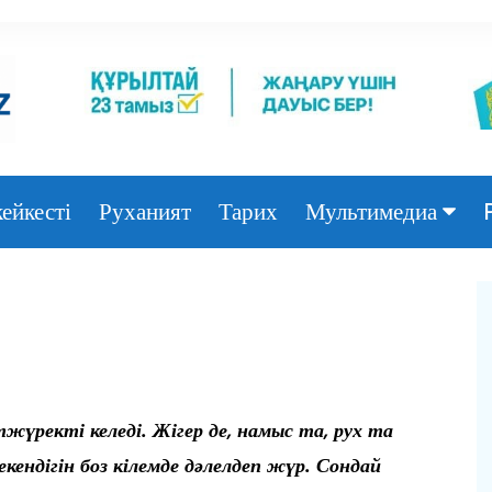
ейкесті
Руханият
Тарих
Мультимедиа
Фото
Видео
үректі келеді. Жігер де, намыс та, рух та
екендігін боз кілемде дәлелдеп жүр. Сондай