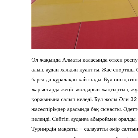
Ол жақында Алматы қаласында өткен респу
алып, аудан халқын қуантты. Жас спортшы б
барса да құралақан қайтпады. Бұл оның өзі
жарыстарда жеңіс жолдарын жаңғыртып, жү
қоржынына салып келеді. Бұл жолы Әли 32 
жасөспірімдер арасында бақ сынасты. Әдетт
иеленді. Сөйтіп, ауданға абыроймен оралды.
Турнирдің мақсаты – салауатты өмір салтын