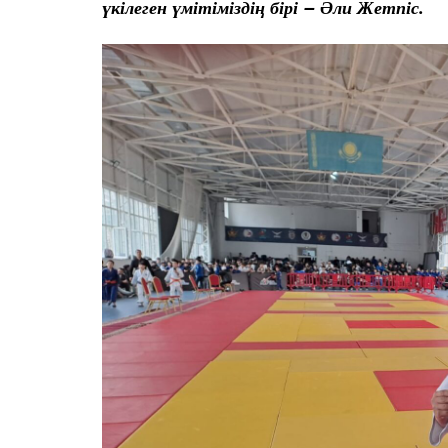
үкілеген үмітіміздің бірі – Әли Жетпіс.