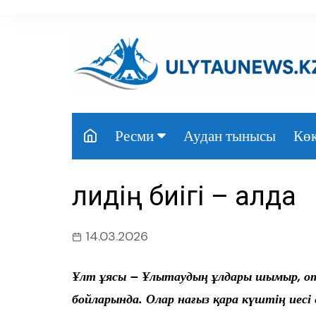
перейти
к
содержанию
Аудан тынысы
Көк
Ресми
Президент
Әлидің биігі – алда
Үкімет
Парламент
14.03.2026
Облыс әкімдігі
Ұлт ұясы – Ұлытаудың ұлдары шымыр, отж
Өңір басшылығы
бойларында. Олар нағыз қара күштің иесі 