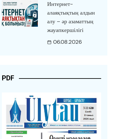
Интернет-
алаяқтықтың алдын
алу – әр азаматтың
жауапкершілігі
06.08.2026
PDF