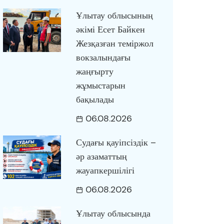
Ұлытау облысының
әкімі Есет Байкен
Жезқазған теміржол
вокзалындағы
жаңғырту
жұмыстарын
бақылады
06.08.2026
Судағы қауіпсіздік –
әр азаматтың
жауапкершілігі
06.08.2026
Ұлытау облысында