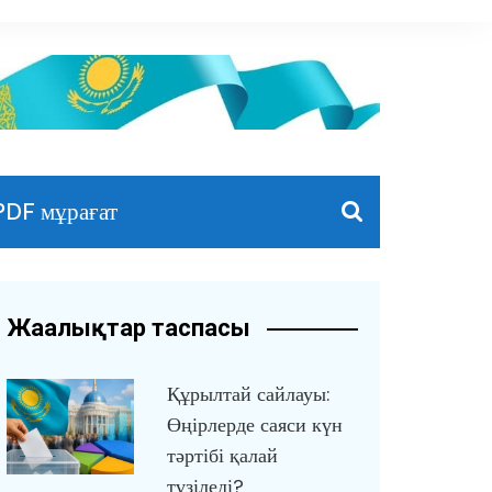
PDF мұрағат
Жаңалықтар таспасы
Құрылтай сайлауы:
Өңірлерде саяси күн
тәртібі қалай
түзіледі?