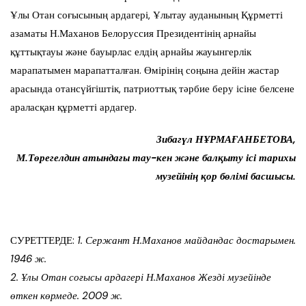
Ұлы Отан соғысының ардагері, Ұлытау ауданының Құрметті
азаматы Н.Маханов Белоруссия Президентінің арнайы
құттықтауы және бауырлас елдің арнайы жауынгерлік
марапатымен марапатталған. Өмірінің соңына дейін жастар
арасында отансүйгіштік, патриоттық тәрбие беру ісіне белсене
араласқан құрметті ардагер.
Зибагүл НҰРМАҒАНБЕТОВА,
М.Төрегелдин атындағы тау-кен және балқыту ісі тарихы
музейінің қор бөлімі басшысы.
СУРЕТТЕРДЕ:
1. Сержант Н.Маханов майдандас достарымен.
1946 ж.
2. Ұлы Отан соғысы ардагері Н.Маханов Жезді музейінде
өткен көрмеде. 2009 ж.