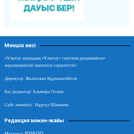
Меншік иесі
«Ұлытау аудандық «Ұлытау» газетінің редакциясы»
жауапкершілігі шектеулі серіктестігі
Директор: Жалғасқан Құрмансейітов
Бас редактор: Альмира Оспан
Сайт әкімшісі: Нұргүл Шамаева
Редакция мекен-жайы
Индекс: 101500