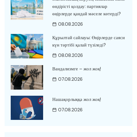
өндірісті қолдау: партиялар
өңірлерде қандай мәселе көтерді?
08.08.2026
Құрылтай сайлауы: Өңірлерде саяси
күн тәртібі қалай түзіледі?
08.08.2026
Вандализмге – жол жоқ!
07.08.2026
Нашақорлыққа жол жоқ!
07.08.2026