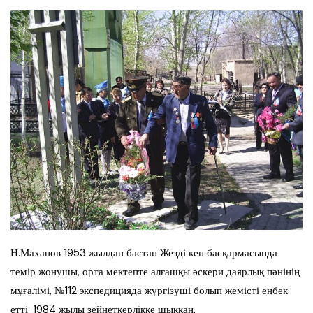
Н.Маханов 1953 жылдан бастап Жезді кен басқармасында
темір жонушы, орта мектепте алғашқы әскери даярлық пәнінің
мұғалімі, №112 экспедицияда жүргізуші болып жемісті еңбек
етті. 1984 жылы зейнеткерлікке шыққан.