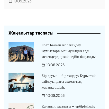
18.05.2025
Жаңалықтар таспасы
Есет Байкен жол жөндеу
жұмыстары мен ауылдық елді
мекендердің жай-күйін бақылады
10.08.2026
Бір дауыс – бір таңдау: Құрылтай
сайлауындағы азаматтық
жауапкершілік
10.08.2026
Қаланың тазалығы – әрбіріміздің