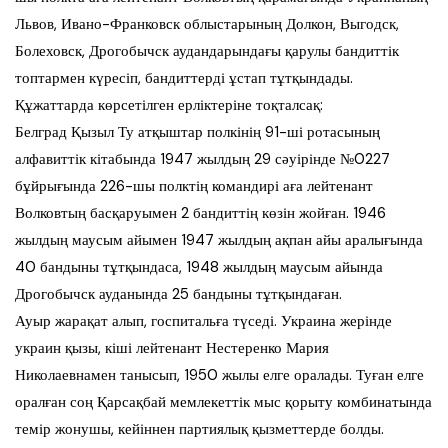
Львов, Ивано-Франковск облыстарының Долкон, Выгодск,
Болеховск, Дрогобычск аудандарындағы қарулы бандиттік
топтармен күресіп, бандиттерді ұстап тұтқындады.
Құжаттарда көрсетілген ерліктеріне тоқталсақ:
Белград Қызыл Ту атқыштар полкінің 91-ші ротасының
алфавиттік кітабында 1947 жылдың 29 сәуірінде №0227
бұйрығында 226-шы полктің командирі аға лейтенант
Волковтың басқаруымен 2 бандиттің көзін жойған. 1946
жылдың маусым айымен 1947 жылдың ақпан айы аралығында
40 бандыны тұтқындаса, 1948 жылдың маусым айында
Дрогобычск ауданында 25 бандыны тұтқындаған.
Ауыр жарақат алып, госпитальға түседі. Украина жерінде
украин қызы, кіші лейтенант Нестеренко Мария
Николаевнамен танысып, 1950 жылы елге оралады. Туған елге
оралған соң Қарсақбай мемлекеттік мыс қорыту комбинатында
темір жонушы, кейіннен партиялық қызметтерде болды.