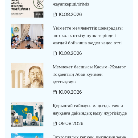
жауапкершілігіміз
10.08.2026
Үкіметте мемлекеттік шекарадағы
автокөлік өткізу пункттеріндегі
жағдай бойынша жедел кеңес өтті
10.08.2026
Мемлекет басшысы Қасым-Жомарт
Тоқаевтың Абай күнімен
құттықтауы
10.08.2026
Құрылтай сайлауы: маңызды саяси
науқанға дайындық қызу жүргізілуде
09.08.2026
Экологиялық керуен, инклюзия және