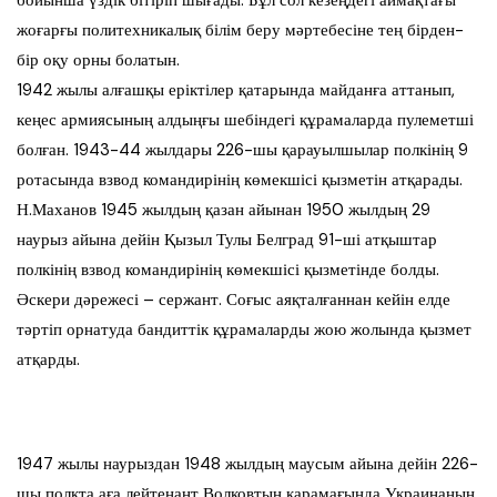
бойынша үздік бітіріп шығады. Бұл сол кезеңдегі аймақтағы
жоғарғы политехникалық білім беру мәртебесіне тең бірден-
бір оқу орны болатын.
1942 жылы алғашқы еріктілер қатарында майданға аттанып,
кеңес армиясының алдыңғы шебіндегі құрамаларда пулеметші
болған. 1943-44 жылдары 226-шы қарауылшылар полкінің 9
ротасында взвод командирінің көмекшісі қызметін атқарады.
Н.Маханов 1945 жылдың қазан айынан 1950 жылдың 29
наурыз айына дейін Қызыл Тулы Белград 91-ші атқыштар
полкінің взвод командирінің көмекшісі қызметінде болды.
Әскери дәрежесі – сержант. Соғыс аяқталғаннан кейін елде
тәртіп орнатуда бандиттік құрамаларды жою жолында қызмет
атқарды.
1947 жылы наурыздан 1948 жылдың маусым айына дейін 226-
шы полкта аға лейтенант Волковтың қарамағында Украинаның