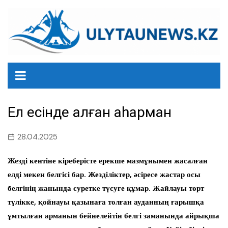
перейти
к
содержанию
Ел есінде қалған қаһарман
28.04.2025
Жезді кентіне кіреберісте ерекше мазмұнымен жасалған
елді мекен белгісі бар. Жезділіктер, әсіресе жастар осы
белгінің жанында суретке түсуге құмар. Жайлауы төрт
түлікке, қойнауы қазынаға толған ауданның ғарышқа
ұмтылған арманын бейнелейтін белгі заманында айрықша