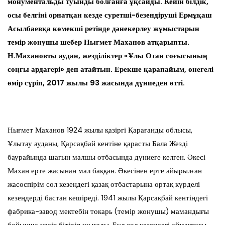
монументальды туынды болғанға ұқсайды. Кейін білдік,
осы белгіні орнатқан кезде суретші-безендіруші Ермұқаш
Асылбаевқа көмекші ретінде дәнекерлеу жұмыстарын
темір жонушы шебер Нығмет Маханов атқарыпты.
Н.Махановты аудан, жезділіктер «Ұлы Отан соғысының
соңғы ардагері» деп атайтын. Ерекше қарапайым, өнегелі
өмір сүріп, 2017 жылы 93 жасында дүниеден өтті.
Нығмет Маханов 1924 жылы қазіргі Қарағанды облысы,
Ұлытау ауданы, Қарсақбай кентіне қарасты Бала Жезді
баурайында шағын малшы отбасында дүниеге келген. Әкесі
Махан ерте жасынан мал баққан. Әкесінен ерте айырылған
жасөспірім сол кезеңдегі қазақ отбастарына ортақ күрделі
кезеңдерді бастан кешіреді. 1941 жылы Қарсақбай кентіндегі
фабрика-завод мектебін токарь (темір жонушы) мамандығы