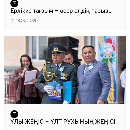
Ерлікке тағзым – өсер елдің парызы
18.05.2025
ҰЛЫ ЖЕҢІС – ҰЛТ РУХЫНЫҢ ЖЕҢІСІ