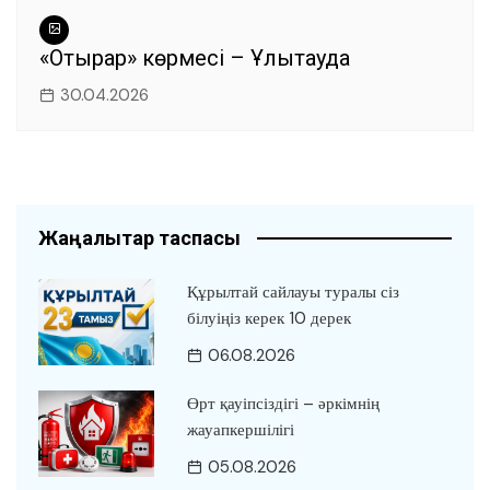
«Отырар» көрмесі – Ұлытауда
30.04.2026
Жаңалықтар таспасы
Құрылтай сайлауы туралы сіз
білуіңіз керек 10 дерек
06.08.2026
Өрт қауіпсіздігі – әркімнің
жауапкершілігі
05.08.2026