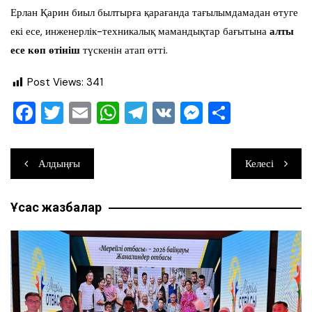
Ерлан Қарин биыл былтырға қарағанда тағылымдамадан өтуге
екі есе, инженерлік-техникалық мамандықтар бағытына
алты
есе көп өтініш
түскенін атап өтті.
Post Views:
341
F
T
E
W
T
V
M
О
a
wi
m
h
el
K
e
тп
c
tt
ai
at
e
ss
ра
Навигация
Алдыңғы
Келесі
e
er
l
s
gr
e
ви
по
b
A
a
n
ть
Ұқсас жазбалар
записям
o
p
m
g
o
p
er
k