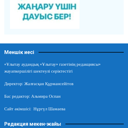
Меншік иесі
«Ұлытау аудандық «Ұлытау» газетінің редакциясы»
жауапкершілігі шектеулі серіктестігі
Директор: Жалғасқан Құрмансейітов
Бас редактор: Альмира Оспан
Сайт әкімшісі: Нұргүл Шамаева
Редакция мекен-жайы