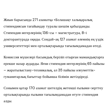
Жиын барысында 271 азаматқа «Болашақ» халықаралық
стипендиясын тағайындау туралы шешім қабылданды.
Стипендия иегерлерінің 136-сы – магистратура, 8-і
докторантурада оқиды. Сондай-ақ 127 азамат әлемнің ең үздік
университеттері мен орталықтарында тағылымдамадан өтеді.
Комиссия мүшелері басымдық беріліп отырған мамандықтарға
ерекше назар аударды. Яғни стипендия иегерлерінің 65 пайызы
– жаратылыстану-техникалық, ал 35 пайызы әлеуметтік-
гуманитарлық бағыттар бойынша білімін жетілдіреді.
Сонымен қатар 170 азамат шетелдің жетекші ғылыми-зерттеу
орталықтарында ғылыми тағылымдамадан өтуге стипендия
алды.