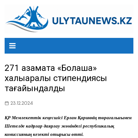
перейти
к
содержанию
271 азаматқа «Болашақ»
халықаралық стипендиясы
тағайындалды
23.12.2024
ҚР Мемлекеттік кеңесшісі Ерлан Қариннің төрағалығымен
Шетелде кадрлар даярлау жөніндегі республикалық
комиссияның кезекті отырысы өтті.