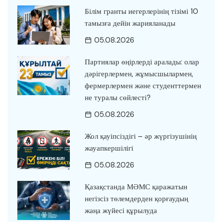
Білім гранты иегерлерінің тізімі 10
тамызға дейін жарияланады
05.08.2026
Партиялар өңірлерді аралады: олар
дәрігерлермен, жұмысшылармен,
фермерлермен және студенттермен
не туралы сөйлесті?
05.08.2026
Жол қауіпсіздігі – әр жүргізушінің
жауапкершілігі
05.08.2026
Қазақстанда МӘМС қаражатын
негізсіз төлемдерден қорғаудың
жаңа жүйесі құрылуда