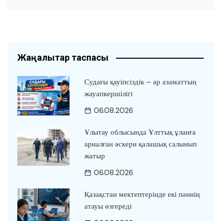
Жаңалықтар таспасы
Судағы қауіпсіздік – әр азаматтың
жауапкершілігі
06.08.2026
Ұлытау облысында Ұлттық ұланға
арналған әскери қалашық салынып
жатыр
06.08.2026
Қазақстан мектептерінде екі пәннің
атауы өзгереді