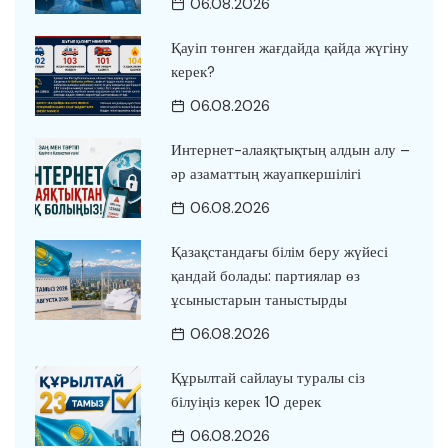
06.08.2026
Қауіп төнген жағдайда қайда жүгіну
керек?
06.08.2026
Интернет-алаяқтықтың алдын алу –
әр азаматтың жауапкершілігі
06.08.2026
Қазақстандағы білім беру жүйесі
қандай болады: партиялар өз
ұсыныстарын таныстырды
06.08.2026
Құрылтай сайлауы туралы сіз
білуіңіз керек 10 дерек
06.08.2026