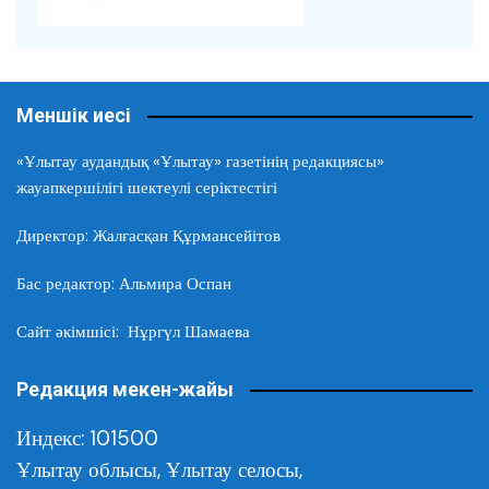
Меншік иесі
«Ұлытау аудандық «Ұлытау» газетінің редакциясы»
жауапкершілігі шектеулі серіктестігі
Директор: Жалғасқан Құрмансейітов
Бас редактор: Альмира Оспан
Сайт әкімшісі: Нұргүл Шамаева
Редакция мекен-жайы
Индекс: 101500
Ұлытау облысы,
Ұлытау селосы,