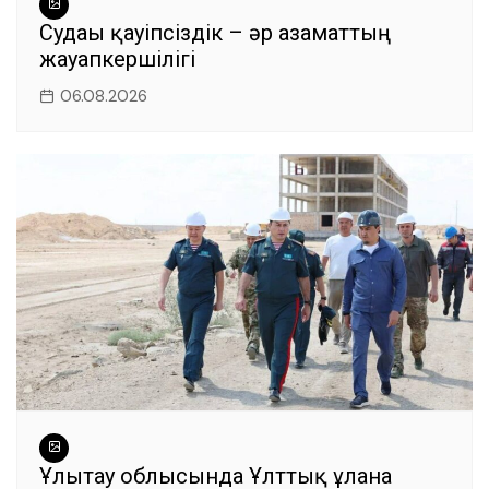
Судағы қауіпсіздік – әр азаматтың
жауапкершілігі
06.08.2026
Ұлытау облысында Ұлттық ұланға