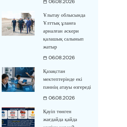
06.08.2026
Ұлытау облысында
Ұлттық ұланға
арналған әскери
қалашық салынып
жатыр
06.08.2026
Қазақстан
мектептерінде екі
пәннің атауы өзгереді
06.08.2026
Қауіп төнген
жағдайда қайда