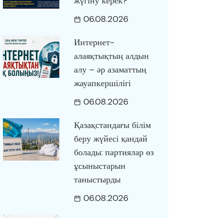
жүгіну керек?
06.08.2026
Интернет-
алаяқтықтың алдын
алу – әр азаматтың
жауапкершілігі
06.08.2026
Қазақстандағы білім
беру жүйесі қандай
болады: партиялар өз
ұсыныстарын
таныстырды
06.08.2026