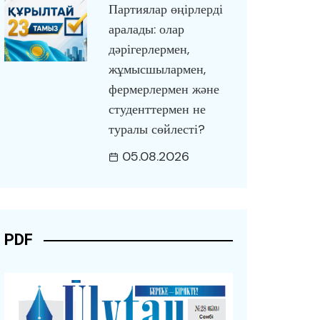
Партиялар өңірлерді
аралады: олар
дәрігерлермен,
жұмысшылармен,
фермерлермен және
студенттермен не
туралы сөйлесті?
05.08.2026
PDF