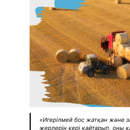
«Игерілмей бос жатқан және 
жерлерін кері қайтарып, оны қ