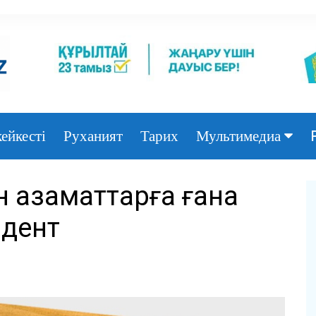
ейкесті
Руханият
Тарих
Мультимедиа
Фото
ін азаматтарға ғана
Видео
идент