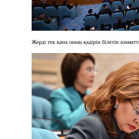
Жерді тек қана оның қадірін білетін азаматт