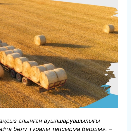
заңсыз алынған ауылшаруашылығы
айта бөлу туралы тапсырма бердім», –