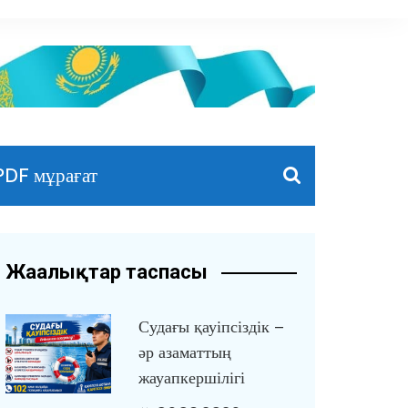
PDF мұрағат
Жаңалықтар таспасы
Судағы қауіпсіздік –
әр азаматтың
жауапкершілігі