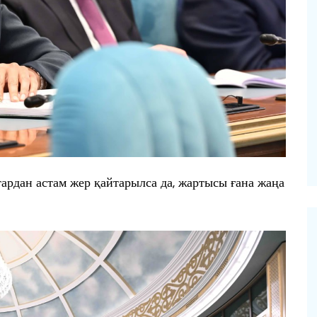
ардан астам жер қайтарылса да, жартысы ғана жаңа