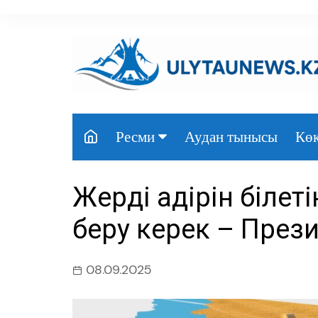
перейти
к
содержанию
Аудан тынысы
Көк
Ресми
Президент
Жерді қадірін білет
Үкімет
беру керек – През
Парламент
Облыс әкімдігі
08.09.2025
Өңір басшылығы