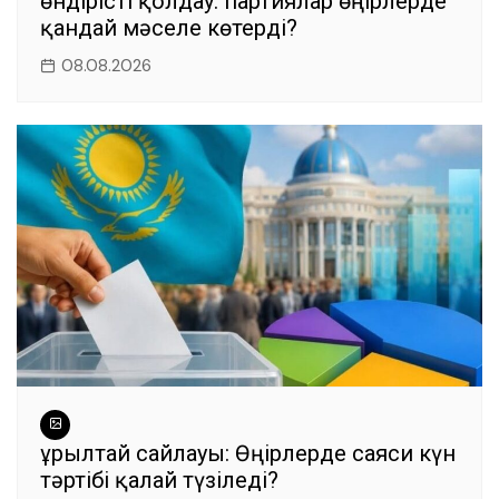
өндірісті қолдау: партиялар өңірлерде
қандай мәселе көтерді?
08.08.2026
Құрылтай сайлауы: Өңірлерде саяси күн
тәртібі қалай түзіледі?