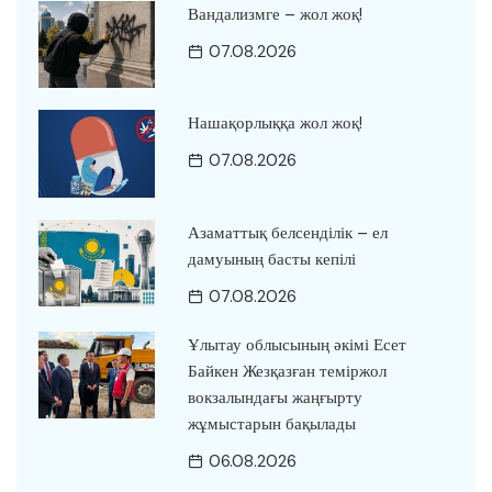
Вандализмге – жол жоқ!
07.08.2026
Нашақорлыққа жол жоқ!
07.08.2026
Азаматтық белсенділік – ел
дамуының басты кепілі
07.08.2026
Ұлытау облысының әкімі Есет
Байкен Жезқазған теміржол
вокзалындағы жаңғырту
жұмыстарын бақылады
06.08.2026