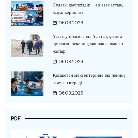
Судағы қауіпсіздік – әр азаматтың
жауапкершілігі
06.08.2026
Ұлытау облысында Ұлттық ұланға
арналған әскери қалашық салынып
жатыр
06.08.2026
Қазақстан мектептерінде екі пәннің
атауы өзгереді
06.08.2026
PDF