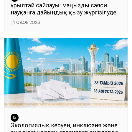
Құрылтай сайлауы: маңызды саяси
науқанға дайындық қызу жүргізілуде
09.08.2026
Экологиялық керуен, инклюзия және