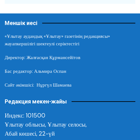
Меншік иесі
«Ұлытау аудандық «Ұлытау» газетінің редакциясы»
жауапкершілігі шектеулі серіктестігі
Директор: Жалғасқан Құрмансейітов
Бас редактор: Альмира Оспан
Сайт әкімшісі: Нұргүл Шамаева
Редакция мекен-жайы
Индекс: 101500
Ұлытау облысы,
Ұлытау селосы,
Абай көшесі, 22-үй