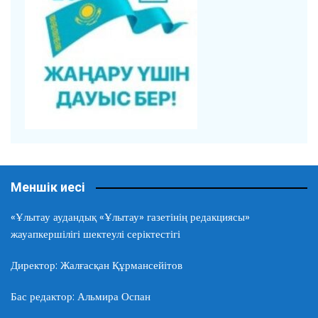
Меншік иесі
«Ұлытау аудандық «Ұлытау» газетінің редакциясы»
жауапкершілігі шектеулі серіктестігі
Директор: Жалғасқан Құрмансейітов
Бас редактор: Альмира Оспан