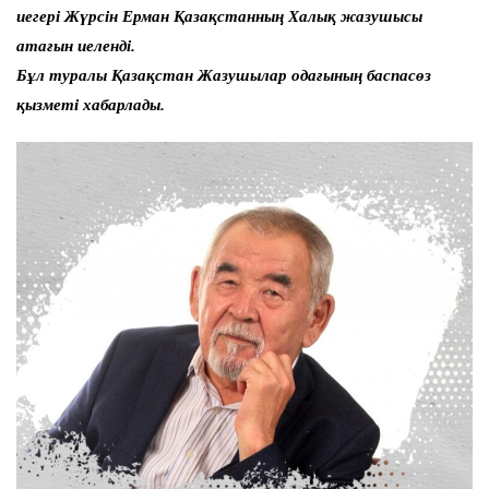
иегері Жүрсін Ерман Қазақстанның Халық жазушысы
атағын иеленді.
Бұл туралы Қазақстан Жазушылар одағының баспасөз
қызметі хабарлады.