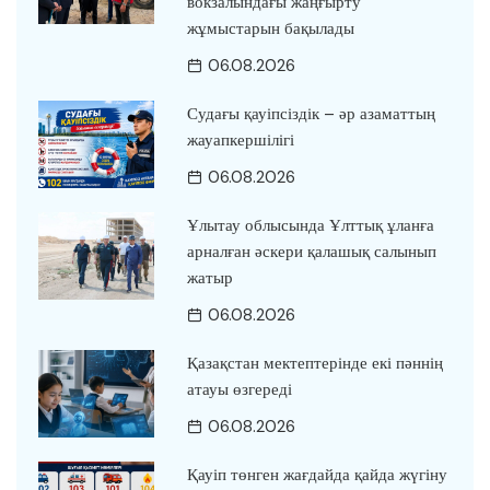
вокзалындағы жаңғырту
жұмыстарын бақылады
06.08.2026
Судағы қауіпсіздік – әр азаматтың
жауапкершілігі
06.08.2026
Ұлытау облысында Ұлттық ұланға
арналған әскери қалашық салынып
жатыр
06.08.2026
Қазақстан мектептерінде екі пәннің
атауы өзгереді
06.08.2026
Қауіп төнген жағдайда қайда жүгіну