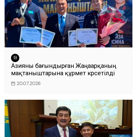
Азияны бағындырған Жаңаарқаның
мақтаныштарына құрмет көрсетілді
20.07.2026