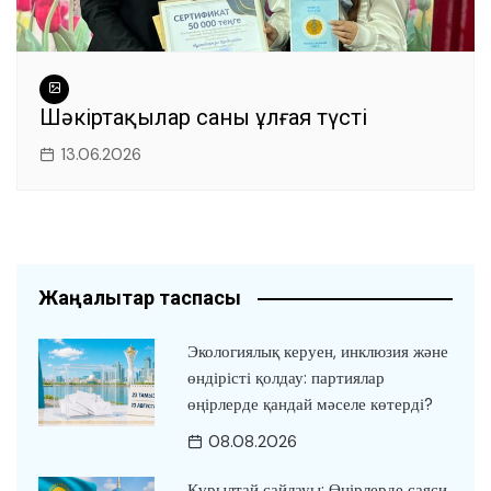
Шәкіртақылар саны ұлғая түсті
13.06.2026
Жаңалықтар таспасы
Экологиялық керуен, инклюзия және
өндірісті қолдау: партиялар
өңірлерде қандай мәселе көтерді?
08.08.2026
Құрылтай сайлауы: Өңірлерде саяси