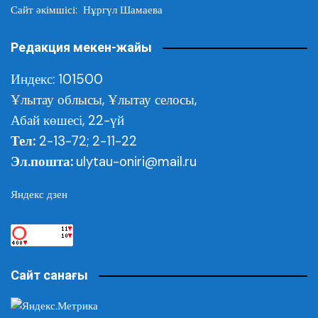
Сайт әкімшісі: Нұргүл Шамаева
Редакция мекен-жайы
Индекс: 101500
Ұлытау облысы,
Ұлытау селосы,
Абай көшесі, 22-үй
Тел:
2-13-72; 2-11-22
Эл.пошта:
ulytau-oniri@mail.ru
Яндекс дзен
Сайт санағы