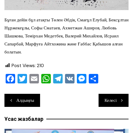
Бұған дейін бұл атақты Төлен Әбдік, Смағұл Елубай, Бексұлтан
Нұржекеұлы, Софы Сматаев, Ахметжан Аширов, Любовь
Шашкова, Темірхан Медетбек, Валерий Михайлов, Исраил
Сапарбай, Марфуға Айтхожина және Ғаббас Қабышов алған
болатын.
Post Views:
210
F
T
E
W
T
V
M
О
a
wi
m
h
el
K
e
тп
c
tt
ai
at
e
ss
ра
Навигация
Алдыңғы
Келесі
e
er
l
s
gr
e
ви
по
b
A
a
n
ть
Ұқсас жазбалар
записям
o
p
m
g