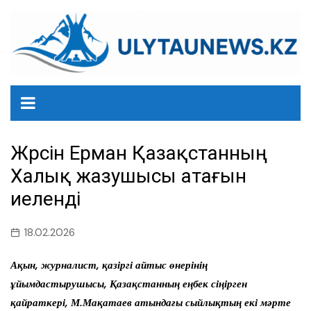
перейти
к
содержанию
Жүрсін Ерман Қазақстанның
Халық жазушысы атағын
иеленді
18.02.2026
Ақын, журналист, қазіргі айтыс өнерінің
ұйымдастырушысы, Қазақстанның еңбек сіңірген
қайраткері, М.Мақатаев атындағы сыйлықтың екі мәрте