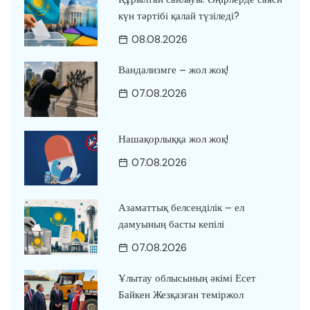
күн тәртібі қалай түзіледі?
08.08.2026
Вандализмге – жол жоқ!
07.08.2026
Нашақорлыққа жол жоқ!
07.08.2026
Азаматтық белсенділік – ел
дамуының басты кепілі
07.08.2026
Ұлытау облысының әкімі Есет
Байкен Жезқазған теміржол