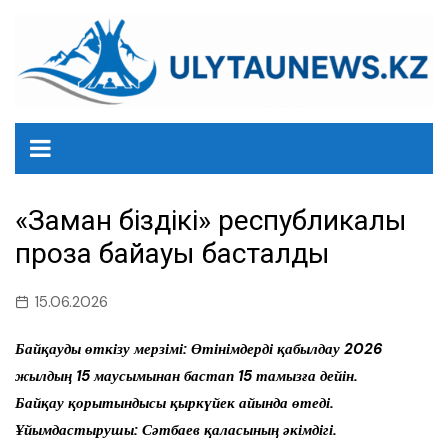
перейти
к
содержанию
«Заман біздікі» республикалық
проза байқауы басталды
15.06.2026
Байқауды өткізу мерзімі: Өтінімдерді қабылдау 2026
жылдың 15 маусымынан бастап 15 тамызға дейін.
Байқау қорытындысы қыркүйек айында өтеді.
Ұйымдастырушы: Сәтбаев қаласының әкімдігі.