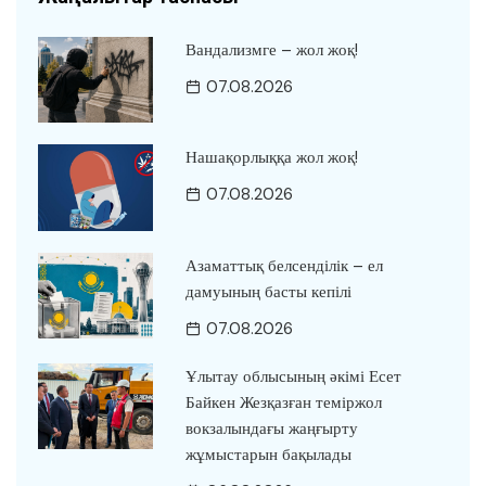
Вандализмге – жол жоқ!
07.08.2026
Нашақорлыққа жол жоқ!
07.08.2026
Азаматтық белсенділік – ел
дамуының басты кепілі
07.08.2026
Ұлытау облысының әкімі Есет
Байкен Жезқазған теміржол
вокзалындағы жаңғырту
жұмыстарын бақылады