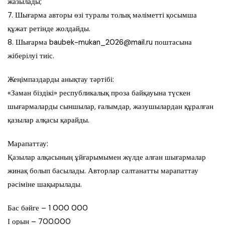
жазылады;
7. Шығарма авторы өзі туралы толық мәліметті қосымша
құжат ретінде жолдайды.
8. Шығарма baubek-mukan_2026@mail.ru поштасына
жіберілуі тиіс.
Жеңімпаздарды анықтау тәртібі:
«Заман біздікі» республикалық проза байқауына түскен
шығармаларды сыншылар, ғалымдар, жазушылардан құралған
қазылар алқасы қарайды.
Марапаттау:
Қазылар алқасының ұйғарымымен жүлде алған шығармалар
жинақ болып басылады. Авторлар салтанатты марапаттау
рәсіміне шақырылады.
Бас бәйге – 1 000 000
І орын – 700.000