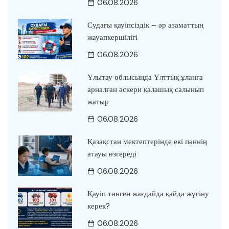
06.08.2026
Судағы қауіпсіздік – әр азаматтың
жауапкершілігі
06.08.2026
Ұлытау облысында Ұлттық ұланға
арналған әскери қалашық салынып
жатыр
06.08.2026
Қазақстан мектептерінде екі пәннің
атауы өзгереді
06.08.2026
Қауіп төнген жағдайда қайда жүгіну
керек?
06.08.2026