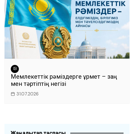
Мемлекеттік рәміздерге құрмет – заң
мен тәртіптің негізі
31.07.2026
Жаңалықтар таспасы