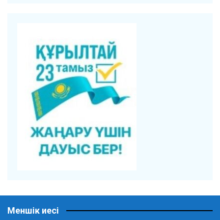
Меншік иесі