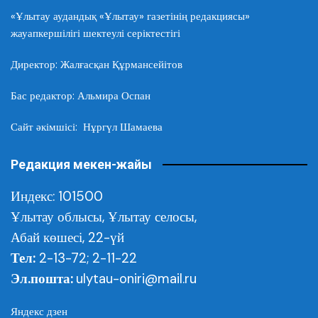
«Ұлытау аудандық «Ұлытау» газетінің редакциясы»
жауапкершілігі шектеулі серіктестігі
Директор: Жалғасқан Құрмансейітов
Бас редактор: Альмира Оспан
Сайт әкімшісі: Нұргүл Шамаева
Редакция мекен-жайы
Индекс: 101500
Ұлытау облысы,
Ұлытау селосы,
Абай көшесі, 22-үй
Тел:
2-13-72; 2-11-22
Эл.пошта:
ulytau-oniri@mail.ru
Яндекс дзен