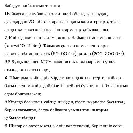
Байқауға қойылатын талаптар:
1.Байқауға республика көлеміндегі облыс, қала, аудан,
ауылдардан 20-50 жас аралығындағы қаламгерлер қатыса
алады және қазақ тіліндегі шығармалар қабылданады;
2. Қабылданатын шығарма жанры бойынша: әңгіме, новелла
(көлемі 10-15 бет). Толық аяқталған немесе еш жерде
жарияланбаған повесть (60-90 бет), роман (200-300 бет);
3.Б.Бұлқышев пен М.Иманжанов шығармаларымен үндес
стильде жазылуы шарт;
4. Шығарма кейіпкері өмірдегі қиындықты еңсерген қайсар,
батыл шешім қабылдай білетін, кейінгі буынға үлгі бола алатын
адам болғаны жөн;
5.Кітапқа басылған, сайтқа шыққан, газет-журналға басылған,
бұрын жазылған, басқа байқауға ұсынылған шығарма
қабылданбайды.
6. Шығарма авторы аты-жөнін көрсетпейді, бүркеншік есімі