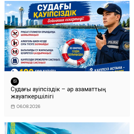
Судағы қауіпсіздік – әр азаматтың
жауапкершілігі
06.08.2026