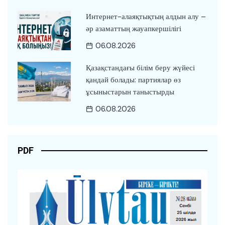
Интернет-алаяқтықтың алдын алу –
әр азаматтың жауапкершілігі
06.08.2026
Қазақстандағы білім беру жүйесі
қандай болады: партиялар өз
ұсыныстарын таныстырды
06.08.2026
PDF