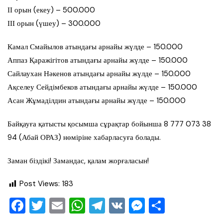
ІІ орын (екеу) – 500.000
ІІІ орын (үшеу) – 300.000
Камал Смайылов атындағы арнайы жүлде – 150.000
Аппаз Қаражігітов атындағы арнайы жүлде – 150.000
Сайлаухан Нәкенов атындағы арнайы жүлде – 150.000
Ақселеу Сейдімбеков атындағы арнайы жүлде – 150.000
Асан Жұмаділдин атындағы арнайы жүлде – 150.000
Байқауға қатысты қосымша сұрақтар бойынша 8 777 073 38
94 (Абай ОРАЗ) нөміріне хабарласуға болады.
Заман біздікі! Замандас, қалам жорғаласын!
Post Views:
183
F
T
E
W
T
V
M
О
a
wi
m
h
el
K
e
тп