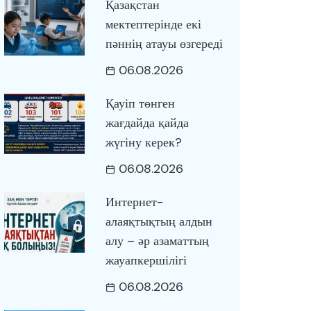
Қазақстан
мектептерінде екі
пәннің атауы өзгереді
06.08.2026
Қауіп төнген
жағдайда қайда
жүгіну керек?
06.08.2026
Интернет-
алаяқтықтың алдын
алу – әр азаматтың
жауапкершілігі
06.08.2026