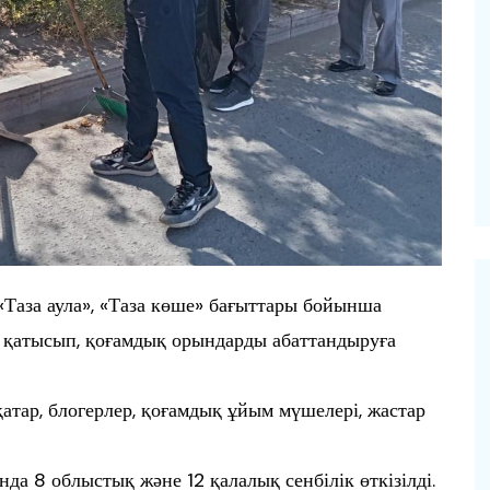
 «Таза аула», «Таза көше» бағыттары бойынша
 қатысып, қоғамдық орындарды абаттандыруға
қатар, блогерлер, қоғамдық ұйым мүшелері, жастар
а 8 облыстық және 12 қалалық сенбілік өткізілді.