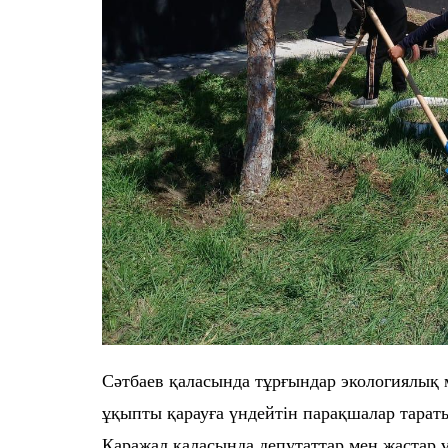
Сәтбаев қаласында тұрғындар экологиялық 
ұқыпты қарауға үндейтін парақшалар тарат
Қаражал қаласында депутаттар мен жастар 