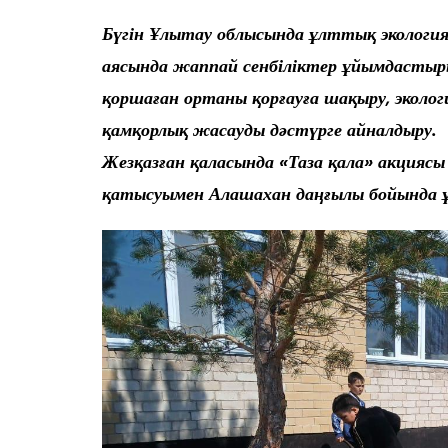
Бүгін Ұлытау облысында ұлттық экология
аясында жаппай сенбіліктер ұйымдасты
қоршаған ортаны қорғауға шақыру, эколо
қамқорлық жасауды дәстүрге айналдыру.
​Жезқазған қаласында «Таза қала» акцияс
қатысуымен Алашахан даңғылы бойында 