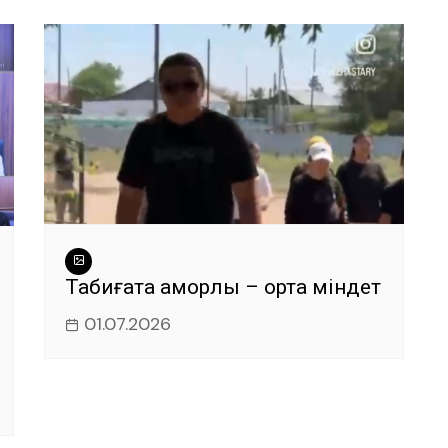
Табиғатқа қамқорлық – ортақ міндет
01.07.2026