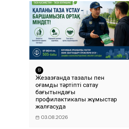
k
Жезқазғанда тазалық пен
қоғамдық тәртіпті сақтау
бағытындағы
профилактикалық жұмыстар
жалғасуда
03.08.2026