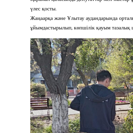
үлес қосты.
Жаңаарқа және Ұлытау аудандарында орталы
ұйымдастырылып, көпшілік қауым тазалық 