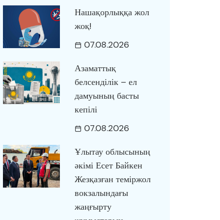
Нашақорлыққа жол
жоқ!
07.08.2026
Азаматтық
белсенділік – ел
дамуының басты
кепілі
07.08.2026
Ұлытау облысының
әкімі Есет Байкен
Жезқазған теміржол
вокзалындағы
жаңғырту