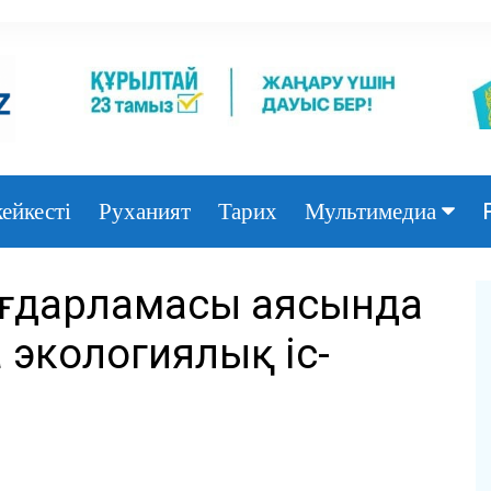
ейкесті
Руханият
Тарих
Мультимедиа
Фото
бағдарламасы аясында
Видео
экологиялық іс-