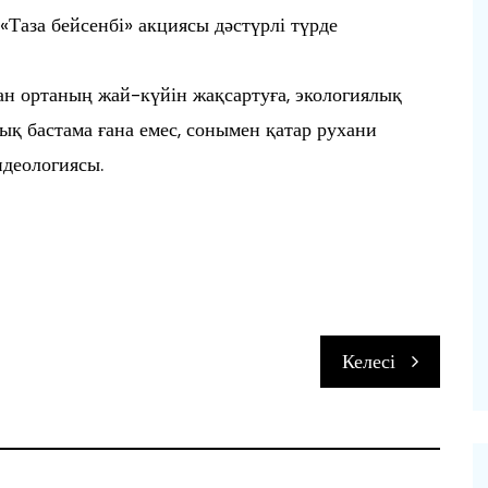
 «Таза бейсенбі» акциясы дәстүрлі түрде
ан ортаның жай-күйін жақсартуға, экологиялық
ық бастама ғана емес, сонымен қатар рухани
идеологиясы.
п
Келесі
и