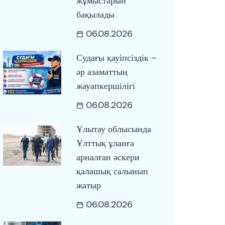
жұмыстарын
бақылады
06.08.2026
Судағы қауіпсіздік –
әр азаматтың
жауапкершілігі
06.08.2026
Ұлытау облысында
Ұлттық ұланға
арналған әскери
қалашық салынып
жатыр
06.08.2026