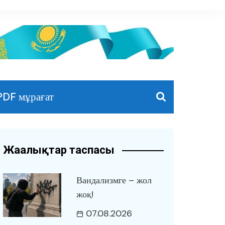
PDF мұрағат
Жаңалықтар таспасы
Вандализмге – жол
жоқ!
07.08.2026