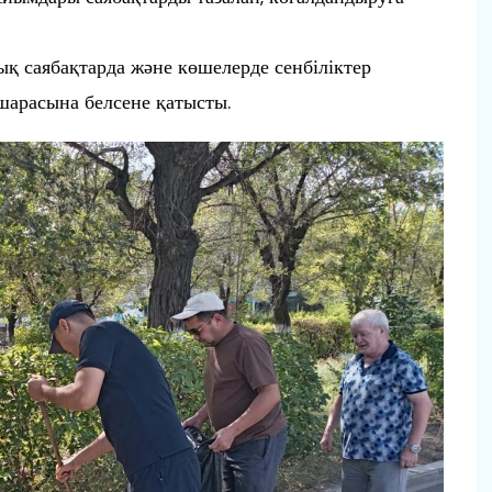
қ саябақтарда және көшелерде сенбіліктер
шарасына белсене қатысты.