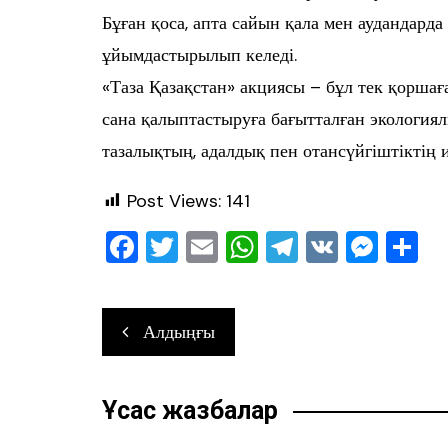
Бұған қоса, апта сайын қала мен аудандарда
ұйымдастырылып келеді.
«Таза Қазақстан» акциясы – бұл тек қоршағ
сана қалыптастыруға бағытталған экологиял
тазалықтың, адалдық пен отансүйгіштіктің 
Post Views:
141
F
T
E
W
T
V
M
О
a
wi
m
h
el
K
e
т
c
tt
ai
at
e
ss
ра
Навигация
Алдыңғы
e
er
l
s
gr
e
в
по
b
A
a
n
ть
записям
o
p
m
g
Ұқсас жазбалар
o
p
er