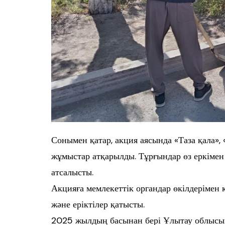
Сонымен қатар, акция аясында «Таза қала»,
жұмыстар атқарылды. Тұрғындар өз еркімен
атсалысты.
Акцияға мемлекеттік органдар өкілдерімен 
және еріктілер қатысты.
2025 жылдың басынан бері Ұлытау облысынд