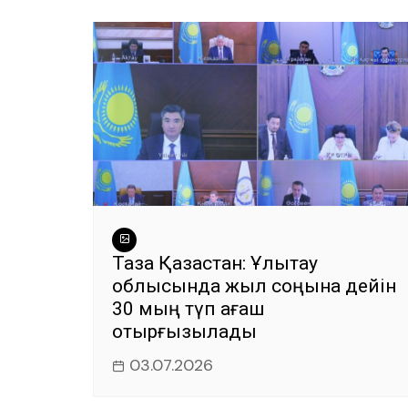
Таза Қазақстан: Ұлытау
облысында жыл соңына дейін
30 мың түп ағаш
отырғызылады
03.07.2026