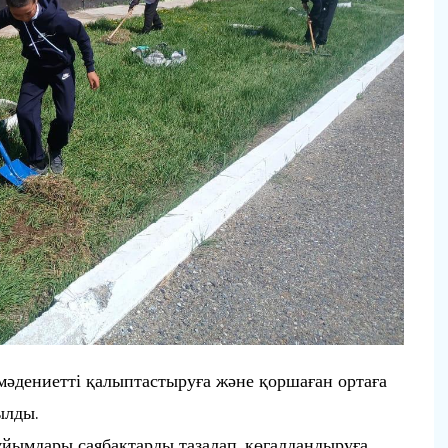
мәдениетті қалыптастыруға және қоршаған ортаға
ылды.
ұйымдары саябақтарды тазалап, көгалдандыруға