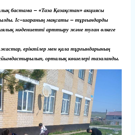
лық бастама – «Таза Қазақстан» акциясы
рылды. Іс-шараның мақсаты – тұрғындарды
гиялық мәдениетті арттыру және туған өлкеге
ы жастар, еріктілер мен қала тұрғындарының
ұйымдастырылып, орталық көшелері тазаланды.