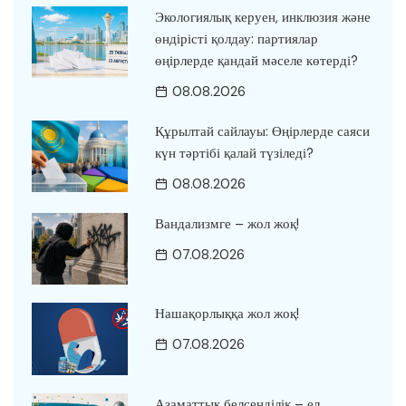
Экологиялық керуен, инклюзия және
өндірісті қолдау: партиялар
өңірлерде қандай мәселе көтерді?
08.08.2026
Құрылтай сайлауы: Өңірлерде саяси
күн тәртібі қалай түзіледі?
08.08.2026
Вандализмге – жол жоқ!
07.08.2026
Нашақорлыққа жол жоқ!
07.08.2026
Азаматтық белсенділік – ел