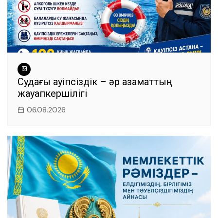
Судағы қауіпсіздік – әр азаматтың
жауапкершілігі
06.08.2026