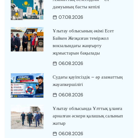
дамуының басты кепілі
07.08.2026
Ұлытау облысының әкімі Есет
Байкен Жезқазған теміржол
вокзалындағы жаңғырту
жұмыстарын бақылады
06.08.2026
Судағы қауіпсіздік – әр азаматтың
жауапкершілігі
06.08.2026
Ұлытау облысында Ұлттық ұланға
арналған әскери қалашық салынып
жатыр
06.08.2026