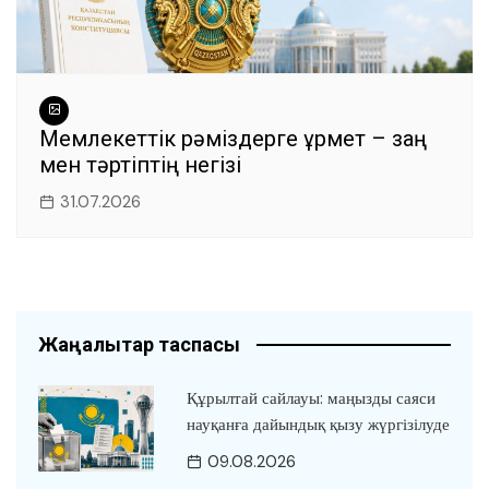
Мемлекеттік рәміздерге құрмет – заң
мен тәртіптің негізі
31.07.2026
Жаңалықтар таспасы
Құрылтай сайлауы: маңызды саяси
науқанға дайындық қызу жүргізілуде
09.08.2026