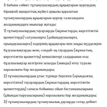
3 бабына сәйкес тұтынушылардың құқықтарын қорғаудың
бірыңғай ақпараттық жүйесі арқылы қаралатын
тұтынушылардың құқықтарын қорғау саласындағы
жолданымдарға мыналар жатады:
1) тұтынушылардың тауарларды (жұмыстарды, көрсетілетін
қызметтерді) сатушыларға (дайындаушыларға,
орындаушыларға) өздерінің құқықтары мен заңды мүдделерін
бұзушылықтарды жою, сондай-ақ тауардың (жұмыстың,
көрсетілетін қызметтің) кемшіліктері салдарынан осы
бұзушылықтар келтірген залалды (зиянды) өтеу туралы
наразылығы бар жолданымдары;
2) тұтынушылардың ұтыс түрінде берілген (орындалған,
көрсетілген) тауарлардың (жұмыстардың, көрсетілетін
қызметтердің) сапасы бойынша ойын бастамашыларына
(ұйымдастырушыларына) наразылығы бар жолданымдары;
3) тұтынушылардың тұтынушылық дауларды сотқа дейінгі