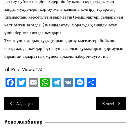
реттеу субъектілеріне өздерінің бұзылған құқықтары мен
заңды мүдделерін қорғау және қалпына келтіру, тауардың
(жұмыстың, көрсетілетін қызметтің) кемшіліктері салдарынан
келтірілген залалды (зиянды) өтеу, моральдық зиянды өтеу
үшін берілген жолданымдары.
Тұтынушылардың құқықтарын қорғау мәселелері бойынша
сотқа жолданымдар Тұтынушылардың құқықтарын қорғаудың
бірыңғай ақпараттық жүйесі арқылы жіберілмеуге тиіс.
Post Views:
124
F
T
E
W
T
V
M
О
a
wi
m
h
el
K
e
тп
c
tt
ai
at
e
ss
ра
Навигация
Алдыңғы
Келесі
e
er
l
s
gr
e
ви
по
b
A
a
n
ть
Ұқсас жазбалар
записям
o
p
m
g