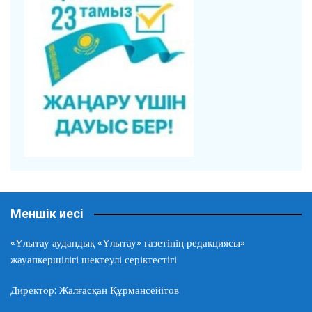
Меншік иесі
«Ұлытау аудандық «Ұлытау» газетінің редакциясы»
жауапкершілігі шектеулі серіктестігі
Директор: Жалғасқан Құрмансейітов