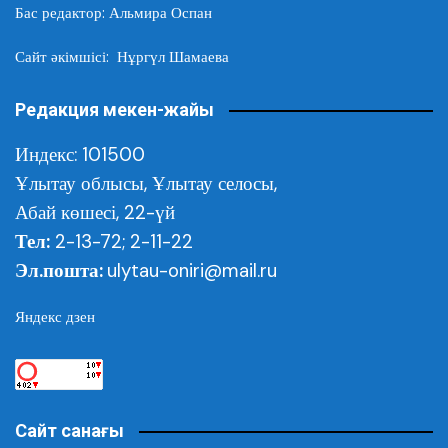
Бас редактор: Альмира Оспан
Сайт әкімшісі: Нұргүл Шамаева
Редакция мекен-жайы
Индекс: 101500
Ұлытау облысы,
Ұлытау селосы,
Абай көшесі, 22-үй
Тел:
2-13-72; 2-11-22
Эл.пошта:
ulytau-oniri@mail.ru
Яндекс дзен
Сайт санағы