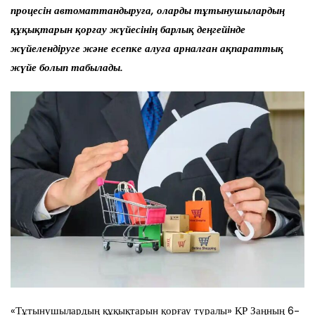
процесін автоматтандыруға, оларды тұтынушылардың
құқықтарын қорғау жүйесінің барлық деңгейінде
жүйелендіруге және есепке алуға арналған ақпараттық
жүйе болып табылады.
«Тұтынушылардың құқықтарын қорғау туралы» ҚР Заңның 6-