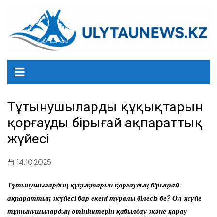
перейти
к
содержанию
Тұтынушылардың құқықтарын
қорғаудың бірыңғай ақпараттық
жүйесі
14.10.2025
Тұтынушылардың құқықтарын қорғаудың бірыңғай
ақпараттық жүйесі бар екені туралы білесіз бе? Ол жүйе
тұтынушылардың өтініштерін қабылдау және қарау