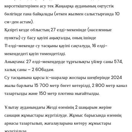
көрсеткіштерінен асу тек Жаңаарқа ауданының оңтүстік
бөлігінде ғана байқалады (өткен жылмен салыстырғанда 10
см-ден астам).
Қазіргі кезде облыстың 27 елді-мекенінде (населенные
пункты) су басу қауіпі аңықталды, оның ішінде
11 елді-мекенде су тасқыны қауіпі сақталуда, 16 елді-
мекендедегі қауіп төмендетілді.
Анықтама: 27 елді-мекендерде тұрғылықты үйлер саны 574,
халық саны – 2 606адам.
Су тасқынына қарсы іс-шаралар жоспары шеңберінде 2024
жылы барлығы 15 700 метр бөгет көтерілді, 2 800 метр канал
тазартылды және 150 метр плотина нығайтылды.
Ұлытау ауданындағы Жезді өзенінің 2 шақырым жеріне
санация жұмыстары жүргізілуде. Жұмыс барысында өзеннің
арнасы тазартылып, жағалауларына көтеру жұмыстары
жүргізілуде.