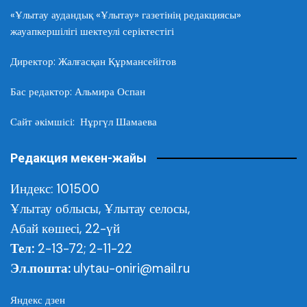
«Ұлытау аудандық «Ұлытау» газетінің редакциясы»
жауапкершілігі шектеулі серіктестігі
Директор: Жалғасқан Құрмансейітов
Бас редактор: Альмира Оспан
Сайт әкімшісі: Нұргүл Шамаева
Редакция мекен-жайы
Индекс: 101500
Ұлытау облысы,
Ұлытау селосы,
Абай көшесі, 22-үй
Тел:
2-13-72; 2-11-22
Эл.пошта:
ulytau-oniri@mail.ru
Яндекс дзен