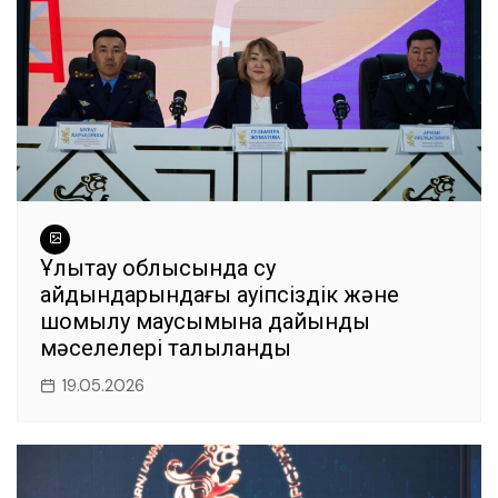
Ұлытау облысында су
айдындарындағы қауіпсіздік және
шомылу маусымына дайындық
мәселелері талқыланды
19.05.2026