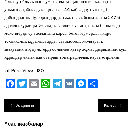
Ұлытау облысының аумағында зардап шеккен халықты
уақытша қабылдауға арналған 44 қабылдау пунктері
дайындалған. Бұл орындардын жалпы сыйымдылығы 34218
адамды құрайды. Жоспарға сәйкес су тасқынына бейім елді
мекендерді, су тасқынына қарсы бөгеттермерды, гидро
техникалық құрылыстарды, автомобиль жолдарын,
эвакуациялық пунктерді сонымен қатар жұмылдырылатын күш
құралдар енгізн ала отырып топаграфиялық карта әзірленді.
Post Views:
180
F
T
E
W
T
V
M
О
a
wi
m
h
el
K
e
тп
c
tt
ai
at
e
ss
ра
Навигация
Алдыңғы
Келесі
e
er
l
s
gr
e
ви
по
b
A
a
n
ть
Ұқсас жазбалар
записям
o
p
m
g