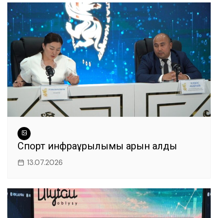
o
p
er
k
Спорт инфрақұрылымы қарқын алды
13.07.2026