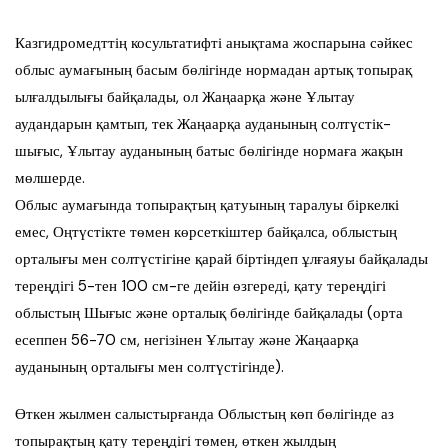
Казгидромедттің косультатифті анықтама жоспарына сәйкес
облыс аумағының басым бөлігінде нормадан артық топырақ
ылғалдылығы байқалады, ол Жаңаарқа және Ұлытау
аудандарын қамтып, тек Жаңаарқа ауданының солтүстік-
шығыс, Ұлытау ауданының батыс бөлігінде нормаға жақын
мөлшерде.
Облыс аумағында топырақтың қатуының таралуы біркелкі
емес, Оңтүстікте төмен көрсеткіштер байқалса, облыстың
орталығы мен солтүстігіне қарай біртіндеп ұлғаяуы байқалады
тереңдігі 5-тен 100 см-ге дейін өзгереді, қату тереңдігі
облыстың Шығыс және орталық бөлігінде байқалады (орта
есеппен 56-70 см, негізінен Ұлытау және Жаңаарқа
ауданының орталығы мен солтүстігінде).
Өткен жылмен салыстырғанда Облыстың көп бөлігінде аз
топырақтың қату тереңдігі төмен, өткен жылдың