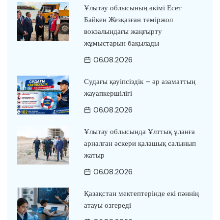
Ұлытау облысының әкімі Есет
Байкен Жезқазған теміржол
вокзалындағы жаңғырту
жұмыстарын бақылады
06.08.2026
Судағы қауіпсіздік – әр азаматтың
жауапкершілігі
06.08.2026
Ұлытау облысында Ұлттық ұланға
арналған әскери қалашық салынып
жатыр
06.08.2026
Қазақстан мектептерінде екі пәннің
атауы өзгереді