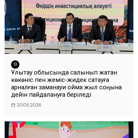
Ұлытау облысында салынып жатқан
көкөніс пен жеміс-жидек сақтауға
арналған заманауи қойма жыл соңына
дейін пайдалануға беріледі
20.05.2026