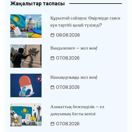
Жаңалықтар таспасы
Құрылтай сайлауы: Өңірлерде саяси
күн тәртібі қалай түзіледі?
08.08.2026
Вандализмге – жол жоқ!
07.08.2026
Нашақорлыққа жол жоқ!
07.08.2026
Азаматтық белсенділік – ел
дамуының басты кепілі
07.08.2026