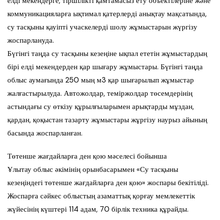
елді мекендерге, тіршілікті қамтамасыз ету объектілеріне және
коммуникацияларға ықтимал қатерлерді анықтау мақсатында,
су тасқыны қауіпті учаскелерді шолу жұмыстарын жүргізу
жоспарлануда.
Бүгінгі таңда су тасқыны кезеңіне ықпал ететін жұмыстардың
бірі елді мекендерден қар шығару жұмыстары. Бүгінгі таңда
облыс аумағында 250 мың м3 қар шығарылып жұмыстар
жалғастырылуда. Автожолдар, теміржолдар төсемдерінің
астындағы су өткізу құрылғыларымен арықтарды мұздан,
қардан, қоқыстан тазарту жұмыстары жұргізу наурыз айының
басында жоспарланған.
Төтенше жағдайларға ден қою мәселесі бойынша
Ұлытау облыс әкімінің орынбасарымен «Су тасқыны
кезеңіндегі төтенше жағдайларға ден қою» жоспары бекітіліді.
Жоспарға сәйкес облыстың азаматтық қорғау мемлекеттік
жүйесінің күштері 114 адам, 70 бірлік техника құрайды.