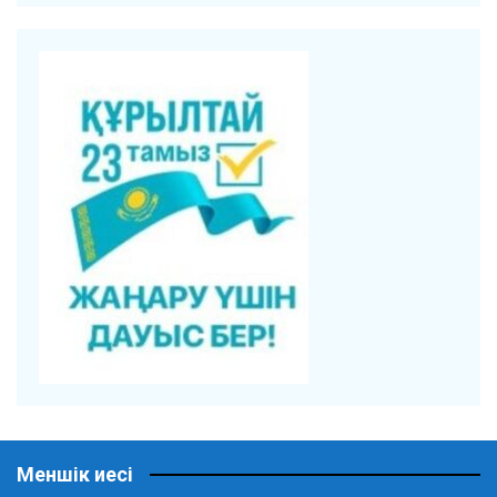
Меншік иесі