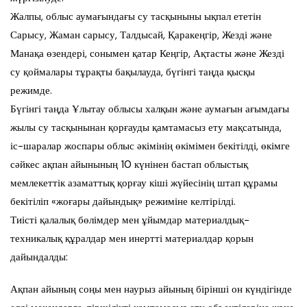
Жалпы, облыс аумағындағы су тасқыныны ықпал ететін
Сарысу, Жаман сарысу, Талдысай, Қаракеңгір, Жезді және
Манақа өзендері, сонымен қатар Кеңгір, Ақтасты және Жезді
су қоймалары тұрақты бақылауда, бүгінгі таңда қысқы
режимде.
Бүгінгі таңда Ұлытау облысы халқын және аумағын ағымдағы
жылы су тасқынынан қорғауды қамтамасыз ету мақсатында,
іс-шаралар жоспары облыс әкімінің өкімімен бекітілді, өкімге
сәйкес ақпан айынының 10 күнінен бастап облыстық
мемлекеттік азаматтық қорғау кіші жүйесінің штап құрамы
бекітіліп «жоғары дайындық» режиміне келтірілді.
Тиісті қалалық бөлімдер мен ұйымдар материалдық-
техникалық құралдар мен инертті материалдар қорын
дайындалды:
Ақпан айының соңы мен наурыз айының бірінші он күндігінде