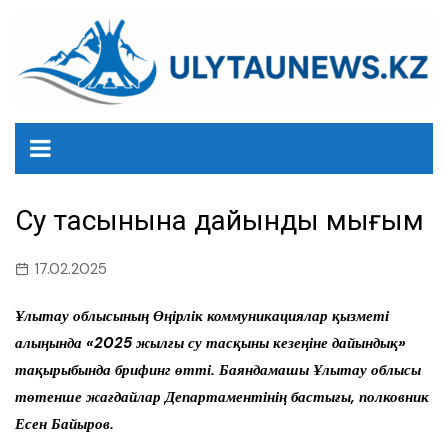
перейти
к
содержанию
Су тасқынына дайындық мығым
17.02.2025
Ұлытау облысының Өңірлік коммуникациялар қызметі
алыңында «2025 жылғы су тасқыны кезеңіне дайындық»
тақырыбында брифинг өтті. Баяндамашы Ұлытау облысы
төтенше жағдайлар Департаментінің бастығы, полковник
Есен Байыров.