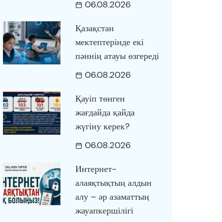
06.08.2026
Қазақстан
мектептерінде екі
пәннің атауы өзгереді
06.08.2026
Қауіп төнген
жағдайда қайда
жүгіну керек?
06.08.2026
Интернет-
алаяқтықтың алдын
алу – әр азаматтың
жауапкершілігі