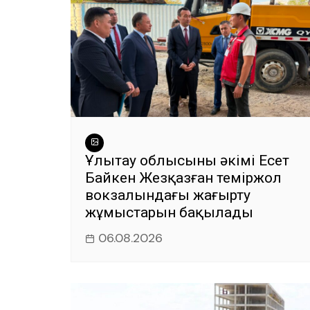
Ұлытау облысының әкімі Есет
Байкен Жезқазған теміржол
вокзалындағы жаңғырту
жұмыстарын бақылады
06.08.2026