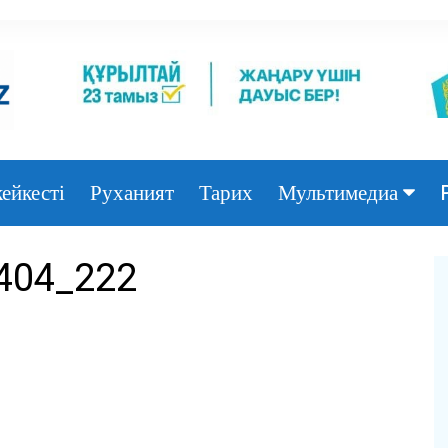
ейкесті
Руханият
Тарих
Мультимедиа
Фото
404_222
Видео