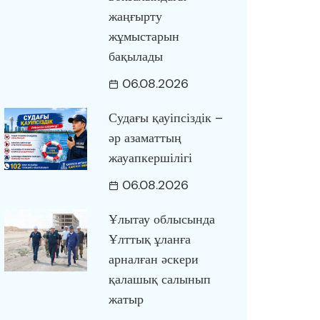
жаңғырту
жұмыстарын
бақылады
06.08.2026
Судағы қауіпсіздік –
әр азаматтың
жауапкершілігі
06.08.2026
Ұлытау облысында
Ұлттық ұланға
арналған әскери
қалашық салынып
жатыр