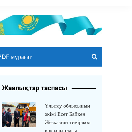
PDF мұрағат
Жаңалықтар таспасы
Ұлытау облысының
әкімі Есет Байкен
Жезқазған теміржол
вокзалындағы