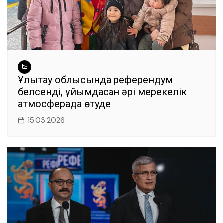
Ұлытау облысында референдум
белсенді, ұйымдасқан әрі мерекелік
атмосферада өтуде
15.03.2026