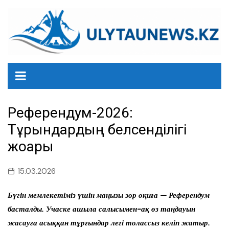
перейти
к
содержанию
Референдум-2026:
Тұрғындардың белсенділігі
жоғары
15.03.2026
Бүгін мемлекетіміз үшін маңызы зор оқиға — Референдум
басталды. Учаске ашыла салысымен-ақ өз таңдауын
жасауға асыққан тұрғындар легі толассыз келіп жатыр.