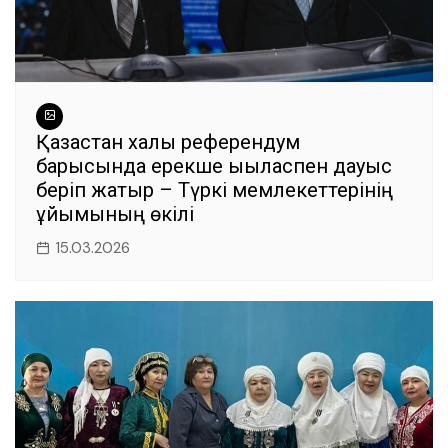
Қазақстан халқы референдум
барысында ерекше ықыласпен дауыс
беріп жатыр – Түркі мемлекеттерінің
ұйымының өкілі
15.03.2026