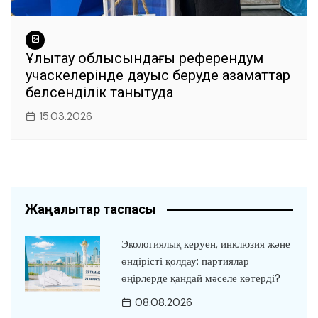
Ұлытау облысындағы референдум
учаскелерінде дауыс беруде азаматтар
белсенділік танытуда
15.03.2026
Жаңалықтар таспасы
Экологиялық керуен, инклюзия және
өндірісті қолдау: партиялар
өңірлерде қандай мәселе көтерді?
08.08.2026