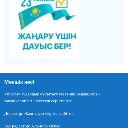
Меншік иесі
«Ұлытау аудандық «Ұлытау» газетінің редакциясы»
жауапкершілігі шектеулі серіктестігі
Директор: Жалғасқан Құрмансейітов
Бас редактор: Альмира Оспан