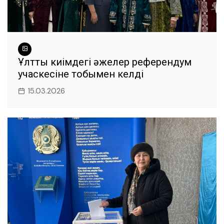
Ұлттық киімдегі әжелер референдум
учаскесіне тобымен келді
15.03.2026