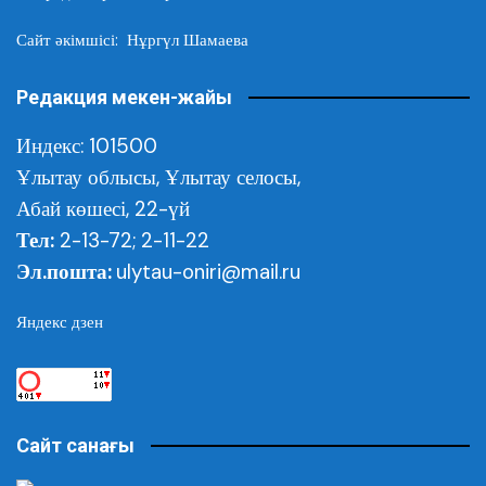
Сайт әкімшісі: Нұргүл Шамаева
Редакция мекен-жайы
Индекс: 101500
Ұлытау облысы,
Ұлытау селосы,
Абай көшесі, 22-үй
Тел:
2-13-72; 2-11-22
Эл.пошта:
ulytau-oniri@mail.ru
Яндекс дзен
Сайт санағы