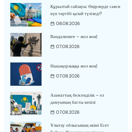
Құрылтай сайлауы: Өңірлерде саяси
күн тәртібі қалай түзіледі?
08.08.2026
Вандализмге – жол жоқ!
07.08.2026
Нашақорлыққа жол жоқ!
07.08.2026
Азаматтық белсенділік – ел
дамуының басты кепілі
07.08.2026
Ұлытау облысының әкімі Есет