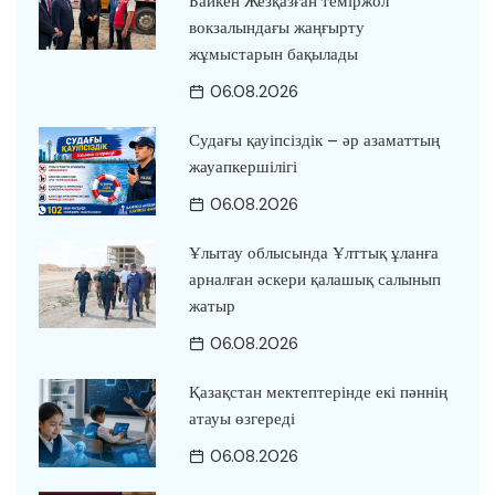
Байкен Жезқазған теміржол
вокзалындағы жаңғырту
жұмыстарын бақылады
06.08.2026
Судағы қауіпсіздік – әр азаматтың
жауапкершілігі
06.08.2026
Ұлытау облысында Ұлттық ұланға
арналған әскери қалашық салынып
жатыр
06.08.2026
Қазақстан мектептерінде екі пәннің
атауы өзгереді
06.08.2026