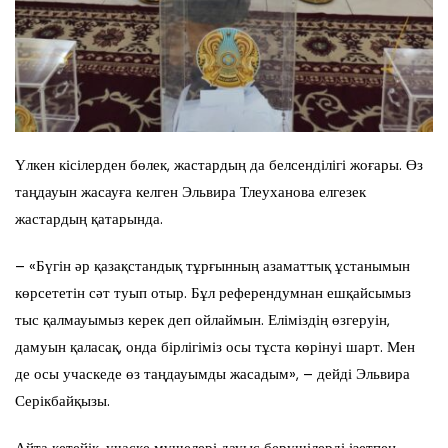
Үлкен кісілерден бөлек, жастардың да белсенділігі жоғары. Өз
таңдауын жасауға келген Эльвира Тлеуханова елгезек
жастардың қатарында.
– «Бүгін әр қазақстандық тұрғынның азаматтық ұстанымын
көрсететін сәт туып отыр. Бұл референдумнан ешқайсымыз
тыс қалмауымыз керек деп ойлаймын. Еліміздің өзгеруін,
дамуын қаласақ, онда бірлігіміз осы тұста көрінуі шарт. Мен
де осы учаскеде өз таңдауымды жасадым», – дейді Эльвира
Серікбайқызы.
Айта кетейік, учаске мүшелері дауыс берушілерді ізетпен