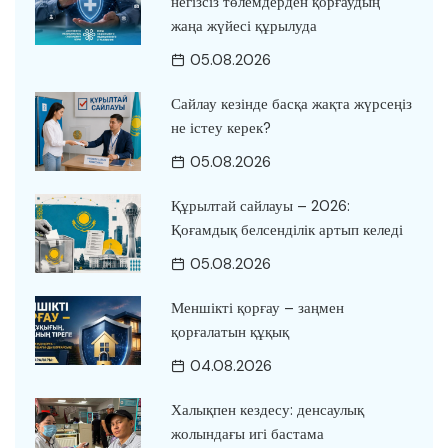
негізсіз төлемдерден қорғаудың
жаңа жүйесі құрылуда
05.08.2026
Сайлау кезінде басқа жақта жүрсеңіз
не істеу керек?
05.08.2026
Құрылтай сайлауы – 2026:
Қоғамдық белсенділік артып келеді
05.08.2026
Меншікті қорғау – заңмен
қорғалатын құқық
04.08.2026
Халықпен кездесу: денсаулық
жолындағы игі бастама