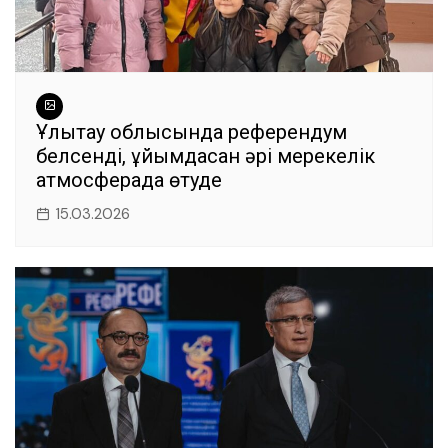
Ұлытау облысында референдум
белсенді, ұйымдасқан әрі мерекелік
атмосферада өтуде
15.03.2026