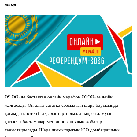
отыр.
09:00-де басталған онлайн марафон 01:00-ге дейін
жалғасады. Он алты сағатқа созылатын шара барысында
қоғамдағы өзекті тақырыптар талқыланып, ел дамуына
қатысты бастамалар мен инновациялық жобалар
таныстырылады. Шара шымылдығын 100 домбырашыны