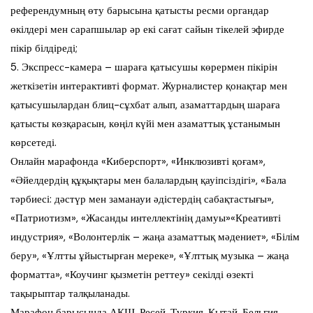
референдумның өту барысына қатысты ресми органдар
өкілдері мен сарапшылар әр екі сағат сайын тікелей эфирде
пікір білдіреді;
5. Экспресс-камера – шараға қатысушы көрермен пікірін
жеткізетін интерактивті формат. Журналистер қонақтар мен
қатысушылардан блиц-сұхбат алып, азаматтардың шараға
қатысты көзқарасын, көңіл күйі мен азаматтық ұстанымын
көрсетеді.
Онлайн марафонда «Киберспорт», «Инклюзивті қоғам»,
«Әйелдердің құқықтары мен балалардың қауіпсіздігі», «Бала
тәрбиесі: дәстүр мен заманауи әдістердің сабақтастығы»,
«Патриотизм», «Жасанды интеллектінің дамуы»«Креативті
индустрия», «Волонтерлік – жаңа азаматтық мәдениет», «Білім
беру», «Ұлтты ұйыстырған мереке», «Ұлттық музыка – жаңа
форматта», «Коучинг қызметін реттеу» секілді өзекті
тақырыптар талқыланады.
Марафон барысында АҚШ, Ресей, Түркия, Қытай, Бельгия