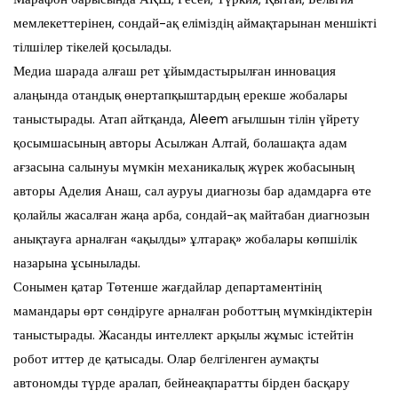
мемлекеттерінен, сондай-ақ еліміздің аймақтарынан меншікті
тілшілер тікелей қосылады.
Медиа шарада алғаш рет ұйымдастырылған инновация
алаңында отандық өнертапқыштардың ерекше жобалары
таныстырады. Атап айтқанда, Aleem ағылшын тілін үйрету
қосымшасының авторы Асылжан Алтай, болашақта адам
ағзасына салынуы мүмкін механикалық жүрек жобасының
авторы Аделия Анаш, сал ауруы диагнозы бар адамдарға өте
қолайлы жасалған жаңа арба, сондай-ақ майтабан диагнозын
анықтауға арналған «ақылды» ұлтарақ» жобалары көпшілік
назарына ұсынылады.
Сонымен қатар Төтенше жағдайлар департаментінің
мамандары өрт сөндіруге арналған роботтың мүмкіндіктерін
таныстырады. Жасанды интеллект арқылы жұмыс істейтін
робот иттер де қатысады. Олар белгіленген аумақты
автономды түрде аралап, бейнеақпаратты бірден басқару