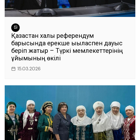
Қазақстан халқы референдум
барысында ерекше ықыласпен дауыс
беріп жатыр – Түркі мемлекеттерінің
ұйымының өкілі
15.03.2026