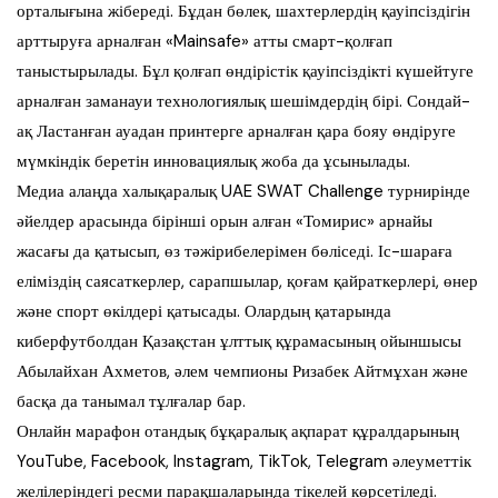
орталығына жібереді. Бұдан бөлек, шахтерлердің қауіпсіздігін
арттыруға арналған «Mainsafe» атты смарт-қолғап
таныстырылады. Бұл қолғап өндірістік қауіпсіздікті күшейтуге
арналған заманауи технологиялық шешімдердің бірі. Сондай-
ақ Ластанған ауадан принтерге арналған қара бояу өндіруге
мүмкіндік беретін инновациялық жоба да ұсынылады.
Медиа алаңда халықаралық UAE SWAT Challenge турнирінде
әйелдер арасында бірінші орын алған «Томирис» арнайы
жасағы да қатысып, өз тәжірибелерімен бөліседі. Іс-шараға
еліміздің саясаткерлер, сарапшылар, қоғам қайраткерлері, өнер
және спорт өкілдері қатысады. Олардың қатарында
киберфутболдан Қазақстан ұлттық құрамасының ойыншысы
Абылайхан Ахметов, әлем чемпионы Ризабек Айтмұхан және
басқа да танымал тұлғалар бар.
Онлайн марафон отандық бұқаралық ақпарат құралдарының
YouTube, Facebook, Instagram, TikTok, Telegram әлеуметтік
желілеріндегі ресми парақшаларында тікелей көрсетіледі.