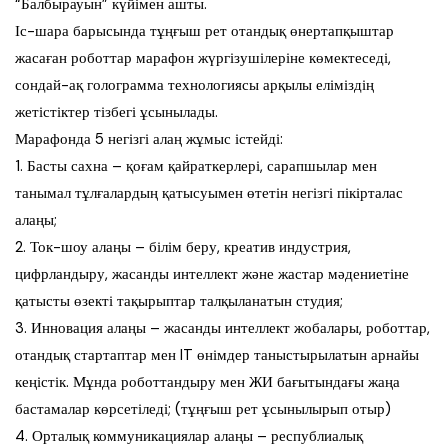
“Балбырауын” күйімен ашты.
Іс-шара барысында тұңғыш рет отандық өнертапқыштар
жасаған роботтар марафон жүргізушілеріне көмектеседі,
сондай-ақ голограмма технологиясы арқылы еліміздің
жетістіктер тізбегі ұсынылады.
Марафонда 5 негізгі алаң жұмыс істейді:
1. Басты сахна – қоғам қайраткерлері, сарапшылар мен
танымал тұлғалардың қатысуымен өтетін негізгі пікірталас
алаңы;
2. Ток-шоу алаңы – білім беру, креатив индустрия,
цифрландыру, жасанды интеллект және жастар мәдениетіне
қатысты өзекті тақырыптар талқыланатын студия;
3. Инновация алаңы – жасанды интеллект жобалары, роботтар,
отандық стартаптар мен IT өнімдер таныстырылатын арнайы
кеңістік. Мұнда роботтандыру мен ЖИ бағытындағы жаңа
бастамалар көрсетіледі; (тұңғыш рет ұсынылырып отыр)
4. Орталық коммуникациялар алаңы – республиалық