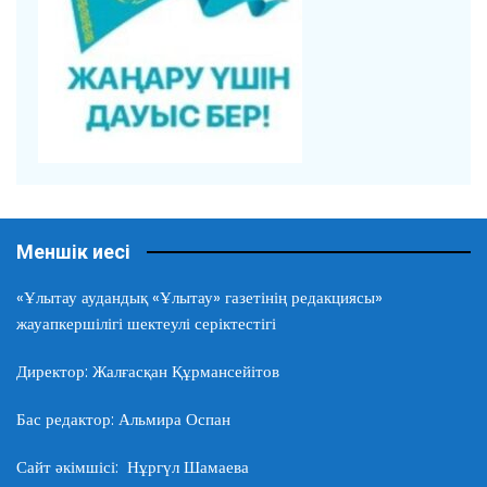
Меншік иесі
«Ұлытау аудандық «Ұлытау» газетінің редакциясы»
жауапкершілігі шектеулі серіктестігі
Директор: Жалғасқан Құрмансейітов
Бас редактор: Альмира Оспан
Сайт әкімшісі: Нұргүл Шамаева