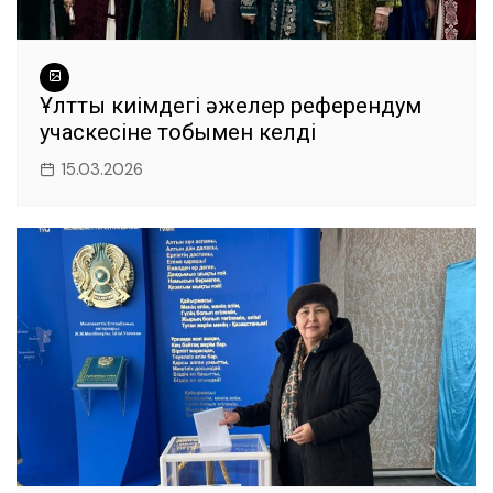
Ұлттық киімдегі әжелер референдум
учаскесіне тобымен келді
15.03.2026