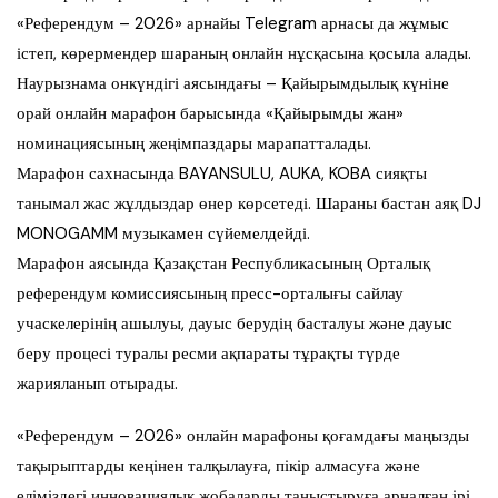
«Референдум – 2026» арнайы Telegram арнасы да жұмыс
істеп, көрермендер шараның онлайн нұсқасына қосыла алады.
Наурызнама онкүндігі аясындағы – Қайырымдылық күніне
орай онлайн марафон барысында «Қайырымды жан»
номинациясының жеңімпаздары марапатталады.
Марафон сахнасында BAYANSULU, AUKA, KOBA сияқты
танымал жас жұлдыздар өнер көрсетеді. Шараны бастан аяқ DJ
MONOGAMM музыкамен сүйемелдейді.
Марафон аясында Қазақстан Республикасының Орталық
референдум комиссиясының пресс-орталығы сайлау
учаскелерінің ашылуы, дауыс берудің басталуы және дауыс
беру процесі туралы ресми ақпараты тұрақты түрде
жарияланып отырады.
«Референдум – 2026» онлайн марафоны қоғамдағы маңызды
тақырыптарды кеңінен талқылауға, пікір алмасуға және
еліміздегі инновациялық жобаларды таныстыруға арналған ірі