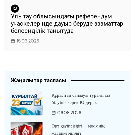
Ұлытау облысындағы референдум
учаскелерінде дауыс беруде азаматтар
белсенділік танытуда
15.03.2026
Жаңалықтар таспасы
Құрылтай сайлауы туралы сіз
білуіңіз керек 10 дерек
06.08.2026
Өрт қауіпсіздігі – әркімнің
жауапкершілігі