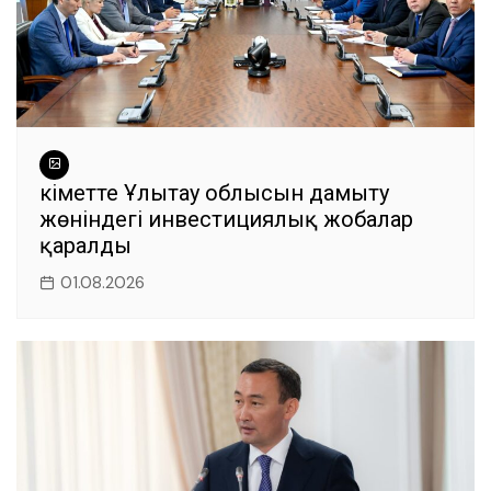
Үкіметте Ұлытау облысын дамыту
жөніндегі инвестициялық жобалар
қаралды
01.08.2026