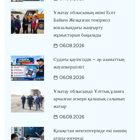
Ұлытау облысының әкімі Есет
Байкен Жезқазған теміржол
вокзалындағы жаңғырту
жұмыстарын бақылады
06.08.2026
Судағы қауіпсіздік – әр азаматтың
жауапкершілігі
06.08.2026
Ұлытау облысында Ұлттық ұланға
арналған әскери қалашық салынып
жатыр
06.08.2026
Қазақстан мектептерінде екі пәннің
атауы өзгереді