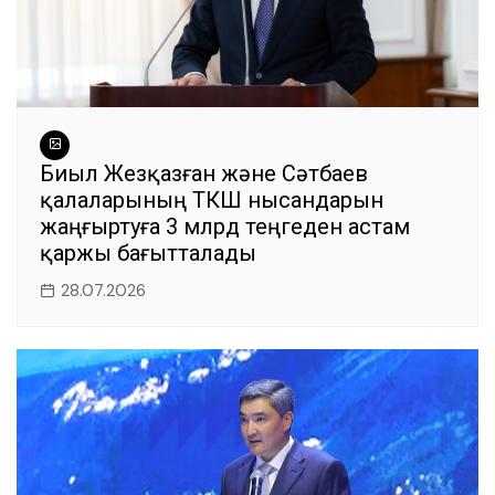
Биыл Жезқазған және Сәтбаев
қалаларының ТКШ нысандарын
жаңғыртуға 3 млрд теңгеден астам
қаржы бағытталады
28.07.2026