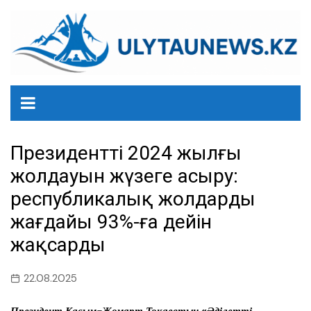
перейти
к
содержанию
Президенттің 2024 жылғы
жолдауын жүзеге асыру:
республикалық жолдардың
жағдайы 93%-ға дейін
жақсарды
22.08.2025