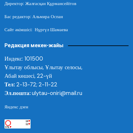
Директор: Жалғасқан Құрмансейітов
Бас редактор: Альмира Оспан
Сайт әкімшісі: Нұргүл Шамаева
Редакция мекен-жайы
Индекс: 101500
Ұлытау облысы,
Ұлытау селосы,
Абай көшесі, 22-үй
Тел:
2-13-72; 2-11-22
Эл.пошта:
ulytau-oniri@mail.ru
Яндекс дзен