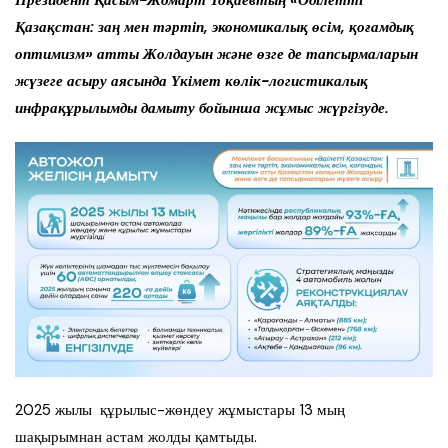
Президент Қасым-Жомарт Тоқаевтың «Әділетті
Қазақстан: заң мен тәртіп, экономикалық өсім, қоғамдық
оптимизм» атты Жолдауын және өзге де тапсырмаларын
жүзеге асыру аясында Үкімет көлік-логистикалық
инфрақұрылымды дамыту бойынша жұмыс жүргізуде.
2025 жылы құрылыс-жөндеу жұмыстары 13 мың
шақырымнан астам жолды қамтыды.