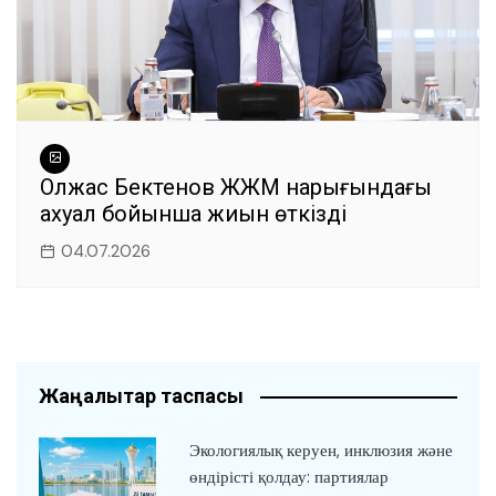
Олжас Бектенов ЖЖМ нарығындағы
ахуал бойынша жиын өткізді
04.07.2026
Жаңалықтар таспасы
Экологиялық керуен, инклюзия және
өндірісті қолдау: партиялар