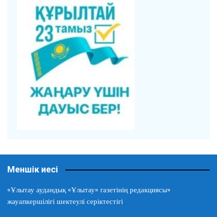
Меншік иесі
«Ұлытау аудандық «Ұлытау» газетінің редакциясы»
жауапкершілігі шектеулі серіктестігі