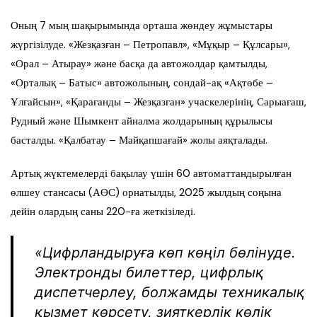
Оның 7 мың шақырымында орташа жөндеу жұмыстары
жүргізілуде. «Жезқазған – Петропавл», «Мұқыр – Құлсары»,
«Орал – Атырау» және басқа да автожолдар қамтылды,
«Орталық – Батыс» автожолының, сондай-ақ «Ақтөбе –
Ұлғайсын», «Қарағанды – Жезқазған» учаскелерінің, Сарыағаш,
Рудный және Шымкент айналма жолдарының құрылысы
басталды. «Қалбатау – Майқапшағай» жолы аяқталады.
Артық жүктемелерді бақылау үшін 60 автоматтандырылған
өлшеу стансасы (АӨС) орнатылды, 2025 жылдың соңына
дейін олардың саны 220-ға жеткізіледі.
«Цифрландыруға көп көңіл бөлінуде.
Электронды билеттер, цифрлық
диспетчерлеу, болжамды техникалық
қызмет көрсету, зияткерлік көлік