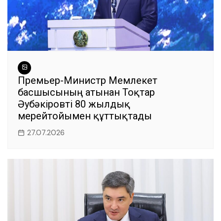
Премьер-Министр Мемлекет
басшысының атынан Тоқтар
Әубәкіровті 80 жылдық
мерейтойымен құттықтады
27.07.2026