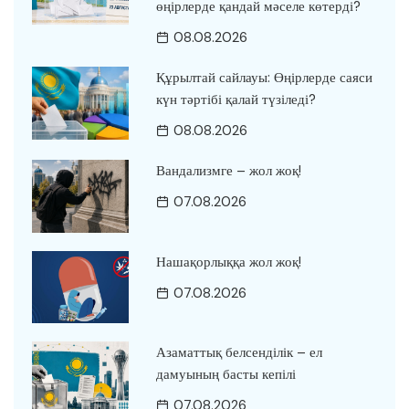
өңірлерде қандай мәселе көтерді?
08.08.2026
Құрылтай сайлауы: Өңірлерде саяси
күн тәртібі қалай түзіледі?
08.08.2026
Вандализмге – жол жоқ!
07.08.2026
Нашақорлыққа жол жоқ!
07.08.2026
Азаматтық белсенділік – ел
дамуының басты кепілі
07.08.2026