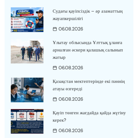
Судағы қауіпсіздік – әр азаматтың
жауапкершілігі
06.08.2026
Ұлытау облысында Ұлттық ұланға
арналған әскери қалашық салынып
жатыр
06.08.2026
Қазақстан мектептерінде екі пәннің
атауы өзгереді
06.08.2026
Қауіп төнген жағдайда қайда жүгіну
керек?
06.08.2026