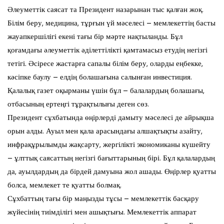
Әлеуметтік саясат та Президент назарынан тыс қалған жоқ.
Білім беру, медицина, тұрғын үй мәселесі – мемлекеттің басты
жауапкершілігі екені тағы бір мәрте нақтыланды. Бұл
қоғамдағы әлеуметтік әділеттілікті қамтамасыз етудің негізгі
тетігі. Әсіресе жастарға сапалы білім беру, оларды еңбекке,
кәсіпке баулу – елдің болашағына салынған инвестиция.
Қалалық газет оқырманы үшін бұл – балалардың болашағы,
отбасының ертеңгі тұрақтылығы деген сөз.
Президент сұхбатында өңірлерді дамыту мәселесі де айрықша
орын алды. Ауыл мен қала арасындағы алшақтықты азайту,
инфрақұрылымды жақсарту, жергілікті экономиканы күшейту
– ұлттық саясаттың негізгі бағыттарының бірі. Бұл қалалардың
да, ауылдардың да бірдей дамуына жол ашады. Өңірлер қуатты
болса, мемлекет те қуатты болмақ.
Сұхбаттың тағы бір маңызды тұсы – мемлекеттік басқару
жүйесінің тиімділігі мен ашықтығы. Мемлекеттік аппарат