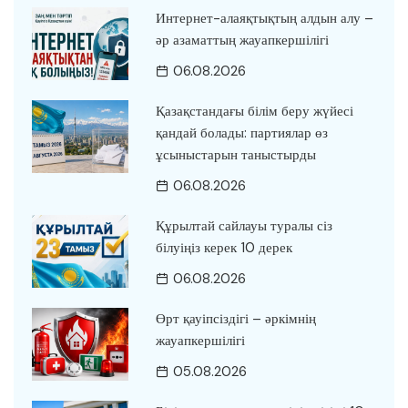
Интернет-алаяқтықтың алдын алу –
әр азаматтың жауапкершілігі
06.08.2026
Қазақстандағы білім беру жүйесі
қандай болады: партиялар өз
ұсыныстарын таныстырды
06.08.2026
Құрылтай сайлауы туралы сіз
білуіңіз керек 10 дерек
06.08.2026
Өрт қауіпсіздігі – әркімнің
жауапкершілігі
05.08.2026