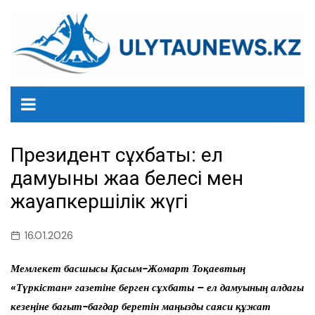
перейти
к
содержанию
Президент сұхбаты: ел
дамуының жаңа белесі мен
жауапкершілік жүгі
16.01.2026
Мемлекет басшысы Қасым-Жомарт Тоқаевтың
«Түркістан» газетіне берген сұхбаты – ел дамуының алдағы
кезеңіне бағыт-бағдар беретін маңызды саяси құжат