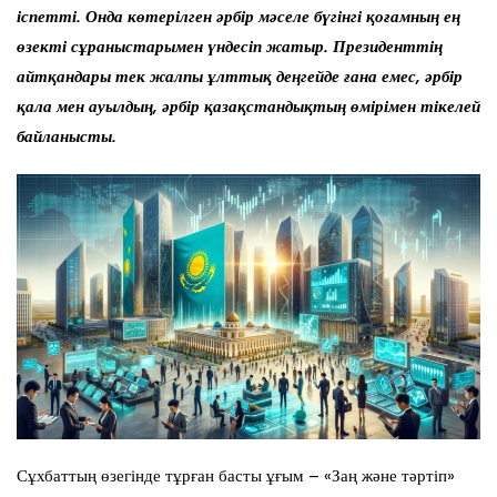
іспетті. Онда көтерілген әрбір мәселе бүгінгі қоғамның ең
өзекті сұраныстарымен үндесіп жатыр. Президенттің
айтқандары тек жалпы ұлттық деңгейде ғана емес, әрбір
қала мен ауылдың, әрбір қазақстандықтың өмірімен тікелей
байланысты.
Сұхбаттың өзегінде тұрған басты ұғым – «Заң және тәртіп»