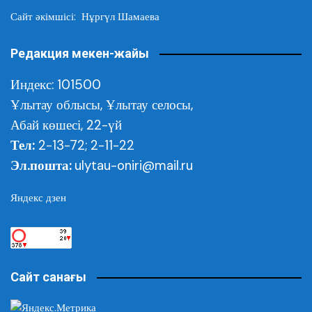
Сайт әкімшісі: Нұргүл Шамаева
Редакция мекен-жайы
Индекс: 101500
Ұлытау облысы,
Ұлытау селосы,
Абай көшесі, 22-үй
Тел:
2-13-72; 2-11-22
Эл.пошта:
ulytau-oniri@mail.ru
Яндекс дзен
Сайт санағы