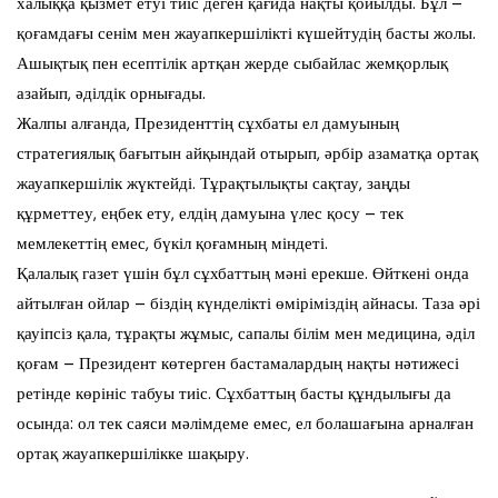
халыққа қызмет етуі тиіс деген қағида нақты қойылды. Бұл –
қоғамдағы сенім мен жауапкершілікті күшейтудің басты жолы.
Ашықтық пен есептілік артқан жерде сыбайлас жемқорлық
азайып, әділдік орнығады.
Жалпы алғанда, Президенттің сұхбаты ел дамуының
стратегиялық бағытын айқындай отырып, әрбір азаматқа ортақ
жауапкершілік жүктейді. Тұрақтылықты сақтау, заңды
құрметтеу, еңбек ету, елдің дамуына үлес қосу – тек
мемлекеттің емес, бүкіл қоғамның міндеті.
Қалалық газет үшін бұл сұхбаттың мәні ерекше. Өйткені онда
айтылған ойлар – біздің күнделікті өміріміздің айнасы. Таза әрі
қауіпсіз қала, тұрақты жұмыс, сапалы білім мен медицина, әділ
қоғам – Президент көтерген бастамалардың нақты нәтижесі
ретінде көрініс табуы тиіс. Сұхбаттың басты құндылығы да
осында: ол тек саяси мәлімдеме емес, ел болашағына арналған
ортақ жауапкершілікке шақыру.