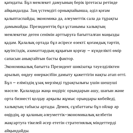
қағидаты. Бұл мемлекет дамуының берік іргетасы ретінде
айқындалды. Заң үстемдігі орнықпайынша, әділ қоғам
қалыптаспайды, экономика да, әлеуметтік сала да тұрақты
дамымайды. Президенттің бұл ұстанымы халықтың
мемлекетке деген сенімін арттыруға бағытталған маңызды
қадам. Қалалық ортада бұл әсіресе өзекті: қоғамдық тәртіп,
қауіпсіздік, азаматтардың құқығын қорғау – күнделікті өмір
сапасын анықтайтын басты фактор.
Экономикалық бағытта Президент шикізатқа тәуелділіктен
арылып, өңдеу өнеркәсібін дамыту қажеттігін нақты атап өтті.
Бұл – еліміздің ұзақ мерзімді тұрақтылығы үшін шешуші
мәселе. Қалаларда жаңа өндіріс орындарын ашу, шағын және
орта бизнесті қолдау арқылы жұмыс орындары көбейеді,
халықтың табысы артады. Демек, сұхбаттағы бұл ойлар әр
өңірдің, әр қаланың әлеуметтік-экономикалық келбетін
жақсартуға тікелей әсер ететін стратегиялық міндеттерді
айқындайды.