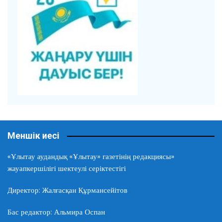
Меншік иесі
«Ұлытау аудандық «Ұлытау» газетінің редакциясы»
жауапкершілігі шектеулі серіктестігі
Директор: Жалғасқан Құрмансейітов
Бас редактор: Альмира Оспан