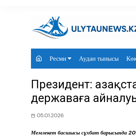
перейти
к
содержанию
Аудан тынысы
Көк
Ресми
Президент
Президент: Қазақс
Үкімет
державаға айналу
Парламент
Облыс әкімдігі
05.01.2026
Өңір басшылығы
Мемлекет басшысы сұхбат барысында 2