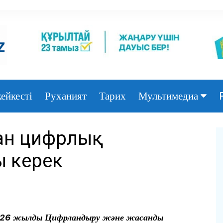
ейкесті
Руханият
Тарих
Мультимедиа
Фото
тан цифрлық
Видео
ы керек
026 жылды Цифрландыру және жасанды