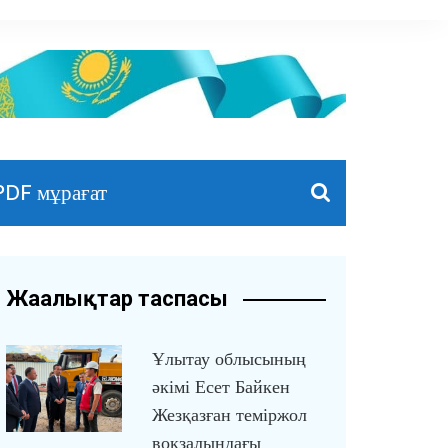
PDF мұрағат
Жаңалықтар таспасы
Ұлытау облысының
әкімі Есет Байкен
Жезқазған теміржол
вокзалындағы