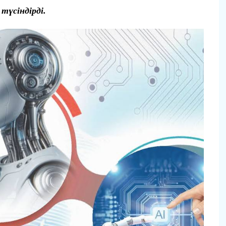
үсіндірді.