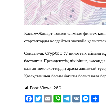
Қасым-Жомарт Тоқаев елімізде финтех комп
стартаптарды қолдайтын экожүйе қалыптасқ
Сондай-ақ CryptoCity пилоттық аймағы қ
басталған. Президенттің пікірінше, жасанды 
қалған мемлекеттердің арасы алшақтай түс
Қазақстанның басым бағыты болып қала бер
Post Views:
260
F
T
E
W
T
V
M
О