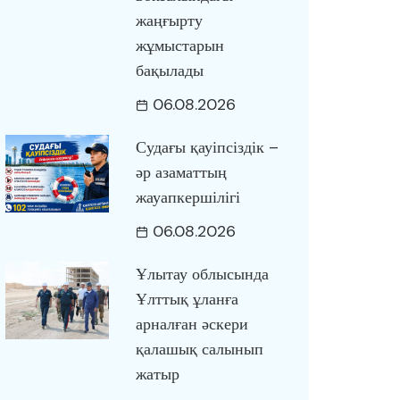
жаңғырту
жұмыстарын
бақылады
06.08.2026
Судағы қауіпсіздік –
әр азаматтың
жауапкершілігі
06.08.2026
Ұлытау облысында
Ұлттық ұланға
арналған әскери
қалашық салынып
жатыр