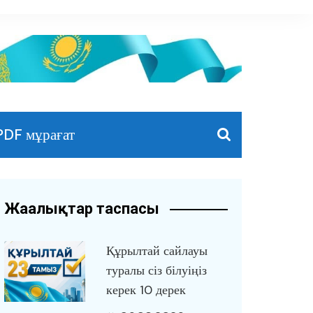
PDF мұрағат
Жаңалықтар таспасы
Құрылтай сайлауы
туралы сіз білуіңіз
керек 10 дерек