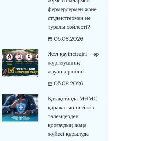
жұмысшылармен,
фермерлермен және
студенттермен не
туралы сөйлесті?
05.08.2026
Жол қауіпсіздігі – әр
жүргізушінің
жауапкершілігі
05.08.2026
Қазақстанда МӘМС
қаражатын негізсіз
төлемдерден
қорғаудың жаңа
жүйесі құрылуда