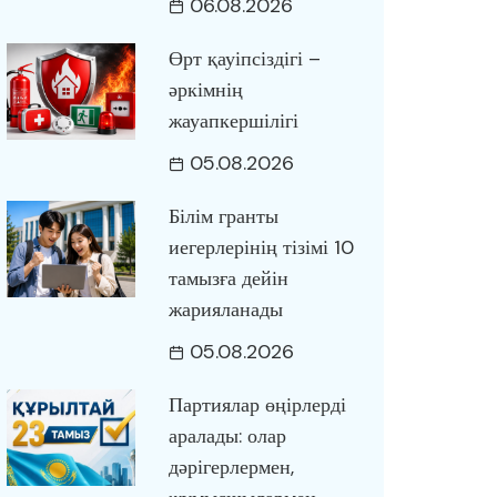
06.08.2026
Өрт қауіпсіздігі –
әркімнің
жауапкершілігі
05.08.2026
Білім гранты
иегерлерінің тізімі 10
тамызға дейін
жарияланады
05.08.2026
Партиялар өңірлерді
аралады: олар
дәрігерлермен,