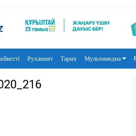
ейкесті
Руханият
Тарих
Мультимедиа
Фото
020_216
Видео