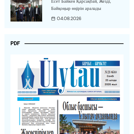
Есет Байкен Қарсақбай, Жезді,
Байқоңыр өңірін аралады
04.08.2026
PDF