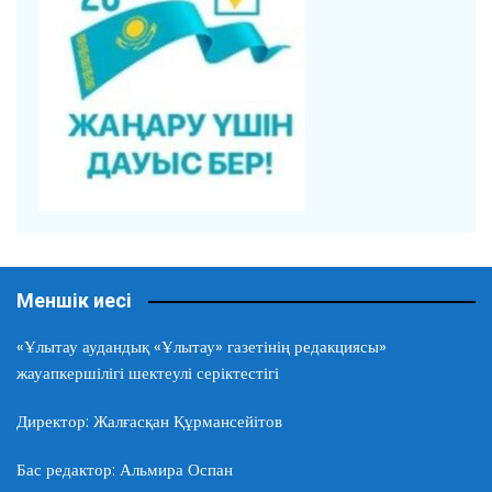
Меншік иесі
«Ұлытау аудандық «Ұлытау» газетінің редакциясы»
жауапкершілігі шектеулі серіктестігі
Директор: Жалғасқан Құрмансейітов
Бас редактор: Альмира Оспан