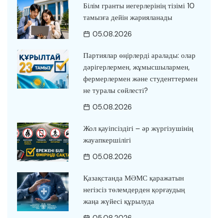
Білім гранты иегерлерінің тізімі 10
тамызға дейін жарияланады
05.08.2026
Партиялар өңірлерді аралады: олар
дәрігерлермен, жұмысшылармен,
фермерлермен және студенттермен
не туралы сөйлесті?
05.08.2026
Жол қауіпсіздігі – әр жүргізушінің
жауапкершілігі
05.08.2026
Қазақстанда МӘМС қаражатын
негізсіз төлемдерден қорғаудың
жаңа жүйесі құрылуда