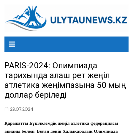
перейти
к
содержанию
PARIS-2024: Олимпиада
тарихында алғаш рет жеңіл
атлетика жеңімпазына 50 мың
доллар беріледі
29.07.2024
Қаражатты Бүкіләлемдік жеңіл атлетика федерациясы
арнайы бөледі. Бұған дейін Халықаралық Олимпиада