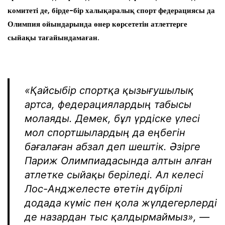
комитеті де, бірде-бір халықаралық спорт федерациясы да
Олимпия ойындарында өнер көрсететін атлеттерге
сыйақы тағайындамаған.
«Қайсыбір спортқа қызығушылық
артса, федерациялардың табысы
молаяды. Демек, бұл үрдіске үлесі
мол спортшылардың да еңбегін
бағалаған абзал деп шештік. Әзірге
Париж Олимпиадасында алтын алған
атлетке сыйақы беріледі. Ал келесі
Лос-Анджелесте өтетін дүбірлі
додада күміс пен қола жүлдегерлерді
де назардан тыс қалдырмаймыз», —