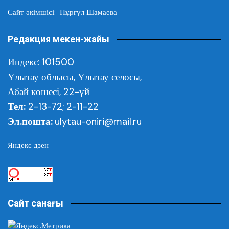
Сайт әкімшісі: Нұргүл Шамаева
Редакция мекен-жайы
Индекс: 101500
Ұлытау облысы,
Ұлытау селосы,
Абай көшесі, 22-үй
Тел:
2-13-72; 2-11-22
Эл.пошта:
ulytau-oniri@mail.ru
Яндекс дзен
Сайт санағы