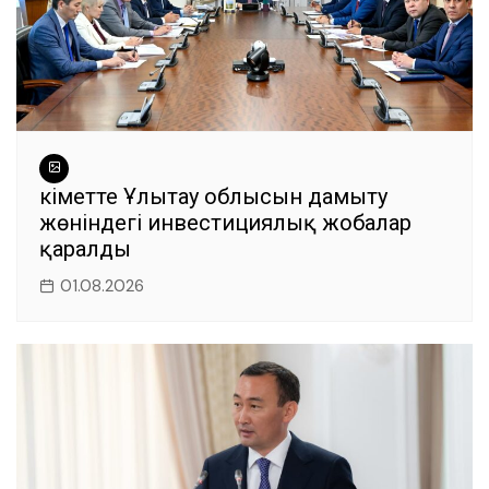
Үкіметте Ұлытау облысын дамыту
жөніндегі инвестициялық жобалар
қаралды
01.08.2026