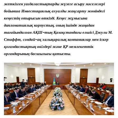
жеткізген уағдаластықтарды жүзеге асыру мәселелері
бойынша Инвестициялық ахуалды жақсарту жөніндегі
кеңестің отырысын өткізді. Кеңес жұмысына
дипломатиялық корпустың, оның ішінде жаңадан
тағайындалған АҚШ-тың Қазақстандағы елшісі Джули М.
Стаффт, сондай-ақ халықаралық компаниялар мен іскер
қоғамдастықтың өкілдері және ҚР мемлекеттік
органдарының басшылығы қатысты.