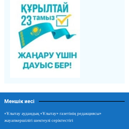
Меншік иесі
«Ұлытау аудандық «Ұлытау» газетінің редакциясы»
жауапкершілігі шектеулі серіктестігі