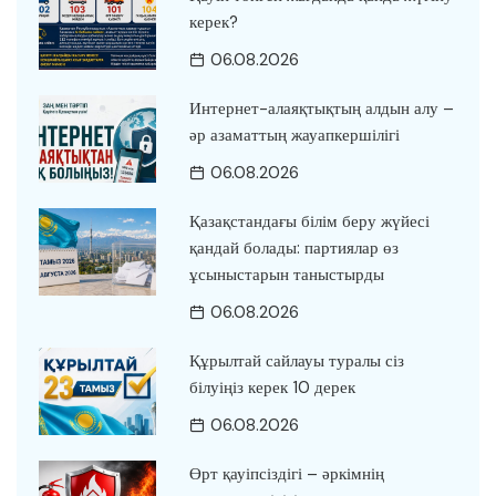
керек?
06.08.2026
Интернет-алаяқтықтың алдын алу –
әр азаматтың жауапкершілігі
06.08.2026
Қазақстандағы білім беру жүйесі
қандай болады: партиялар өз
ұсыныстарын таныстырды
06.08.2026
Құрылтай сайлауы туралы сіз
білуіңіз керек 10 дерек
06.08.2026
Өрт қауіпсіздігі – әркімнің