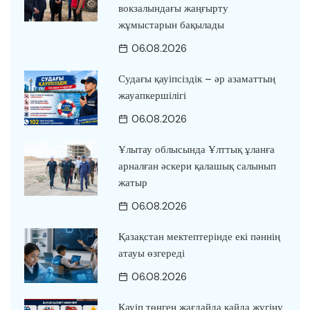
вокзалындағы жаңғырту
жұмыстарын бақылады
06.08.2026
Судағы қауіпсіздік – әр азаматтың
жауапкершілігі
06.08.2026
Ұлытау облысында Ұлттық ұланға
арналған әскери қалашық салынып
жатыр
06.08.2026
Қазақстан мектептерінде екі пәннің
атауы өзгереді
06.08.2026
Қауіп төнген жағдайда қайда жүгіну