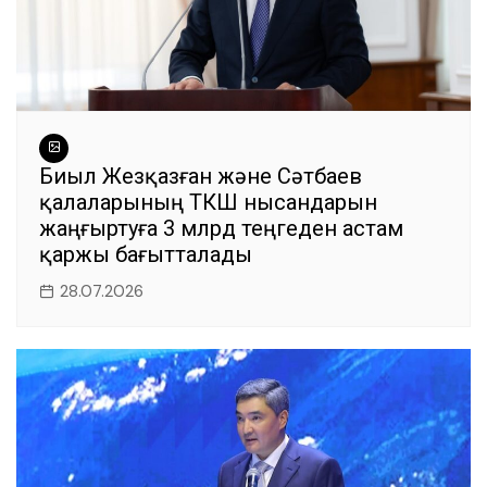
Биыл Жезқазған және Сәтбаев
қалаларының ТКШ нысандарын
жаңғыртуға 3 млрд теңгеден астам
қаржы бағытталады
28.07.2026