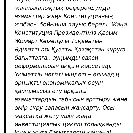
жалпыхалықтық референдумда
азаматтар жаңа Конституцияның
жобасы бойынша дауыс береді. Жаңа
Конституция Президентіміз Қасым-
Жомарт Кемелұлы Тоқаевтың
Әділетті әрі Қуатты Қазақстан құруға
бағытталған ауқымды саяси
реформаларын айқын көрсетеді.
Үкіметтің негізгі міндеті – еліміздің
орнықты экономикалық өсуін
қамтамасыз ету арқылы
азаматтардың табысын арттыру және
өмір сүру сапасын жақсарту. Осы
мақсатқа жету үшін жаңа
инвестициялық циклді толыққанды
іске қосуға бағытталған кешенді