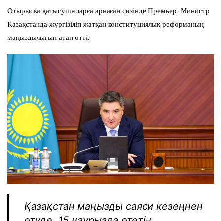
Отырысқа қатысушыларға арнаған сөзінде Премьер-Министр
Қазақстанда жүргізіліп жатқан конституциялық реформаның
маңыздылығын атап өтті.
Қазақстан маңызды саяси кезеңнен
өтуде. 15 наурызда өтетін