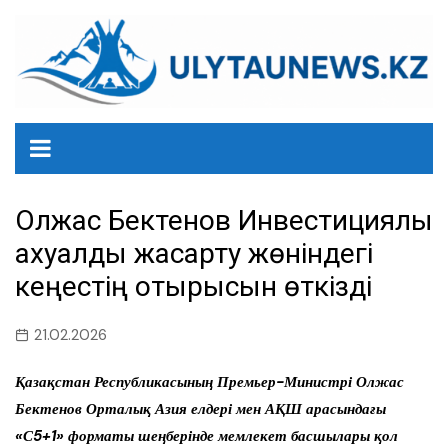
перейти
к
содержанию
Олжас Бектенов Инвестициялық
ахуалды жақсарту жөніндегі
кеңестің отырысын өткізді
21.02.2026
Қазақстан Республикасының Премьер-Министрі Олжас
Бектенов Орталық Азия елдері мен АҚШ арасындағы
«С5+1» форматы шеңберінде мемлекет басшылары қол