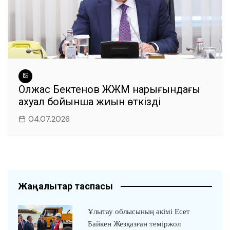
Олжас Бектенов ЖЖМ нарығындағы
ахуал бойынша жиын өткізді
04.07.2026
Жаңалықтар таспасы
Ұлытау облысының әкімі Есет
Байкен Жезқазған теміржол