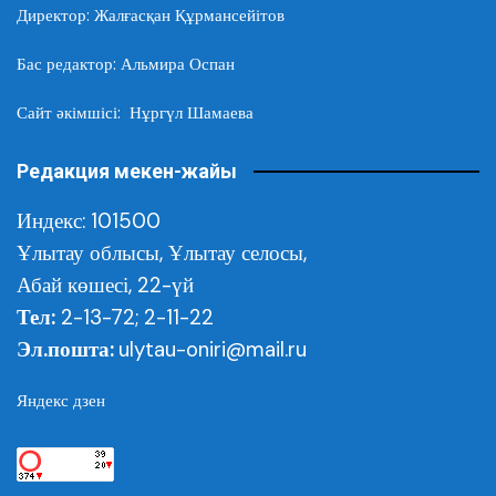
Директор: Жалғасқан Құрмансейітов
Бас редактор: Альмира Оспан
Сайт әкімшісі: Нұргүл Шамаева
Редакция мекен-жайы
Индекс: 101500
Ұлытау облысы,
Ұлытау селосы,
Абай көшесі, 22-үй
Тел:
2-13-72; 2-11-22
Эл.пошта:
ulytau-oniri@mail.ru
Яндекс дзен