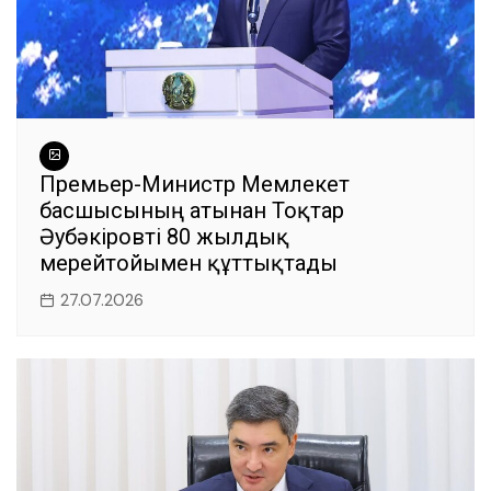
Премьер-Министр Мемлекет
басшысының атынан Тоқтар
Әубәкіровті 80 жылдық
мерейтойымен құттықтады
27.07.2026