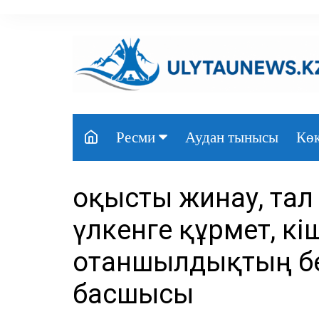
перейти
к
содержанию
Аудан тынысы
Көк
Ресми
Президент
Қоқысты жинау, тал 
Үкімет
үлкенге құрмет, кіш
Парламент
отаншылдықтың бе
Облыс әкімдігі
басшысы
Өңір басшылығы