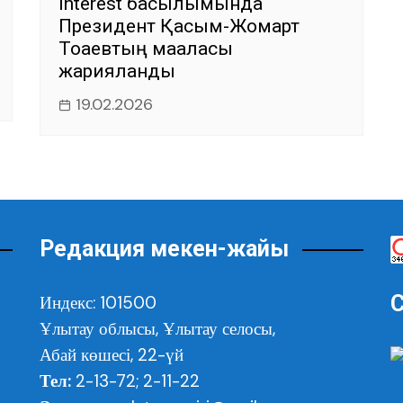
Interest басылымында
Президент Қасым-Жомарт
Тоқаевтың мақаласы
жарияланды
19.02.2026
Редакция мекен-жайы
С
Индекс: 101500
Ұлытау облысы,
Ұлытау селосы,
Абай көшесі, 22-үй
Тел:
2-13-72; 2-11-22