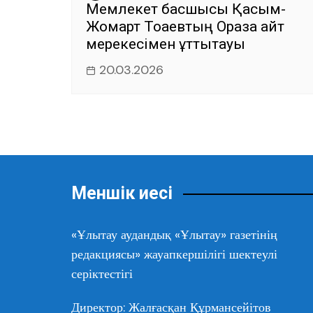
Мемлекет басшысы Қасым-
Жомарт Тоқаевтың Ораза айт
мерекесімен құттықтауы
20.03.2026
Меншік иесі
«Ұлытау аудандық «Ұлытау» газетінің
редакциясы» жауапкершілігі шектеулі
серіктестігі
Директор: Жалғасқан Құрмансейітов