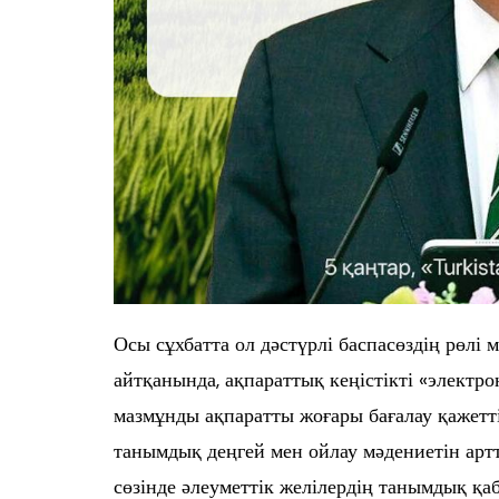
Осы сұхбатта ол дәстүрлі баспасөздің рөлі
айтқанында, ақпараттық кеңістікті «электр
мазмұнды ақпаратты жоғары бағалау қажеттіг
танымдық деңгей мен ойлау мәдениетін арт
сөзінде әлеуметтік желілердің танымдық қа