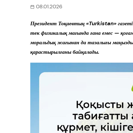
08.01.2026
Президент Тоқаевтың «Turkistan» газеті
тек физикалық мағында ғана емес — қоғ
моральдық жағынан да тазалығы маңызды 
қарастырылғаны байқалады.