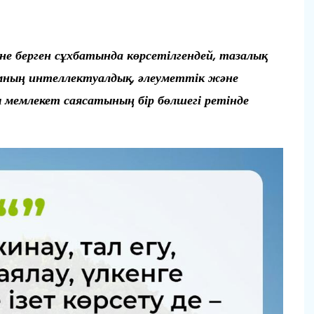
не берген сұхбатында көрсетілгендей, тазалық
амның интеллектуалдық, әлеуметтік және
мемлекет саясатының бір бөлшегі ретінде