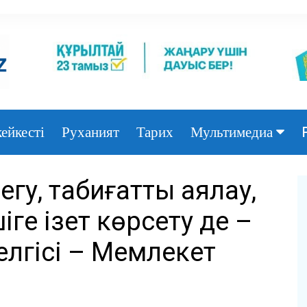
ейкесті
Руханият
Тарих
Мультимедиа
Фото
егу, табиғатты аялау,
Видео
іге ізет көрсету де –
лгісі – Мемлекет