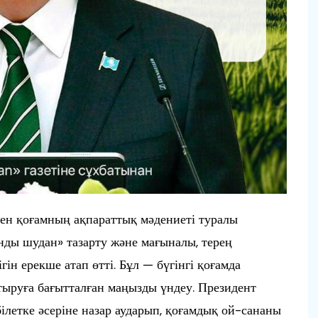
 мен қоғамның ақпараттық мәдениеті туралы
онды шудан» тазарту және мағыналы, терең
ін ерекше атап өтті. Бұл — бүгінгі қоғамда
тыруға бағытталған маңызды үндеу. Президент
білетке әсеріне назар аударып, қоғамдық ой-сананы