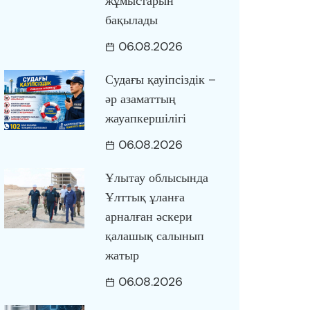
жұмыстарын
бақылады
06.08.2026
Судағы қауіпсіздік –
әр азаматтың
жауапкершілігі
06.08.2026
Ұлытау облысында
Ұлттық ұланға
арналған әскери
қалашық салынып
жатыр
06.08.2026