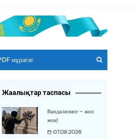
PDF мұрағат
Жаңалықтар таспасы
Вандализмге – жол
жоқ!
07.08.2026