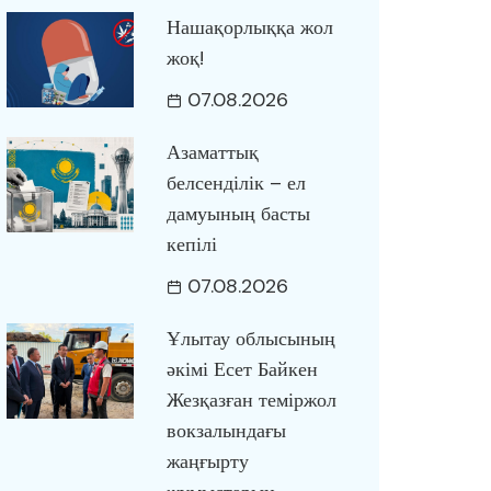
Нашақорлыққа жол
жоқ!
07.08.2026
Азаматтық
белсенділік – ел
дамуының басты
кепілі
07.08.2026
Ұлытау облысының
әкімі Есет Байкен
Жезқазған теміржол
вокзалындағы
жаңғырту