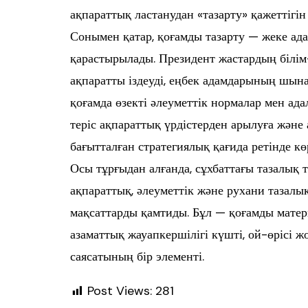
ақпараттық ластанудан «тазарту» қажеттігін 
Сонымен қатар, қоғамды тазарту — жеке ад
қарастырылады. Президент жастардың білі
ақпаратты іздеуді, еңбек адамдарының шына
қоғамда өзекті әлеуметтік нормалар мен а
теріс ақпараттық үрдістерден арылуға және
бағытталған стратегиялық қағида ретінде көр
Осы тұрғыдан алғанда, сұхбаттағы тазалық т
ақпараттық, әлеуметтік және рухани тазал
мақсаттарды қамтиды. Бұл — қоғамды матери
азаматтық жауапкершілігі күшті, ой-өрісі 
саясатының бір элементі.
Post Views:
281