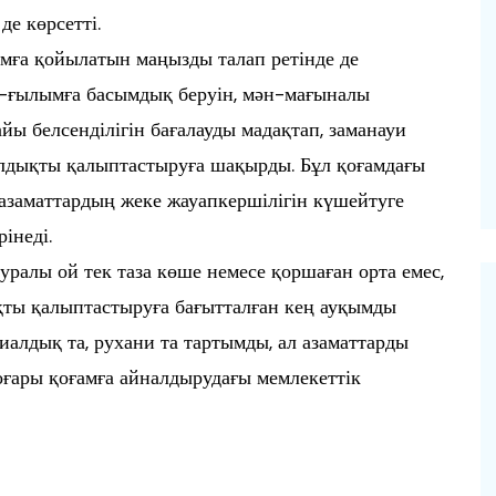
де көрсетті.
амға қойылатын маңызды талап ретінде де
м-ғылымға басымдық беруін, мән-мағыналы
йы белсенділігін бағалауды мадақтап, заманауи
далдықты қалыптастыруға шақырды. Бұл қоғамдағы
 азаматтардың жеке жауапкершілігін күшейтуге
інеді.
уралы ой тек таза көше немесе қоршаған орта емес,
ықты қалыптастыруға бағытталған кең ауқымды
алдық та, рухани та тартымды, ал азаматтарды
жоғары қоғамға айналдырудағы мемлекеттік