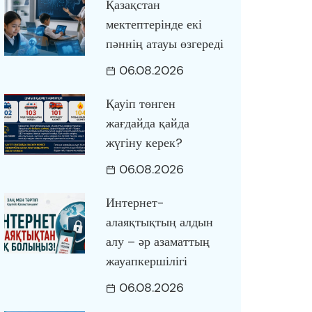
Қазақстан
мектептерінде екі
пәннің атауы өзгереді
06.08.2026
Қауіп төнген
жағдайда қайда
жүгіну керек?
06.08.2026
Интернет-
алаяқтықтың алдын
алу – әр азаматтың
жауапкершілігі
06.08.2026