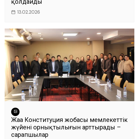
қолдайды
13.02.2026
Жаңа Конституция жобасы мемлекеттік
жүйенің орнықтылығын арттырады –
сарапшылар