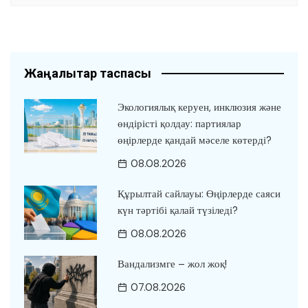
Жаңалықтар таспасы
Экологиялық керуен, инклюзия және
өндірісті қолдау: партиялар
өңірлерде қандай мәселе көтерді?
08.08.2026
Құрылтай сайлауы: Өңірлерде саяси
күн тәртібі қалай түзіледі?
08.08.2026
Вандализмге – жол жоқ!
07.08.2026