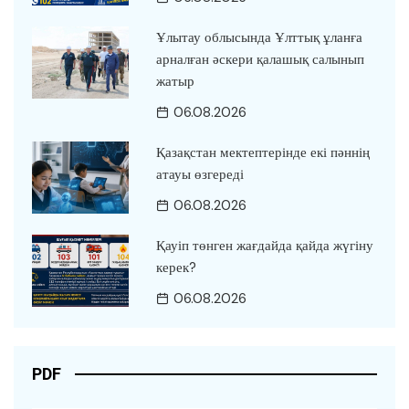
Ұлытау облысында Ұлттық ұланға
арналған әскери қалашық салынып
жатыр
06.08.2026
Қазақстан мектептерінде екі пәннің
атауы өзгереді
06.08.2026
Қауіп төнген жағдайда қайда жүгіну
керек?
06.08.2026
PDF