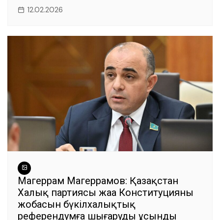
12.02.2026
Магеррам Магеррамов: Қазақстан
Халық партиясы жаңа Конституцияның
жобасын бүкілхалықтық
референдумға шығаруды ұсынды