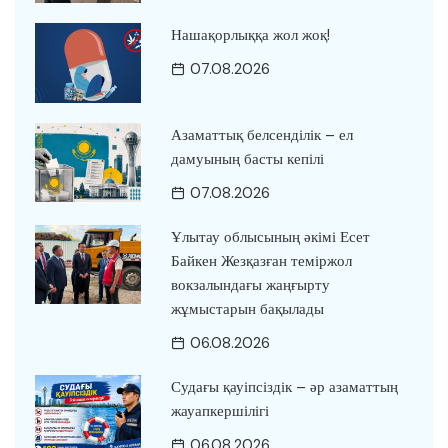
Нашақорлыққа жол жоқ!
07.08.2026
Азаматтық белсенділік – ел
дамуының басты кепілі
07.08.2026
Ұлытау облысының әкімі Есет
Байкен Жезқазған теміржол
вокзалындағы жаңғырту
жұмыстарын бақылады
06.08.2026
Судағы қауіпсіздік – әр азаматтың
жауапкершілігі
06.08.2026