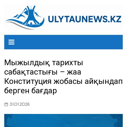
перейти
к
содержанию
Мыңжылдық тарихтың
сабақтастығы – жаңа
Конституция жобасы айқындап
берген бағдар
31.01.2026