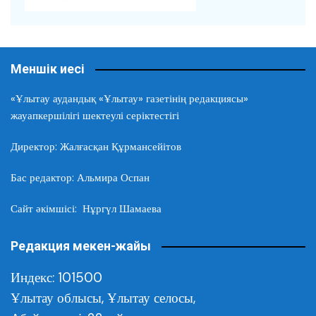
Меншік иесі
«Ұлытау аудандық «Ұлытау» газетінің редакциясы»
жауапкершілігі шектеулі серіктестігі
Директор: Жалғасқан Құрмансейітов
Бас редактор: Альмира Оспан
Сайт әкімшісі: Нұргүл Шамаева
Редакция мекен-жайы
Индекс: 101500
Ұлытау облысы,
Ұлытау селосы,