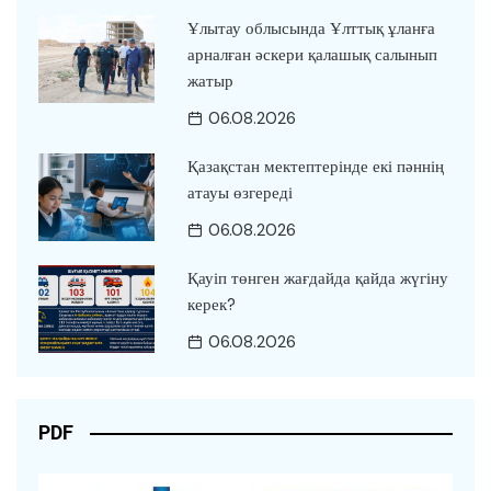
Ұлытау облысында Ұлттық ұланға
арналған әскери қалашық салынып
жатыр
06.08.2026
Қазақстан мектептерінде екі пәннің
атауы өзгереді
06.08.2026
Қауіп төнген жағдайда қайда жүгіну
керек?
06.08.2026
PDF