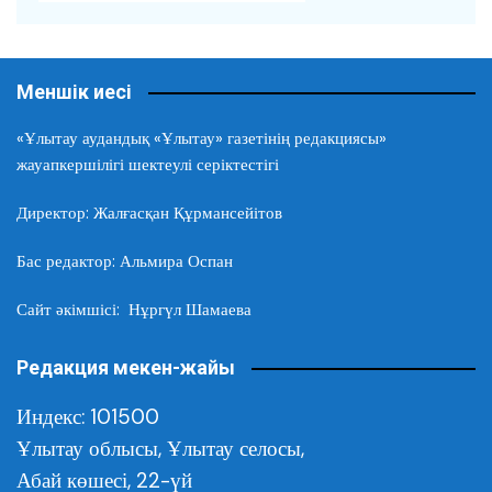
Меншік иесі
«Ұлытау аудандық «Ұлытау» газетінің редакциясы»
жауапкершілігі шектеулі серіктестігі
Директор: Жалғасқан Құрмансейітов
Бас редактор: Альмира Оспан
Сайт әкімшісі: Нұргүл Шамаева
Редакция мекен-жайы
Индекс: 101500
Ұлытау облысы,
Ұлытау селосы,
Абай көшесі, 22-үй