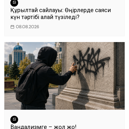
Құрылтай сайлауы: Өңірлерде саяси
күн тәртібі қалай түзіледі?
08.08.2026
Вандализмге – жол жоқ!