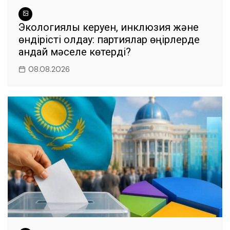
Экологиялық керуен, инклюзия және
өндірісті қолдау: партиялар өңірлерде
қандай мәселе көтерді?
08.08.2026