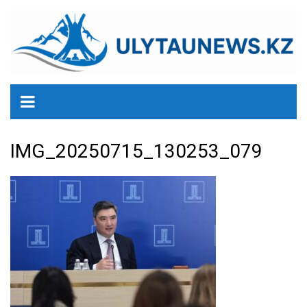
перейти
к
содержанию
IMG_20250715_130253_079