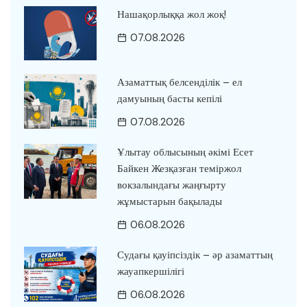
Нашақорлыққа жол жоқ!
07.08.2026
Азаматтық белсенділік – ел
дамуының басты кепілі
07.08.2026
Ұлытау облысының әкімі Есет
Байкен Жезқазған теміржол
вокзалындағы жаңғырту
жұмыстарын бақылады
06.08.2026
Судағы қауіпсіздік – әр азаматтың
жауапкершілігі
06.08.2026