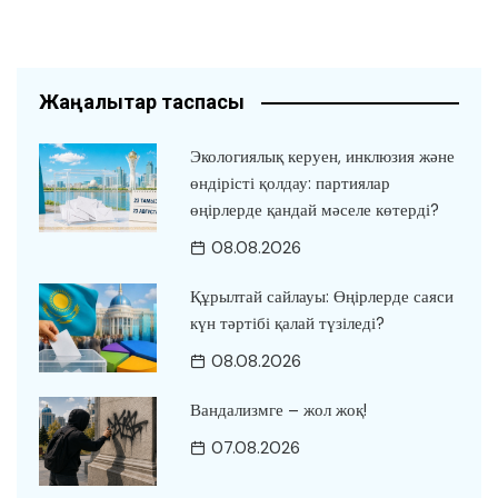
Жаңалықтар таспасы
Экологиялық керуен, инклюзия және
өндірісті қолдау: партиялар
өңірлерде қандай мәселе көтерді?
08.08.2026
Құрылтай сайлауы: Өңірлерде саяси
күн тәртібі қалай түзіледі?
08.08.2026
Вандализмге – жол жоқ!
07.08.2026