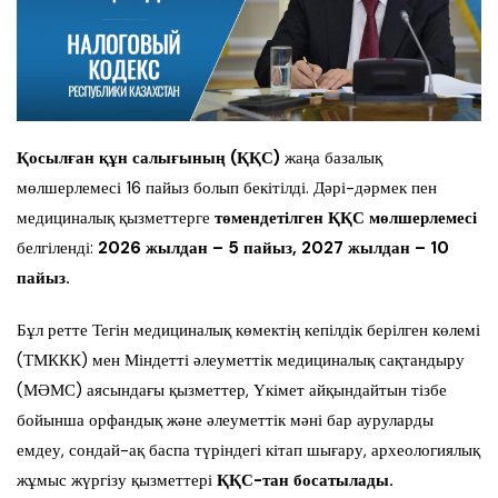
Қосылған құн салығының (ҚҚС)
жаңа базалық
мөлшерлемесі 16 пайыз болып бекітілді. Дәрі-дәрмек пен
медициналық қызметтерге
төмендетілген ҚҚС мөлшерлемесі
белгіленді:
2026 жылдан –
5 пайыз, 2027 жылдан –
10
пайыз.
Бұл ретте Тегін медициналық көмектің кепілдік берілген көлемі
(ТМККК) мен Міндетті әлеуметтік медициналық сақтандыру
(МӘМС) аясындағы қызметтер, Үкімет айқындайтын тізбе
бойынша орфандық және әлеуметтік мәні бар ауруларды
емдеу, сондай-ақ баспа түріндегі кітап шығару, археологиялық
жұмыс жүргізу қызметтері
ҚҚС-тан босатылады.