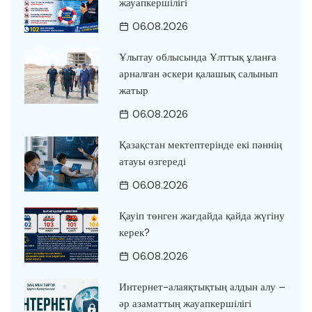
жауапкершілігі
06.08.2026
Ұлытау облысында Ұлттық ұланға
арналған әскери қалашық салынып
жатыр
06.08.2026
Қазақстан мектептерінде екі пәннің
атауы өзгереді
06.08.2026
Қауіп төнген жағдайда қайда жүгіну
керек?
06.08.2026
Интернет-алаяқтықтың алдын алу –
әр азаматтың жауапкершілігі