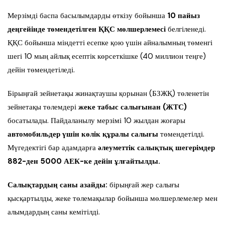
Мерзімді баспа басылымдарды өткізу бойынша
10 пайыз
деңгейінде төмендетілген ҚҚС мөлшерлемесі
белгіленеді.
ҚҚС бойынша міндетті есепке қою үшін айналымның төменгі
шегі 10 мың айлық есептік көрсеткішке (40 миллион теңге)
дейін төмендетіледі.
Бірыңғай зейнетақы жинақтаушы қорынан (БЗЖҚ) төленетін
зейнетақы төлемдері
жеке табыс салығынан (ЖТС)
босатылады. Пайдаланылу мерзімі 10 жылдан жоғары
автомобильдер үшін көлік құралы салығы
төмендетілді.
Мүгедектігі бар адамдарға
әлеуметтік салықтық шегерімдер
882-ден 5000 АЕК-ке дейін ұлғайтылды.
Салықтардың саны азайды:
бірыңғай жер салығы
қысқартылды, жеке төлемақылар бойынша мөлшерлемелер мен
алымдардың саны кемітілді.