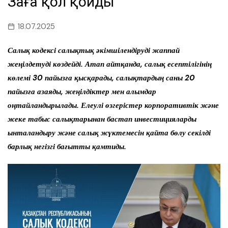
Заңға қол қойды
18.07.2025
Салық кодексі салықтық әкімшілендіруді жаппай
жеңілдетуді көздейді. Атап айтқанда, салық есептілігінің
көлемі 30 пайызға қысқарады, салықтардың саны 20
пайызға азаяды, жеңілдіктер мен алымдар
оңтайландырылады. Елеулі өзгерістер корпоративтік және
жеке табыс салықтарынан бастап инвестицияларды
ынталандыру және салық жүктемесін қайта бөлу секілді
барлық негізгі бағытты қамтиды.