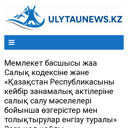
перейти
к
содержанию
Мемлекет басшысы жаңа
Салық кодексіне және
«Қазақстан Республикасының
кейбір заңнамалық актілеріне
салық салу мәселелері
бойынша өзгерістер мен
толықтырулар енгізу туралы»