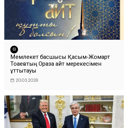
Мемлекет басшысы Қасым-Жомарт
Тоқаевтың Ораза айт мерекесімен
құттықтауы
20.03.2026