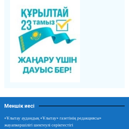
Меншік иесі
«Ұлытау аудандық «Ұлытау» газетінің редакциясы»
жауапкершілігі шектеулі серіктестігі