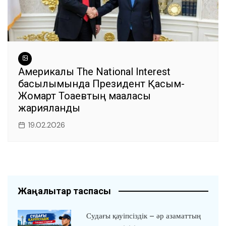
Америкалық The National Interest
басылымында Президент Қасым-
Жомарт Тоқаевтың мақаласы
жарияланды
19.02.2026
Жаңалықтар таспасы
Судағы қауіпсіздік – әр азаматтың