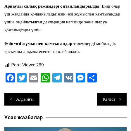
Арнаулы салық режимдері оңтайландырылды.
Енді олар
үш жағдайда қолданылады: өзін-өзі жұмыспен қамтығандар
үшін, оңайлатылған декларация негізінде және шаруа
қожалықтары үшін.
Өзін-өзі жұмыспен қамтығандар
төлемдерді мобильдік
қосымша арқылы есептеп, төлей алады.
Post Views:
269
F
T
E
W
T
V
M
О
a
wi
m
h
el
K
e
тп
c
tt
ai
at
e
ss
ра
Навигация
Алдыңғы
Келесі
e
er
l
s
gr
e
ви
по
b
A
a
n
ть
Ұқсас жазбалар
записям
o
p
m
g