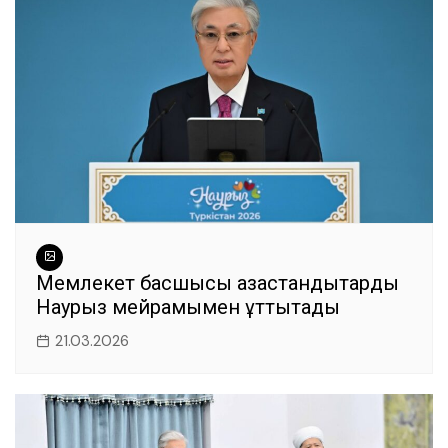
o
p
er
k
Мемлекет басшысы қазақстандықтарды
Наурыз мейрамымен құттықтады
21.03.2026