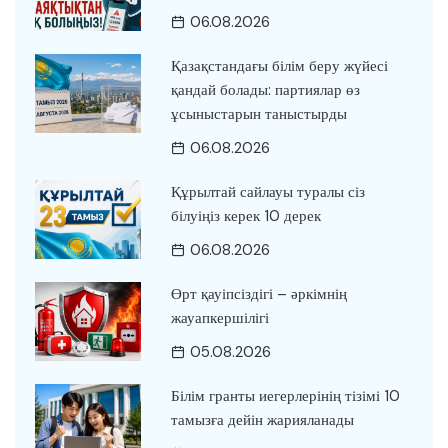
06.08.2026
Қазақстандағы білім беру жүйесі
қандай болады: партиялар өз
ұсыныстарын таныстырды
06.08.2026
Құрылтай сайлауы туралы сіз
білуіңіз керек 10 дерек
06.08.2026
Өрт қауіпсіздігі – әркімнің
жауапкершілігі
05.08.2026
Білім гранты иегерлерінің тізімі 10
тамызға дейін жарияланады