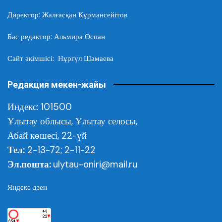
Директор: Жалғасқан Құрмансейітов
Бас редактор: Альмира Оспан
Сайт әкімшісі: Нұргүл Шамаева
Редакция мекен-жайы
Индекс: 101500
Ұлытау облысы,
Ұлытау селосы,
Абай көшесі, 22-үй
Тел:
2-13-72; 2-11-22
Эл.пошта:
ulytau-oniri@mail.ru
Яндекс дзен