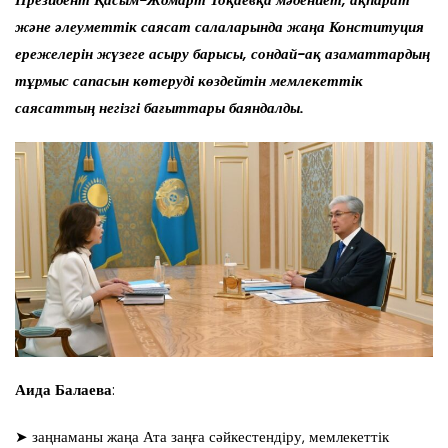
Президент Қасым-Жомарт Тоқаевқа мәдениет, ақпарат
және әлеуметтік саясат салаларында жаңа Конституция
ережелерін жүзеге асыру барысы, сондай-ақ азаматтардың
тұрмыс сапасын көтеруді көздейтін мемлекеттік
саясаттың негізгі бағыттары баяндалды.
Аида Балаева
:
➤ заңнаманы жаңа Ата заңға сәйкестендіру, мемлекеттік