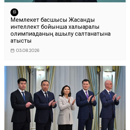
Мемлекет басшысы Жасанды
интеллект бойынша халықаралық
олимпиаданың ашылу салтанатына
қатысты
03.08.2026