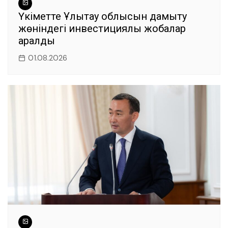
Үкіметте Ұлытау облысын дамыту
жөніндегі инвестициялық жобалар
қаралды
01.08.2026