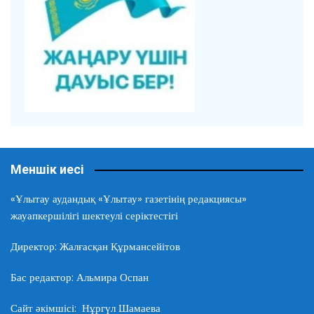
Меншік иесі
«Ұлытау аудандық «Ұлытау» газетінің редакциясы»
жауапкершілігі шектеулі серіктестігі
Директор: Жалғасқан Құрмансейітов
Бас редактор: Альмира Оспан
Сайт әкімшісі: Нұргүл Шамаева