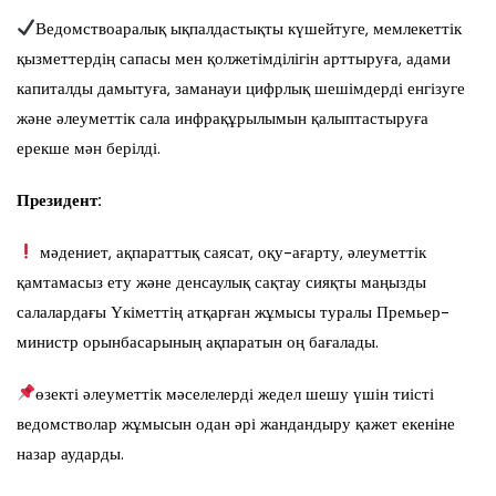
Ведомствоаралық ықпалдастықты күшейтуге, мемлекеттік
қызметтердің сапасы мен қолжетімділігін арттыруға, адами
капиталды дамытуға, заманауи цифрлық шешімдерді енгізуге
және әлеуметтік сала инфрақұрылымын қалыптастыруға
ерекше мән берілді.
Президент:
мәдениет, ақпараттық саясат, оқу-ағарту, әлеуметтік
қамтамасыз ету және денсаулық сақтау сияқты маңызды
салалардағы Үкіметтің атқарған жұмысы туралы Премьер-
министр орынбасарының ақпаратын оң бағалады.
өзекті әлеуметтік мәселелерді жедел шешу үшін тиісті
ведомстволар жұмысын одан әрі жандандыру қажет екеніне
назар аударды.