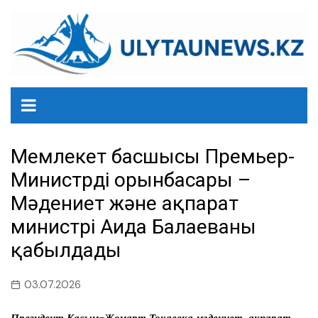
перейти
к
содержанию
Мемлекет басшысы Премьер-
Министрдің орынбасары –
Мәдениет және ақпарат
министрі Аида Балаеваны
қабылдады
03.07.2026