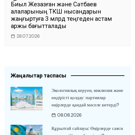
Биыл Жезқазған және Сәтбаев
қалаларының ТКШ нысандарын
жаңғыртуға 3 млрд теңгеден астам
қаржы бағытталады
28.07.2026
Жаңалықтар таспасы
Экологиялық керуен, инклюзия және
өндірісті қолдау: партиялар
өңірлерде қандай мәселе көтерді?
08.08.2026
Құрылтай сайлауы: Өңірлерде саяси