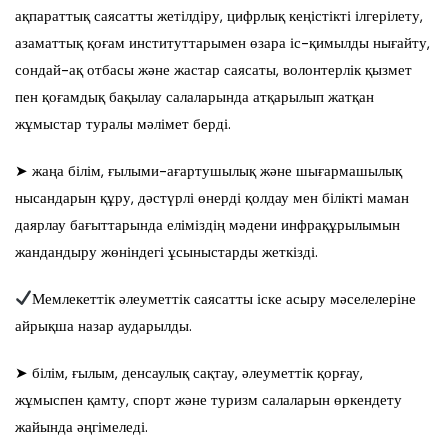
ақпараттық саясатты жетілдіру, цифрлық кеңістікті ілгерілету,
азаматтық қоғам институттарымен өзара іс-қимылды нығайту,
сондай-ақ отбасы және жастар саясаты, волонтерлік қызмет
пен қоғамдық бақылау салаларында атқарылып жатқан
жұмыстар туралы мәлімет берді.
➤ жаңа білім, ғылыми-ағартушылық және шығармашылық
нысандарын құру, дәстүрлі өнерді қолдау мен білікті маман
даярлау бағыттарында еліміздің мәдени инфрақұрылымын
жандандыру жөніндегі ұсыныстарды жеткізді.
Мемлекеттік әлеуметтік саясатты іске асыру мәселелеріне
айрықша назар аударылды.
➤ білім, ғылым, денсаулық сақтау, әлеуметтік қорғау,
жұмыспен қамту, спорт және туризм салаларын өркендету
жайында әңгімеледі.