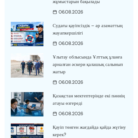
жұмыстарын бақылады
06.08.2026
Судағы қауіпсіздік – әр азаматтың
жауапкершілігі
06.08.2026
Ұлытау облысында Ұлттық ұланға
арналған әскери қалашық салынып
жатыр
06.08.2026
Қазақстан мектептерінде екі пәннің
атауы өзгереді
06.08.2026
Қауіп төнген жағдайда қайда жүгіну
керек?