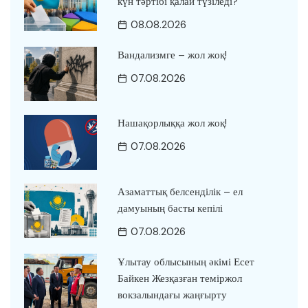
күн тәртібі қалай түзіледі?
08.08.2026
Вандализмге – жол жоқ!
07.08.2026
Нашақорлыққа жол жоқ!
07.08.2026
Азаматтық белсенділік – ел
дамуының басты кепілі
07.08.2026
Ұлытау облысының әкімі Есет
Байкен Жезқазған теміржол
вокзалындағы жаңғырту