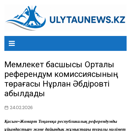
перейти
к
содержанию
Мемлекет басшысы Орталық
референдум комиссиясының
төрағасы Нұрлан Әбдіровті
қабылдады
24.02.2026
Қасым-Жомарт Тоқаевқа республикалық референдумды
ұйымдастыру және дайындық жұмыстары туралы мәлімет