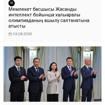
Мемлекет басшысы Жасанды
интеллект бойынша халықаралық
олимпиаданың ашылу салтанатына
қатысты
03.08.2026