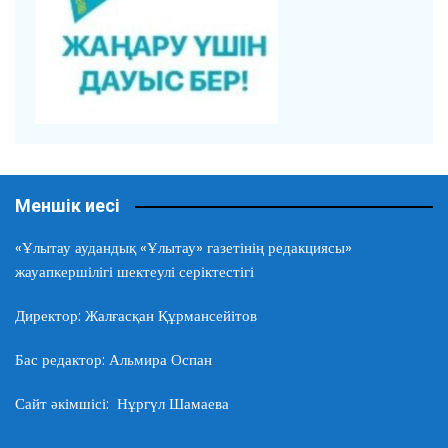
Меншік иесі
«Ұлытау аудандық «Ұлытау» газетінің редакциясы»
жауапкершілігі шектеулі серіктестігі
Директор: Жалғасқан Құрмансейітов
Бас редактор: Альмира Оспан
Сайт әкімшісі: Нұргүл Шамаева