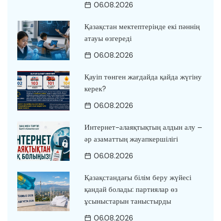
06.08.2026
Қазақстан мектептерінде екі пәннің
атауы өзгереді
06.08.2026
Қауіп төнген жағдайда қайда жүгіну
керек?
06.08.2026
Интернет-алаяқтықтың алдын алу –
әр азаматтың жауапкершілігі
06.08.2026
Қазақстандағы білім беру жүйесі
қандай болады: партиялар өз
ұсыныстарын таныстырды
06.08.2026