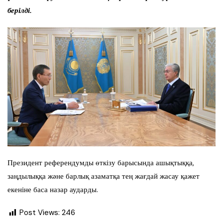
берілді.
Президент референдумды өткізу барысында ашықтыққа,
заңдылыққа және барлық азаматқа тең жағдай жасау қажет
екеніне баса назар аударды.
Post Views:
246