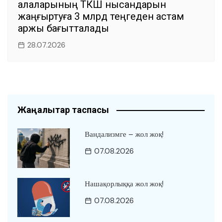
қалаларының ТКШ нысандарын
жаңғыртуға 3 млрд теңгеден астам
қаржы бағытталады
28.07.2026
Жаңалықтар таспасы
Вандализмге – жол жоқ!
07.08.2026
Нашақорлыққа жол жоқ!
07.08.2026