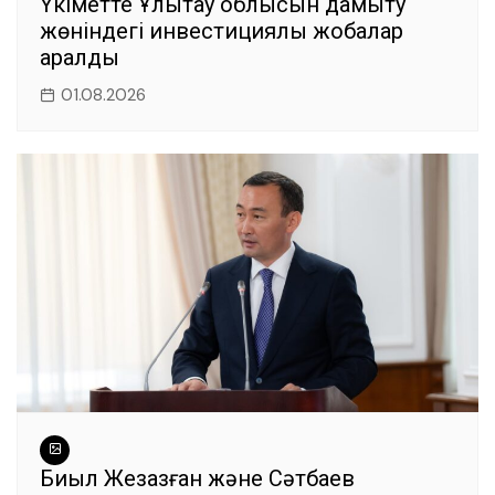
Үкіметте Ұлытау облысын дамыту
жөніндегі инвестициялық жобалар
қаралды
01.08.2026
Биыл Жезқазған және Сәтбаев