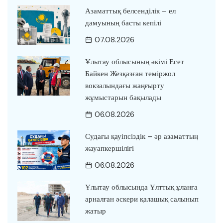
Азаматтық белсенділік – ел
дамуының басты кепілі
07.08.2026
Ұлытау облысының әкімі Есет
Байкен Жезқазған теміржол
вокзалындағы жаңғырту
жұмыстарын бақылады
06.08.2026
Судағы қауіпсіздік – әр азаматтың
жауапкершілігі
06.08.2026
Ұлытау облысында Ұлттық ұланға
арналған әскери қалашық салынып
жатыр