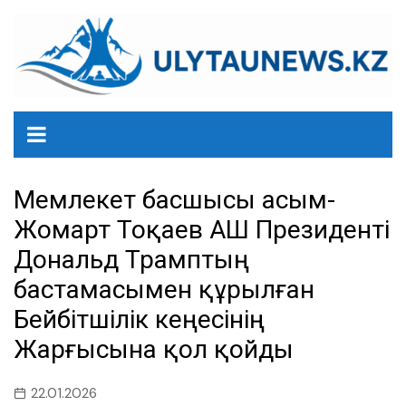
перейти
к
содержанию
Мемлекет басшысы Қасым-
Жомарт Тоқаев АҚШ Президенті
Дональд Трамптың
бастамасымен құрылған
Бейбітшілік кеңесінің
Жарғысына қол қойды
22.01.2026