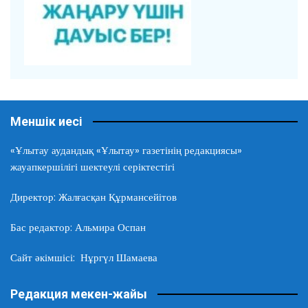
Меншік иесі
«Ұлытау аудандық «Ұлытау» газетінің редакциясы»
жауапкершілігі шектеулі серіктестігі
Директор: Жалғасқан Құрмансейітов
Бас редактор: Альмира Оспан
Сайт әкімшісі: Нұргүл Шамаева
Редакция мекен-жайы