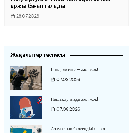
қаржы бағытталады
28.07.2026
Жаңалықтар таспасы
Вандализмге – жол жоқ!
07.08.2026
Нашақорлыққа жол жоқ!
07.08.2026
Азаматтық белсенділік – ел