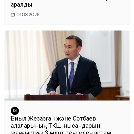
қаралды
01.08.2026
Биыл Жезқазған және Сәтбаев
қалаларының ТКШ нысандарын
жаңғыртуға 3 млрд теңгеден астам