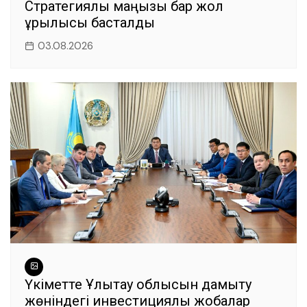
Стратегиялық маңызы бар жол
құрылысы басталды
03.08.2026
Үкіметте Ұлытау облысын дамыту
жөніндегі инвестициялық жобалар