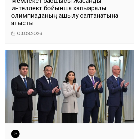
Мемлекет басшысы Жасанды
интеллект бойынша халықаралық
олимпиаданың ашылу салтанатына
қатысты
03.08.2026