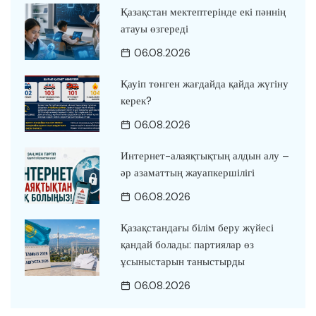
Қазақстан мектептерінде екі пәннің
атауы өзгереді
06.08.2026
Қауіп төнген жағдайда қайда жүгіну
керек?
06.08.2026
Интернет-алаяқтықтың алдын алу –
әр азаматтың жауапкершілігі
06.08.2026
Қазақстандағы білім беру жүйесі
қандай болады: партиялар өз
ұсыныстарын таныстырды
06.08.2026