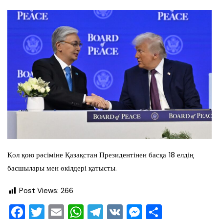
Қол қою рәсіміне Қазақстан Президентінен басқа 18 елдің
басшылары мен өкілдері қатысты.
Post Views:
266
F
T
E
W
T
V
M
О