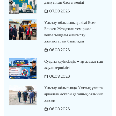
дамуының басты кепілі
07.08.2026
Ұлытау облысының әкімі Есет
Байкен Жезқазған теміржол
вокзалындағы жаңғырту
жұмыстарын бақылады
06.08.2026
Судағы қауіпсіздік – әр азаматтың
жауапкершілігі
06.08.2026
Ұлытау облысында Ұлттық ұланға
арналған әскери қалашық салынып
жатыр
06.08.2026