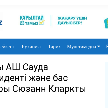
ейкесті
Руханият
Тарих
Мультимедиа
Фото
 АҚШ Сауда
Видео
денті және бас
ры Сюзанн Кларкты