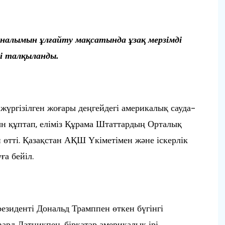
налымын ұлғайту мақсатында ұзақ мерзімді
і талқыланды.
үргізілген жоғары деңгейдегі америкалық сауда-
 құптап, еліміз Құрама Штаттардың Орталық
п өтті. Қазақстан АҚШ Үкіметімен және іскерлік
ға бейіл.
иденті Дональд Трамппен өткен бүгінгі
вард Латникпен, бірқатар америкалық ірі