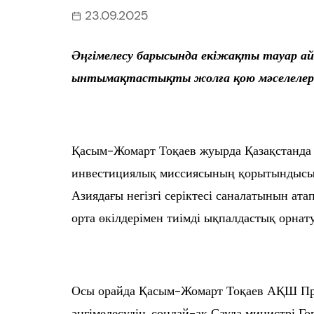
23.09.2025
Әңгімелесу барысында екіжақты тауар ай
ынтымақтастықты жолға қою мәселелер
Қасым-Жомарт Тоқаев жуырда Қазақстанда ж
инвестициялық миссиясының қорытындысын
Азиядағы негізгі серіктесі саналатынын ата
орта өкілдерімен тиімді ықпалдастық орнату
Осы орайда Қасым-Жомарт Тоқаев АҚШ През
әңгімелесудің, сондай-ақ Сауда министрі Го