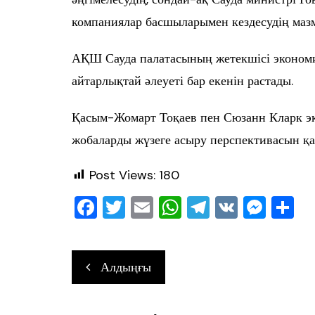
компаниялар басшыларымен кездесудің маз
АҚШ Сауда палатасының жетекшісі экономи
айтарлықтай әлеуеті бар екенін растады.
Қасым-Жомарт Тоқаев пен Сюзанн Кларк эк
жобаларды жүзеге асыру перспективасын қ
Post Views:
180
F
T
E
W
T
V
M
О
a
wi
m
h
el
K
e
т
c
tt
ai
at
e
ss
ра
Навигация
Алдыңғы
e
er
l
s
gr
e
в
по
b
A
a
n
ть