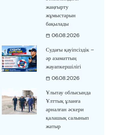
жаңғырту
жұмыстарын
бақылады
06.08.2026
Судағы қауіпсіздік –
әр азаматтың
жауапкершілігі
06.08.2026
Ұлытау облысында
Ұлттық ұланға
арналған әскери
қалашық салынып
жатыр