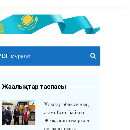
PDF мұрағат
Жаңалықтар таспасы
Ұлытау облысының
әкімі Есет Байкен
Жезқазған теміржол
вокзалындағы