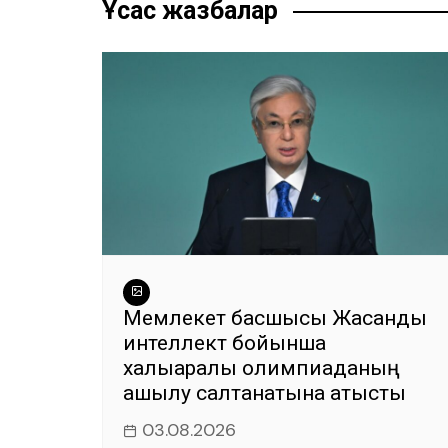
записям
o
p
m
g
Ұқсас жазбалар
o
p
er
k
Мемлекет басшысы Жасанды
интеллект бойынша
халықаралық олимпиаданың
ашылу салтанатына қатысты
03.08.2026