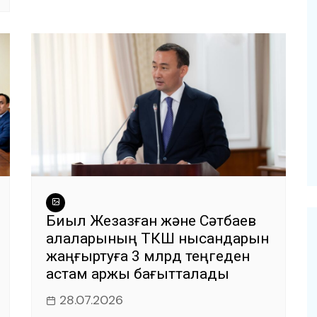
Биыл Жезқазған және Сәтбаев
қалаларының ТКШ нысандарын
жаңғыртуға 3 млрд теңгеден
астам қаржы бағытталады
28.07.2026