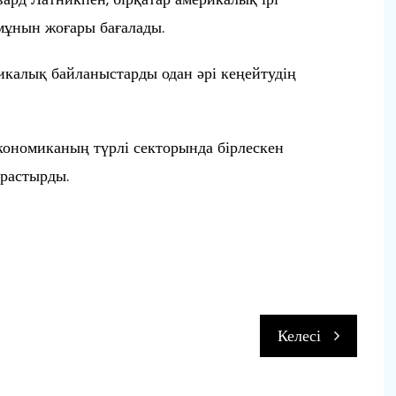
мұнын жоғары бағалады.
калық байланыстарды одан әрі кеңейтудің
ономиканың түрлі секторында бірлескен
арастырды.
п
Келесі
и