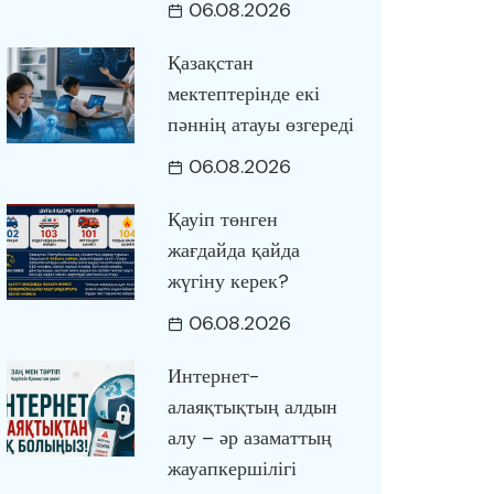
06.08.2026
Қазақстан
мектептерінде екі
пәннің атауы өзгереді
06.08.2026
Қауіп төнген
жағдайда қайда
жүгіну керек?
06.08.2026
Интернет-
алаяқтықтың алдын
алу – әр азаматтың
жауапкершілігі