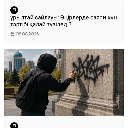
Құрылтай сайлауы: Өңірлерде саяси күн
тәртібі қалай түзіледі?
08.08.2026