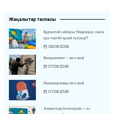
Жаңалықтар таспасы
Құрылтай сайлауы: Өңірлерде саяси
күн тәртібі қалай түзіледі?
08.08.2026
Вандализмге – жол жоқ!
07.08.2026
Нашақорлыққа жол жоқ!
07.08.2026
Азаматтық белсенділік – ел