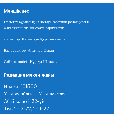
Меншік иесі
«Ұлытау аудандық «Ұлытау» газетінің редакциясы»
жауапкершілігі шектеулі серіктестігі
Директор: Жалғасқан Құрмансейітов
Бас редактор: Альмира Оспан
Сайт әкімшісі: Нұргүл Шамаева
Редакция мекен-жайы
Индекс: 101500
Ұлытау облысы,
Ұлытау селосы,
Абай көшесі, 22-үй
Тел:
2-13-72; 2-11-22