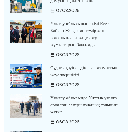
дамуының басты кепілі
07.08.2026
Ұлытау облысының әкімі Есет
Байкен Жезқазған теміржол
вокзалындағы жаңғырту
жұмыстарын бақылады
06.08.2026
Судағы қауіпсіздік – әр азаматтың
жауапкершілігі
06.08.2026
Ұлытау облысында Ұлттық ұланға
арналған әскери қалашық салынып
жатыр
06.08.2026