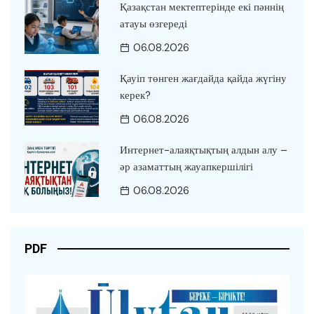
Қазақстан мектептерінде екі пәннің
атауы өзгереді
06.08.2026
Қауіп төнген жағдайда қайда жүгіну
керек?
06.08.2026
Интернет-алаяқтықтың алдын алу –
әр азаматтың жауапкершілігі
06.08.2026
PDF